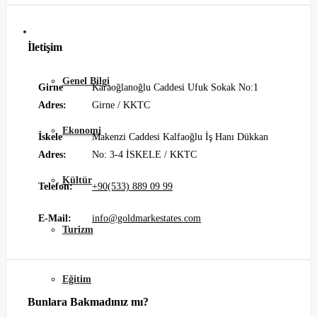
Kuzey Kıbrıs
İletişim
Genel Bilgi
Girne
Karaoğlanoğlu Caddesi Ufuk Sokak No:1
Adres:
Girne / KKTC
Ekonomi
İskele
Makenzi Caddesi Kalfaoğlu İş Hanı Dükkan
Adres:
No: 3-4 İSKELE / KKTC
Kültür
Telefon:
+90(533) 889 09 99
E-Mail:
info@goldmarkestates.com
Turizm
Eğitim
Bunlara Bakmadınız mı?