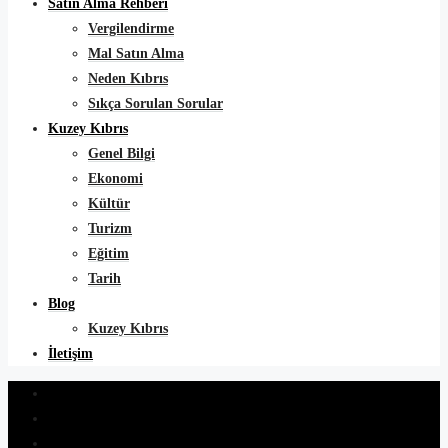
Satın Alma Rehberi
Vergilendirme
Mal Satın Alma
Neden Kıbrıs
Sıkça Sorulan Sorular
Kuzey Kıbrıs
Genel Bilgi
Ekonomi
Kültür
Turizm
Eğitim
Tarih
Blog
Kuzey Kıbrıs
İletişim