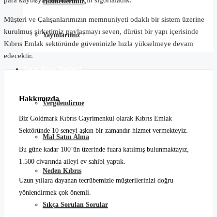
para kaybı yaşamamaları için sigortaladık.
Hizmetlerimiz
Müşteri ve Çalışanlarımızın memnuniyeti odaklı bir sistem üzerine
kurulmuş şirketimiz paylaşmayı seven, dürüst bir yapı içerisinde
Yayınlarımız
Kıbrıs Emlak sektöründe güveninizle hızla yükselmeye devam
edecektir.
Satın Alma Rehberi
Hakkımızda
Vergilendirme
Biz Goldmark Kıbrıs Gayrimenkul olarak Kıbrıs Emlak
Sektöründe 10 seneyi aşkın bir zamandır hizmet vermekteyiz.
Mal Satın Alma
Bu güne kadar 100’ün üzerinde fuara katılmış bulunmaktayız,
1.500 civarında aileyi ev sahibi yaptık.
Neden Kıbrıs
Uzun yıllara dayanan tecrübemizle müşterilerinizi doğru
yönlendirmek çok önemli.
Sıkça Sorulan Sorular