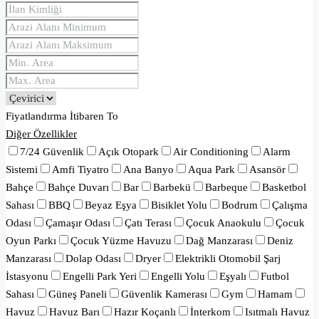
Fiyatlandırma
İtibaren
To
Diğer Özellikler
7/24 Güvenlik
Açık Otopark
Air Conditioning
Alarm
Sistemi
Amfi Tiyatro
Ana Banyo
Aqua Park
Asansör
Bahçe
Bahçe Duvarı
Bar
Barbekü
Barbeque
Basketbol
Sahası
BBQ
Beyaz Eşya
Bisiklet Yolu
Bodrum
Çalışma
Odası
Çamaşır Odası
Çatı Terası
Çocuk Anaokulu
Çocuk
Oyun Parkı
Çocuk Yüzme Havuzu
Dağ Manzarası
Deniz
Manzarası
Dolap Odası
Dryer
Elektrikli Otomobil Şarj
İstasyonu
Engelli Park Yeri
Engelli Yolu
Eşyalı
Futbol
Sahası
Güneş Paneli
Güvenlik Kamerası
Gym
Hamam
Havuz
Havuz Barı
Hazır Koçanlı
İnterkom
Isıtmalı Havuz