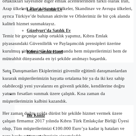
ortaklıkları sayesinde diğer emlak acentelerinden farklı olarak İran,
Arap ülkeleri, Rusça konuşan ülkeler, Skandinav ve Avrupa ülkeleri,
Lefke’de Satılık Ev
ayrıca Türkiye’de bulunan aktivite ve Ofislerimiz ile bir çok alanda
kaliteli hizmet sunmaktayız.
Güzelyurt’da Satılık Ev
Temiz bir geçmişe sahip ortaklık yapımız, Kıbrıs Emlak
piyasasındaki Güvenilirlik ve Paylaşımcılık prensipleri üzerine
kurulmuş şirketimiz ile kısa zamanda hem müşterilerimizi hem de
Kıbrıs Satılık Hotel
müteahhit dünyasında en iyi şekilde anılmayı başardık.
Satış Danışmanları Ekiplerimizi güvenilir eğitimli danışmanlardan
Günlük Kiralık
kurarak müşterilerimizin hayatta ortalama bir ya da iki kez sahip
olabileceği yeni yuvalarını en güvenli şekilde, kendilerine doğru
yatırım fırsatları sunmak üzere çalıştık. Kısa zaman da
Hakkımızda
müşterilerimizin kalbini kazandık.
Her zaman doğru yolda dürüst bir şekilde hizmet vermek üzere
Biz Kimiz
çalışan firmamız 2017 yılında Kıbrıs Türk Emlakçılar Birliği Üyesi
olup, Tüm müşterilerimizi €100.000 Euro’ya kadar iş hataları ve