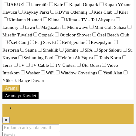
JAKUZİ
Jeneratör
Kafe
Kapalı Otopark
Kapalı Yüzme
Havuzu
Kaykay Parkı
KDV'si Ödenmiş
Kids Club
Kiler
Kiralama Hizmeti
Klima
Klima - TV - Tel Altyapısı
Laundry
Lawn
Mağazalar
Microwave
Mini Golf Sahası
Misafir Tuvaleti
Otopark
Outdoor Shower
Özel Beach Club
Özel Garaj
Plaj Servisi
Refrigerator
Resepsiyon
Restoran
Sauna
Sineklik
Şömine
SPA
Spor Salonu
Su
Kuyusu
Swimming Pool
Telefon Alt Yapısı
Tenis Kortu
Teras
TV
TV Cable
TV Ünitesi
Ütü Odası
Video
İnterkom
Washer
WiFi
Window Coverings
Yeşil Alan
Yüksek Bahçe Duvarı
Arama
Aramayı Kaydet
Oturum aç
×