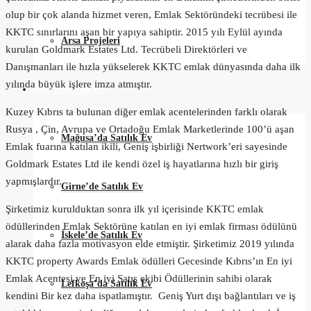
olup bir çok alanda hizmet veren, Emlak Sektöründeki tecrübesi ile
KKTC sınırlarını aşan bir yapıya sahiptir. 2015 yılı Eylül ayında
Arsa Projeleri
kurulan Goldmark Estates Ltd. Tecrübeli Direktörleri ve
Danışmanları ile hızla yükselerek KKTC emlak dünyasında daha ilk
yılında büyük işlere imza atmıştır.
Kıbrıs Satılık Ev
Kuzey Kıbrıs ta bulunan diğer emlak acentelerinden farklı olarak
Rusya , Çin, Avrupa ve Ortadoğu Emlak Marketlerinde 100’ü aşan
Mağusa’da Satılık Ev
Emlak fuarına katılan ikili, Geniş işbirliği Nertwork’eri sayesinde
Goldmark Estates Ltd ile kendi özel iş hayatlarına hızlı bir giriş
yapmışlardır.
Girne’de Satılık Ev
Şirketimiz kurulduktan sonra ilk yıl içerisinde KKTC emlak
ödüllerinden Emlak Sektörüne katılan en iyi emlak firması ödülünü
İskele’de Satılık Ev
alarak daha fazla motivasyon elde etmiştir. Şirketimiz 2019 yılında
KKTC property Awards Emlak ödülleri Gecesinde Kıbrıs’ın En iyi
Emlak Acentesi ve En iyi Satış ekibi Ödüllerinin sahibi olarak
Lefkoşa’da Satılık Ev
kendini Bir kez daha ispatlamıştır. Geniş Yurt dışı bağlantıları ve iş