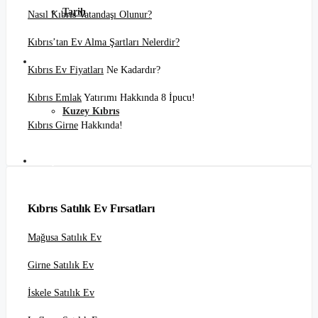
Tarih
Nasıl Kıbrıs Vatandaşı Olunur?
Kıbrıs’tan Ev Alma Şartları Nelerdir?
Blog
Kıbrıs Ev Fiyatları
Ne Kadardır?
Kıbrıs Emlak
Yatırımı Hakkında 8 İpucu!
Kuzey Kıbrıs
Kıbrıs Girne
Hakkında!
İletişim
Kıbrıs Satılık Ev Fırsatları
Mağusa Satılık Ev
Girne Satılık Ev
İskele Satılık Ev