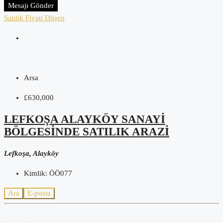
Mesajı Gönder
Satılık
Fiyatı Düşen
Arsa
£630,000
LEFKOŞA ALAYKÖY SANAYI
BÖLGESINDE SATILIK ARAZI
Lefkoşa, Alayköy
Kimlik:
ÖÖ077
Ara
E-posta