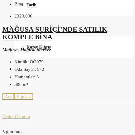
Bina
Tarih
£320,000
Blog
MAĞUSA SURIÇI’NDE SATILIK
KOMPLE BINA
Kuzey Kıbrıs
Mağusa, Mağusa Merkez
Kimlik:
ÖÖ079
İletişim
Oda Sayısı:
5+2
Hamamlar:
3
300
m²
Ara
E-posta
Özder Özbulut
5 gün önce