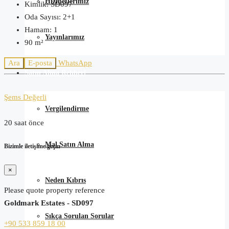
Hizmetlerimiz
Kimlik:
SD097
Oda Sayısı:
2+1
Hamam:
1
Yayınlarımız
90
m²
Ara
E-posta
WhatsApp
Satın Alma Rehberi
Şems Değerli
Vergilendirme
20 saat önce
Mal Satın Alma
Bizimle iletişime geçin
×
Neden Kıbrıs
Please quote property reference
Goldmark Estates - SD097
Sıkça Sorulan Sorular
+90 533 859 18 00