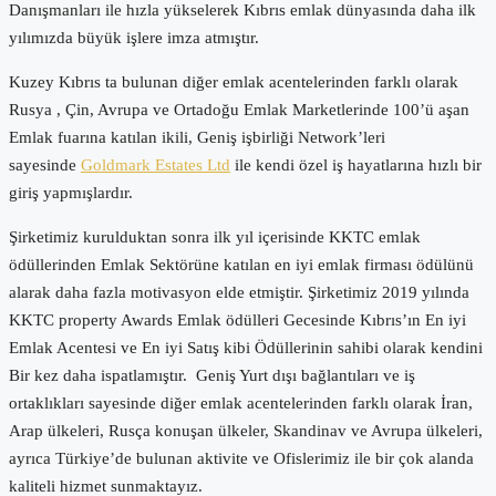
Danışmanları ile hızla yükselerek Kıbrıs emlak dünyasında daha ilk
yılımızda büyük işlere imza atmıştır.
Kuzey Kıbrıs ta bulunan diğer emlak acentelerinden farklı olarak
Rusya , Çin, Avrupa ve Ortadoğu Emlak Marketlerinde 100’ü aşan
Emlak fuarına katılan ikili, Geniş işbirliği Network’leri
sayesinde
Goldmark Estates Ltd
ile kendi özel iş hayatlarına hızlı bir
giriş yapmışlardır.
Şirketimiz kurulduktan sonra ilk yıl içerisinde KKTC emlak
ödüllerinden Emlak Sektörüne katılan en iyi emlak firması ödülünü
alarak daha fazla motivasyon elde etmiştir. Şirketimiz 2019 yılında
KKTC property Awards Emlak ödülleri Gecesinde Kıbrıs’ın En iyi
Emlak Acentesi ve En iyi Satış kibi Ödüllerinin sahibi olarak kendini
Bir kez daha ispatlamıştır. Geniş Yurt dışı bağlantıları ve iş
ortaklıkları sayesinde diğer emlak acentelerinden farklı olarak İran,
Arap ülkeleri, Rusça konuşan ülkeler, Skandinav ve Avrupa ülkeleri,
ayrıca Türkiye’de bulunan aktivite ve Ofislerimiz ile bir çok alanda
kaliteli hizmet sunmaktayız.