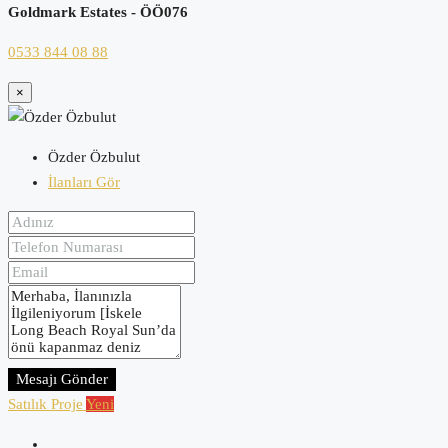
Goldmark Estates - ÖÖ076
0533 844 08 88
×
Özder Özbulut
İlanları Gör
Mesajı Gönder
Satılık
Proje
Yeni