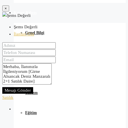
×
Kuzey Kıbrıs
Şems Değerli
Genel Bilgi
İlanları Gör
Ekonomi
Kültür
Mesajı Gönder
Turizm
Satılık
Eğitim