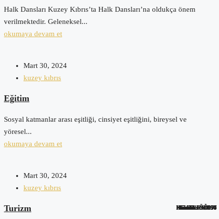
Halk Dansları Kuzey Kıbrıs’ta Halk Dansları’na oldukça önem
verilmektedir. Geleneksel...
okumaya devam et
Mart 30, 2024
kuzey kıbrıs
Eğitim
Sosyal katmanlar arası eşitliği, cinsiyet eşitliğini, bireysel ve
yöresel...
okumaya devam et
Mart 30, 2024
kuzey kıbrıs
Turizm
Kimlik:
Kimlik:
Kimlik:
Kimlik:
Kimlik:
Kimlik:
Kimlik:
Kimlik:
Kimlik:
EA0096
EE0534
ÖÖ079
ÖÖ077
ÖÖ076
ÖÖ074
SD097
SD096
İE97