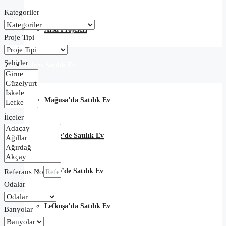
Kategoriler
Arsa Projeleri
Proje Tipi
Şehirler
Kıbrıs Satılık Ev
Mağusa’da Satılık Ev
İlçeler
Girne’de Satılık Ev
İskele’de Satılık Ev
Referans No
Odalar
Lefkoşa’da Satılık Ev
Banyolar