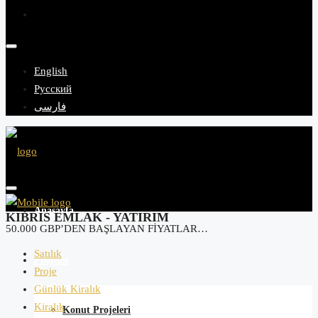
English
Русский
فارسی
Anasayfa
KIBRIS EMLAK - YATIRIM
50.000 GBP’DEN BAŞLAYAN FİYATLAR…
Satılık
Projeler
Proje
Günlük Kiralık
Kiralık
Konut Projeleri