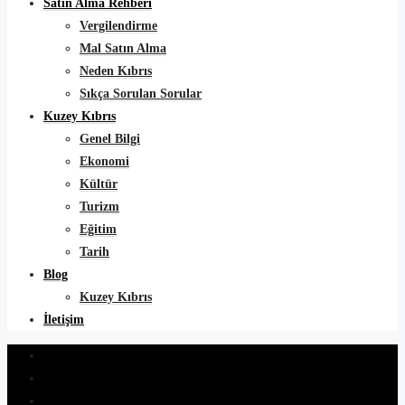
Satın Alma Rehberi
Vergilendirme
Mal Satın Alma
Neden Kıbrıs
Sıkça Sorulan Sorular
Kuzey Kıbrıs
Genel Bilgi
Ekonomi
Kültür
Turizm
Eğitim
Tarih
Blog
Kuzey Kıbrıs
İletişim