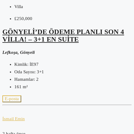
Villa
£250,000
GÖNYELI’DE ÖDEME PLANLI SON 4
VILLA! – 3+1 EN SUITE
Lefkoşa, Gönyeli
Kimlik:
İE97
Oda Sayısı:
3+1
Hamamlar:
2
161
m²
E-posta
İsmail Emin
2 hafta önce