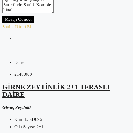
Mesajı Gönder
Satılık
İkinci El
Daire
£148,000
GIRNE ZEYTINLIK 2+1 TERASLI
DAIRE
Girne, Zeytinlik
Kimlik:
SD096
Oda Sayısı:
2+1