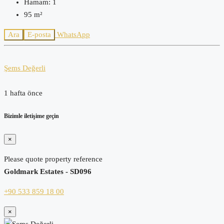
Hamam:
1
95
m²
Ara
E-posta
WhatsApp
Şems Değerli
1 hafta önce
Bizimle iletişime geçin
×
Please quote property reference
Goldmark Estates - SD096
+90 533 859 18 00
×