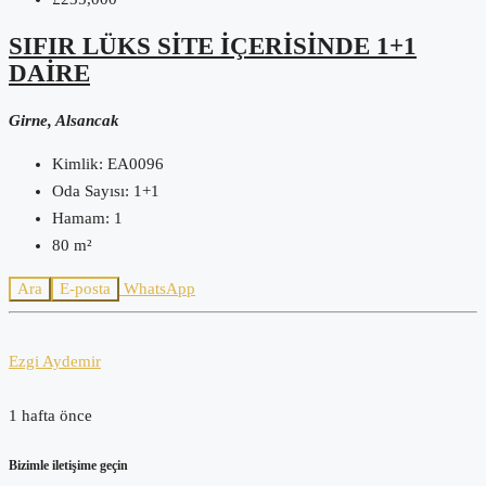
SIFIR LÜKS SITE İÇERISINDE 1+1
DAIRE
Girne, Alsancak
Kimlik:
EA0096
Oda Sayısı:
1+1
Hamam:
1
80
m²
Ara
E-posta
WhatsApp
Ezgi Aydemir
1 hafta önce
Bizimle iletişime geçin