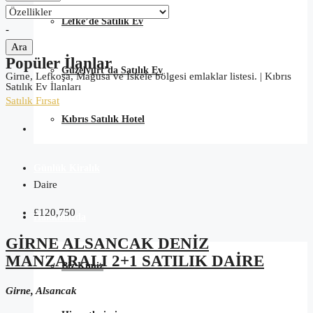
Lefke’de Satılık Ev
-
Ara
Popüler İlanlar
Güzelyurt’da Satılık Ev
Girne, Lefkoşa, Mağusa ve İskele bölgesi emlaklar listesi. | Kıbrıs
Satılık Ev İlanları
Satılık
Fırsat
Kıbrıs Satılık Hotel
Günlük Kiralık
Daire
£120,750
Hakkımızda
GIRNE ALSANCAK DENIZ
MANZARALI 2+1 SATILIK DAIRE
Biz Kimiz
Girne, Alsancak