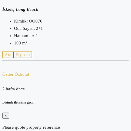
İskele, Long Beach
Kimlik:
ÖÖ076
Oda Sayısı:
2+1
Hamamlar:
2
100
m²
Ara
E-posta
Özder Özbulut
2 hafta önce
Bizimle iletişime geçin
×
Please quote property reference