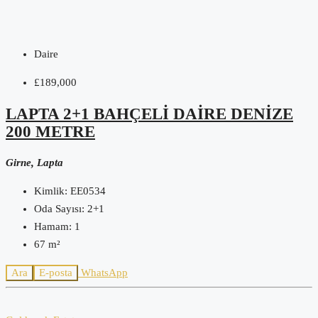
Daire
£189,000
LAPTA 2+1 BAHÇELI DAIRE DENIZE
200 METRE
Girne, Lapta
Kimlik:
EE0534
Oda Sayısı:
2+1
Hamam:
1
67
m²
Ara
E-posta
WhatsApp