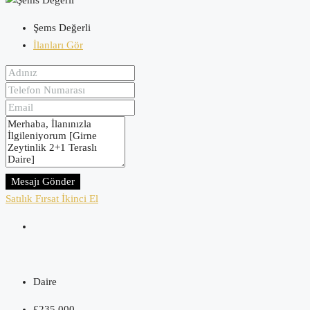
Şems Değerli
İlanları Gör
Mesajı Gönder
Satılık
Fırsat
İkinci El
Daire
£235,000