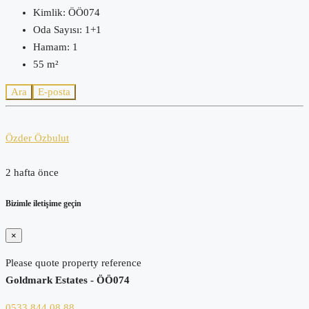
Kimlik:
ÖÖ074
Oda Sayısı:
1+1
Hamam:
1
55
m²
Ara
E-posta
Özder Özbulut
2 hafta önce
Bizimle iletişime geçin
×
Please quote property reference
Goldmark Estates - ÖÖ074
0533 844 08 88