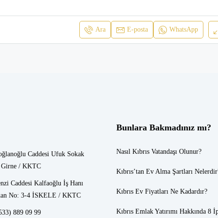
Ara
E-posta
WhatsApp
Bunlara Bakmadınız mı?
Nasıl Kıbrıs Vatandaşı Olunur?
oğlanoğlu Caddesi Ufuk Sokak
 Girne / KKTC
Kıbrıs’tan Ev Alma Şartları Nelerdir
nzi Caddesi Kalfaoğlu İş Hanı
Kıbrıs Ev Fiyatları
Ne Kadardır?
an No: 3-4 İSKELE / KKTC
Kıbrıs Emlak
Yatırımı Hakkında 8 İ
533) 889 09 99