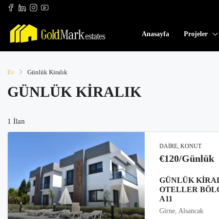
Anasayfa
Projeler
Ev
Günlük Kiralık
GÜNLÜK KIRALIK
1 İlan
DAIRE, KONUT
€120/Günlük
GÜNLÜK KIRA
OTELLER BÖLG
A11
Girne, Alsancak