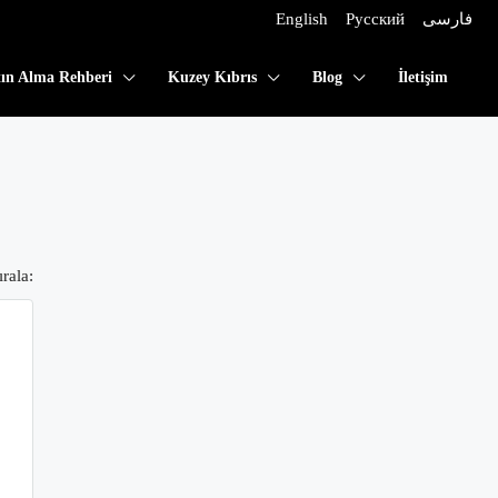
English
Русский
فارسی
tın Alma Rehberi
Kuzey Kıbrıs
Blog
İletişim
rala: