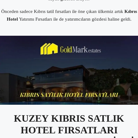
Önceden sadece Kıbrıs tatil fırsatları ile öne çıkan ülkemiz artık
Kıbrıs
Hotel
Yatırımı Fırsatları ile de yatırımcıların gözdesi haline geldi.
KUZEY
KIBRIS SATLIK
HOTEL
FIRSATLARI