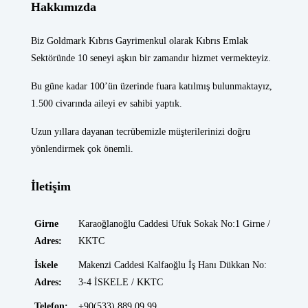
Hakkımızda
Biz Goldmark Kıbrıs Gayrimenkul olarak Kıbrıs Emlak
Sektöründe 10 seneyi aşkın bir zamandır hizmet vermekteyiz.
Bu güne kadar 100’ün üzerinde fuara katılmış bulunmaktayız,
1.500 civarında aileyi ev sahibi yaptık.
Uzun yıllara dayanan tecrübemizle müşterilerinizi doğru
yönlendirmek çok önemli.
İletişim
Girne
Karaoğlanoğlu Caddesi Ufuk Sokak No:1 Girne /
Adres:
KKTC
İskele
Makenzi Caddesi Kalfaoğlu İş Hanı Dükkan No:
Adres:
3-4 İSKELE / KKTC
Telefon:
+90(533) 889 09 99