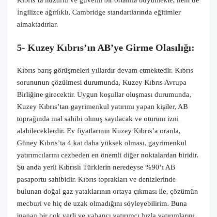
Kıbrıs’ta huzurlu ve güvenli bir ortamla büyümekte, hem de
İngilizce ağırlıklı, Cambridge standartlarında eğitimler
almaktadırlar.
5- Kuzey Kıbrıs’ın AB’ye Girme Olasılığı:
Kıbrıs barış görüşmeleri yıllardır devam etmektedir. Kıbrıs
sorununun çözülmesi durumunda, Kuzey Kıbrıs Avrupa
Birliğine girecektir. Uygun koşullar oluşması durumunda,
Kuzey Kıbrıs’tan gayrimenkul yatırımı yapan kişiler, AB
toprağında mal sahibi olmuş sayılacak ve oturum izni
alabileceklerdir. Ev fiyatlarının Kuzey Kıbrıs’a oranla,
Güney Kıbrıs’ta 4 kat daha yüksek olması, gayrimenkul
yatırımcılarını cezbeden en önemli diğer noktalardan biridir.
Şu anda yerli Kıbrıslı Türklerin neredeyse %90’ı AB
pasaportu sahibidir. Kıbrıs toprakları ve denizlerinde
bulunan doğal gaz yataklarının ortaya çıkması ile, çözümün
mecburi ve hiç de uzak olmadığını söyleyebilirim. Buna
inanan bir çok yerli ve yabancı yatırımcı hızla yatırımlarını