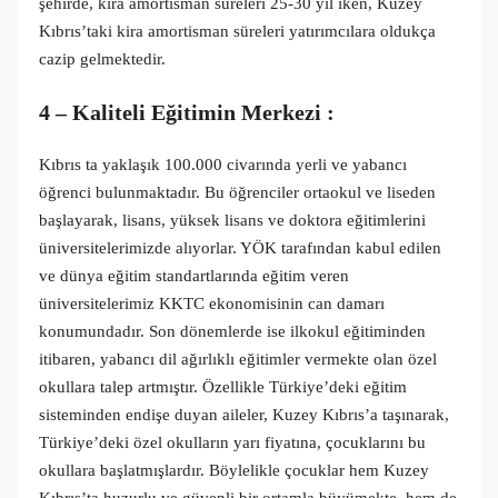
şehirde, kira amortisman süreleri 25-30 yıl iken, Kuzey
Kıbrıs’taki kira amortisman süreleri yatırımcılara oldukça
cazip gelmektedir.
4 –
Kaliteli Eğitimin Merkezi :
Kıbrıs ta yaklaşık 100.000 civarında yerli ve yabancı
öğrenci bulunmaktadır. Bu öğrenciler ortaokul ve liseden
başlayarak, lisans, yüksek lisans ve doktora eğitimlerini
üniversitelerimizde alıyorlar. YÖK tarafından kabul edilen
ve dünya eğitim standartlarında eğitim veren
üniversitelerimiz KKTC ekonomisinin can damarı
konumundadır. Son dönemlerde ise ilkokul eğitiminden
itibaren, yabancı dil ağırlıklı eğitimler vermekte olan özel
okullara talep artmıştır. Özellikle Türkiye’deki eğitim
sisteminden endişe duyan aileler, Kuzey Kıbrıs’a taşınarak,
Türkiye’deki özel okulların yarı fiyatına, çocuklarını bu
okullara başlatmışlardır. Böylelikle çocuklar hem Kuzey