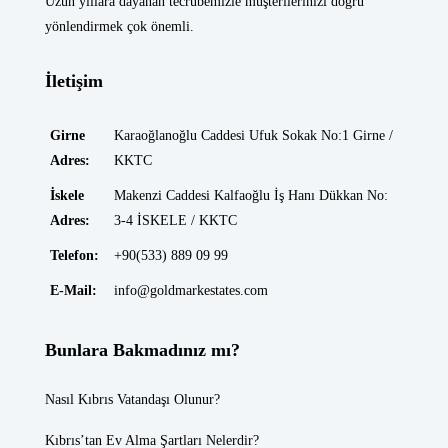
Uzun yıllara dayanan tecrübemizle müşterilerinizi doğru
yönlendirmek çok önemli.
İletişim
Girne
Karaoğlanoğlu Caddesi Ufuk Sokak No:1 Girne /
Adres:
KKTC
İskele
Makenzi Caddesi Kalfaoğlu İş Hanı Dükkan No:
Adres:
3-4 İSKELE / KKTC
Telefon:
+90(533) 889 09 99
E-Mail:
info@goldmarkestates.com
Bunlara Bakmadınız mı?
Nasıl Kıbrıs Vatandaşı Olunur?
Kıbrıs’tan Ev Alma Şartları Nelerdir?