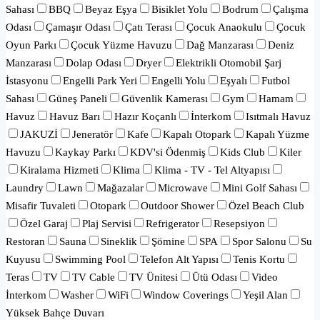
Sahası
BBQ
Beyaz Eşya
Bisiklet Yolu
Bodrum
Çalışma
Odası
Çamaşır Odası
Çatı Terası
Çocuk Anaokulu
Çocuk
Oyun Parkı
Çocuk Yüzme Havuzu
Dağ Manzarası
Deniz
Manzarası
Dolap Odası
Dryer
Elektrikli Otomobil Şarj
İstasyonu
Engelli Park Yeri
Engelli Yolu
Eşyalı
Futbol
Sahası
Güneş Paneli
Güvenlik Kamerası
Gym
Hamam
Havuz
Havuz Barı
Hazır Koçanlı
İnterkom
Isıtmalı Havuz
JAKUZİ
Jeneratör
Kafe
Kapalı Otopark
Kapalı Yüzme
Havuzu
Kaykay Parkı
KDV'si Ödenmiş
Kids Club
Kiler
Kiralama Hizmeti
Klima
Klima - TV - Tel Altyapısı
Laundry
Lawn
Mağazalar
Microwave
Mini Golf Sahası
Misafir Tuvaleti
Otopark
Outdoor Shower
Özel Beach Club
Özel Garaj
Plaj Servisi
Refrigerator
Resepsiyon
Restoran
Sauna
Sineklik
Şömine
SPA
Spor Salonu
Su
Kuyusu
Swimming Pool
Telefon Alt Yapısı
Tenis Kortu
Teras
TV
TV Cable
TV Ünitesi
Ütü Odası
Video
İnterkom
Washer
WiFi
Window Coverings
Yeşil Alan
Yüksek Bahçe Duvarı