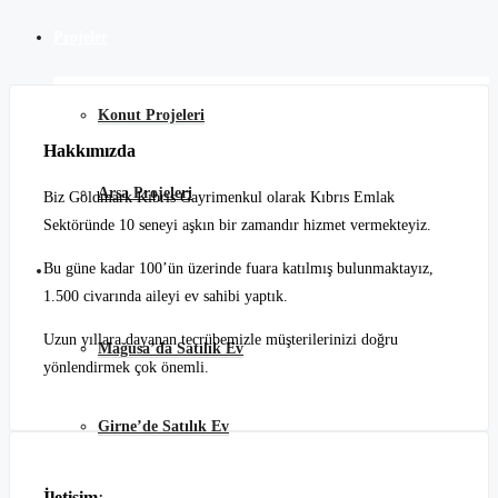
Projeler
Konut Projeleri
Hakkımızda
Arsa Projeleri
Biz Goldmark Kıbrıs Gayrimenkul olarak Kıbrıs Emlak
Sektöründe 10 seneyi aşkın bir zamandır hizmet vermekteyiz.
Bu güne kadar 100’ün üzerinde fuara katılmış bulunmaktayız,
Kıbrıs Satılık Ev
1.500 civarında aileyi ev sahibi yaptık.
Uzun yıllara dayanan tecrübemizle müşterilerinizi doğru
Mağusa’da Satılık Ev
yönlendirmek çok önemli.
Girne’de Satılık Ev
İletişim