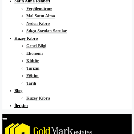
Satın Alma Rehberi
Vergilendirme
Mal Satın Alma
Neden Kıbrıs
Sıkça Sorulan Sorular
Kuzey Kıbrıs
Genel Bilgi
Ekonomi
Kültür
Turizm
Eğitim
Tarih
Blog
Kuzey Kıbrıs
İletişim