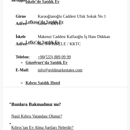
İskele’de Satılık Ev
Girne
Karaoğlanoğlu Caddesi Ufuk Sokak No:1
Lefkoşa’da Satılık Ev
Adres:
Girne / KKTC
İskele
Makenzi Caddesi Kalfaoğlu İş Hanı Dükkan
Lefke’de Satılık Ev
Adres:
No: 3-4 İSKELE / KKTC
Telefon:
+90(533) 889 09 99
Güzelyurt’da Satılık Ev
E-Mail:
info@goldmarkestates.com
Kıbrıs Satılık Hotel
Günlük Kiralık
Bunlara Bakmadınız mı?
Nasıl Kıbrıs Vatandaşı Olunur?
Hakkımızda
Kıbrıs’tan Ev Alma Şartları Nelerdir?