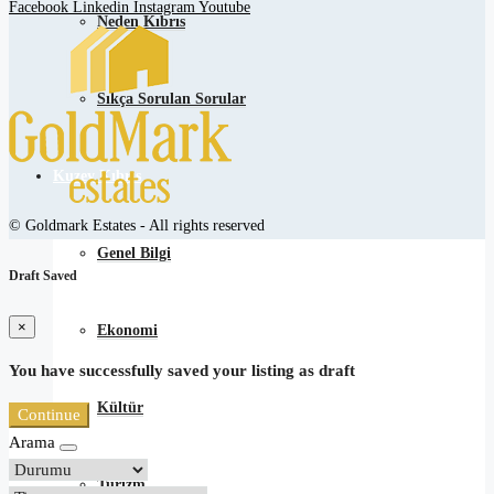
Facebook
Linkedin
Instagram
Youtube
Neden Kıbrıs
Sıkça Sorulan Sorular
Kuzey Kıbrıs
© Goldmark Estates - All rights reserved
Genel Bilgi
Draft Saved
×
Ekonomi
You have successfully saved your listing as draft
Kültür
Continue
Arama
Turizm