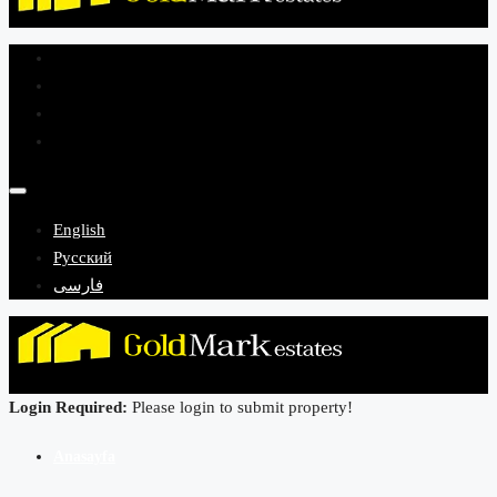
English
Русский
فارسی
Login Required:
Please login to submit property!
Anasayfa