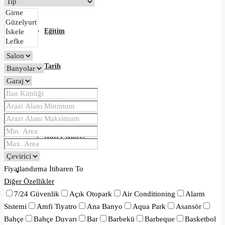
Eğitim
Tarih
Blog
Kuzey Kıbrıs
Fiyatlandırma
İtibaren
To
İletişim
Diğer Özellikler
7/24 Güvenlik
Açık Otopark
Air Conditioning
Alarm
Sistemi
Amfi Tiyatro
Ana Banyo
Aqua Park
Asansör
Bahçe
Bahçe Duvarı
Bar
Barbekü
Barbeque
Basketbol