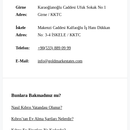
Girne
Karaoğlanoğlu Caddesi Ufuk Sokak No:1
Adres:
Girne / KKTC
İskele
Makenzi Caddesi Kalfaoğlu İş Hanı Dükkan
Adres:
No: 3-4 İSKELE / KKTC
Telefon:
+90(533) 889 09 99
E-Mail:
info@goldmarkestates.com
Bunlara Bakmadınız mı?
Nasıl Kıbrıs Vatandaşı Olunur?
Kıbrıs’tan Ev Alma Şartları Nelerdir?