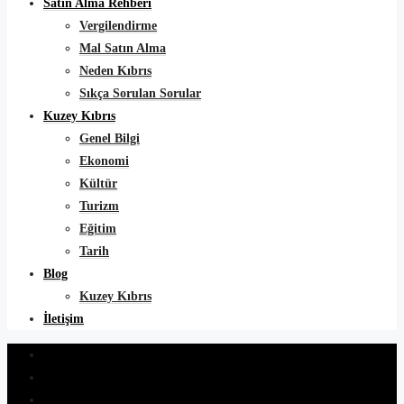
Satın Alma Rehberi
Vergilendirme
Mal Satın Alma
Neden Kıbrıs
Sıkça Sorulan Sorular
Kuzey Kıbrıs
Genel Bilgi
Ekonomi
Kültür
Turizm
Eğitim
Tarih
Blog
Kuzey Kıbrıs
İletişim