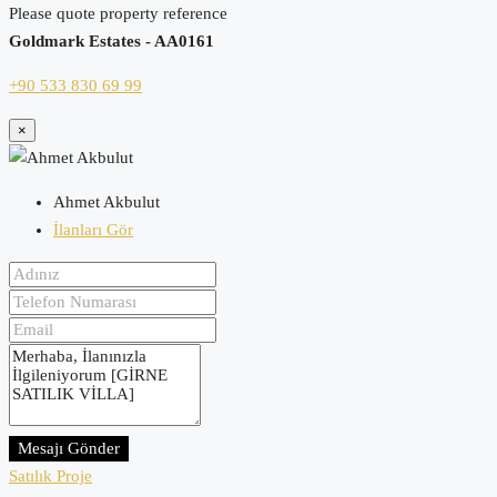
Please quote property reference
Goldmark Estates - AA0161
+90 533 830 69 99
×
Ahmet Akbulut
İlanları Gör
Mesajı Gönder
Satılık
Proje