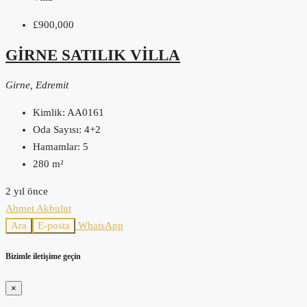
£900,000
GİRNE SATILIK VİLLA
Girne, Edremit
Kimlik:
AA0161
Oda Sayısı:
4+2
Hamamlar:
5
280
m²
2 yıl önce
Ahmet Akbulut
Ara
E-posta
WhatsApp
Bizimle iletişime geçin
×