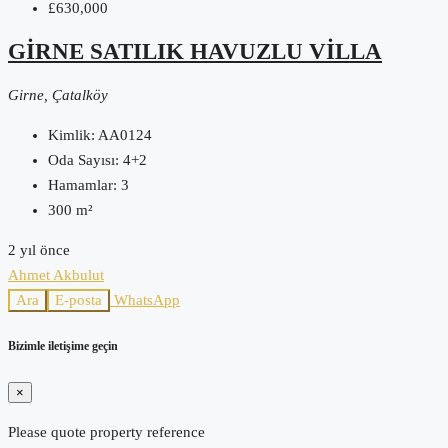
£630,000
GIRNE SATILIK HAVUZLU VILLA
Girne, Çatalköy
Kimlik:
AA0124
Oda Sayısı:
4+2
Hamamlar:
3
300
m²
2 yıl önce
Ahmet Akbulut
Ara
E-posta
WhatsApp
Bizimle iletişime geçin
×
Please quote property reference