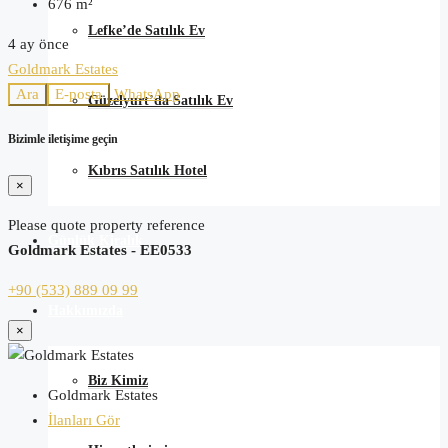
676
m²
Lefke’de Satılık Ev
4 ay önce
Goldmark Estates
Ara
E-posta
WhatsApp
Güzelyurt’da Satılık Ev
Bizimle iletişime geçin
Kıbrıs Satılık Hotel
×
Please quote property reference
Günlük Kiralık
Goldmark Estates - EE0533
+90 (533) 889 09 99
Hakkımızda
×
Biz Kimiz
Goldmark Estates
İlanları Gör