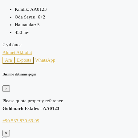
Kimlik:
AA0123
Oda Sayısı:
6+2
Hamamlar:
5
450
m²
2 yıl önce
Ahmet Akbulut
Ara
E-posta
WhatsApp
Bizimle iletişime geçin
×
Please quote property reference
Goldmark Estates - AA0123
+90 533 830 69 99
×