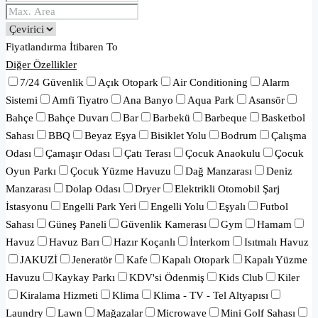
Fiyatlandırma
İtibaren
To
Diğer Özellikler
7/24 Güvenlik
Açık Otopark
Air Conditioning
Alarm
Sistemi
Amfi Tiyatro
Ana Banyo
Aqua Park
Asansör
Bahçe
Bahçe Duvarı
Bar
Barbekü
Barbeque
Basketbol
Sahası
BBQ
Beyaz Eşya
Bisiklet Yolu
Bodrum
Çalışma
Odası
Çamaşır Odası
Çatı Terası
Çocuk Anaokulu
Çocuk
Oyun Parkı
Çocuk Yüzme Havuzu
Dağ Manzarası
Deniz
Manzarası
Dolap Odası
Dryer
Elektrikli Otomobil Şarj
İstasyonu
Engelli Park Yeri
Engelli Yolu
Eşyalı
Futbol
Sahası
Güneş Paneli
Güvenlik Kamerası
Gym
Hamam
Havuz
Havuz Barı
Hazır Koçanlı
İnterkom
Isıtmalı Havuz
JAKUZİ
Jeneratör
Kafe
Kapalı Otopark
Kapalı Yüzme
Havuzu
Kaykay Parkı
KDV'si Ödenmiş
Kids Club
Kiler
Kiralama Hizmeti
Klima
Klima - TV - Tel Altyapısı
Laundry
Lawn
Mağazalar
Microwave
Mini Golf Sahası