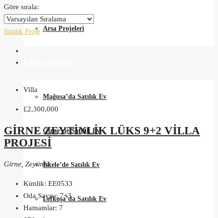
Göre sırala:
Arsa Projeleri
Satılık
Proje
Kıbrıs Satılık Ev
Villa
Mağusa’da Satılık Ev
£2,300,000
GIRNE ZEYTINLIK LÜKS 9+2 VILLA
Girne’de Satılık Ev
PROJESI
Girne, Zeytinlik
İskele’de Satılık Ev
Kimlik:
EE0533
Oda Sayısı:
7+3
Lefkoşa’da Satılık Ev
Hamamlar:
7