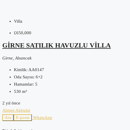
Villa
£650,000
GIRNE SATILIK HAVUZLU VILLA
Girne, Alsancak
Kimlik:
AA0147
Oda Sayısı:
6+2
Hamamlar:
5
530
m²
2 yıl önce
Ahmet Akbulut
Ara
E-posta
WhatsApp