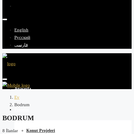
English
Русский
فارسی
Anasayfa
Ev
Bodrum
Projeler
BODRUM
Konut Projeleri
8 İlanlar