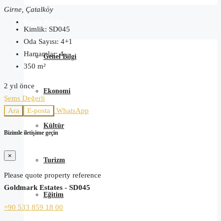
Girne, Çatalköy
Kuzey Kıbrıs
Kimlik:
SD045
Oda Sayısı:
4+1
Hamamlar:
4
Genel Bilgi
350
m²
2 yıl önce
Ekonomi
Şems Değerli
Ara
E-posta
WhatsApp
Kültür
Bizimle iletişime geçin
×
Turizm
Please quote property reference
Goldmark Estates - SD045
Eğitim
+90 533 859 18 00