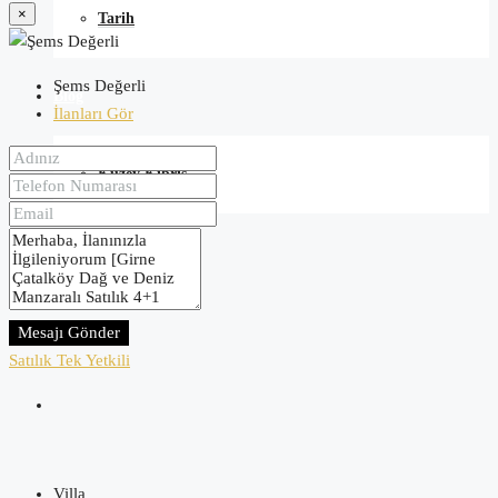
×
Tarih
Şems Değerli
Blog
İlanları Gör
Kuzey Kıbrıs
İletişim
Mesajı Gönder
Satılık
Tek Yetkili
Villa