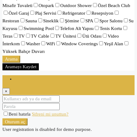
Misafir Tuvaleti
Otopark
Outdoor Shower
Özel Beach Club
Özel Garaj
Plaj Servisi
Refrigerator
Resepsiyon
Restoran
Sauna
Sineklik
Şömine
SPA
Spor Salonu
Su
Kuyusu
Swimming Pool
Telefon Alt Yapısı
Tenis Kortu
Teras
TV
TV Cable
TV Ünitesi
Ütü Odası
Video
İnterkom
Washer
WiFi
Window Coverings
Yeşil Alan
Yüksek Bahçe Duvarı
Arama
Aramayı Kaydet
Oturum aç
×
Beni hatırla
Şifreni mi unuttun?
Oturum aç
User registration is disabled for demo purpose.