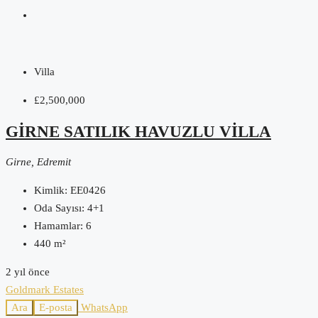
Villa
£2,500,000
GIRNE SATILIK HAVUZLU VILLA
Girne, Edremit
Kimlik:
EE0426
Oda Sayısı:
4+1
Hamamlar:
6
440
m²
2 yıl önce
Goldmark Estates
Ara
E-posta
WhatsApp