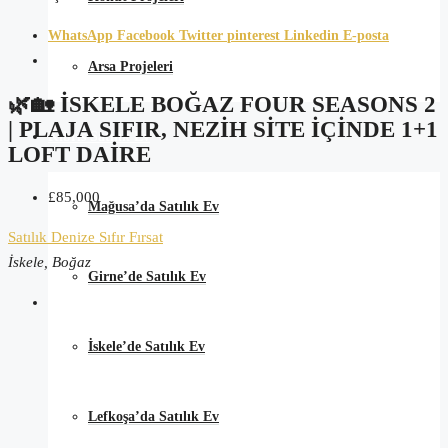
WhatsApp
Facebook
Twitter
pinterest
Linkedin
E-posta
Arsa Projeleri
🌿🏡 İSKELE BOĞAZ FOUR SEASONS 2
| PLAJA SIFIR, NEZIH SITE İÇINDE 1+1
Kıbrıs Satılık Ev
LOFT DAIRE
£85,000
Mağusa’da Satılık Ev
Satılık
Denize Sıfır
Fırsat
İskele, Boğaz
Girne’de Satılık Ev
İskele’de Satılık Ev
Lefkoşa’da Satılık Ev