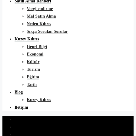
Satın Alma Rehberi
Vergilendirme
Mal Satın Alma
Neden Kıbrıs
Sıkça Sorulan Sorular
Kuzey Kıbrıs
Genel Bilgi
Ekonomi
Kültür
Turizm
Eğitim
Tarih
Blog
Kuzey Kıbrıs
İletişim