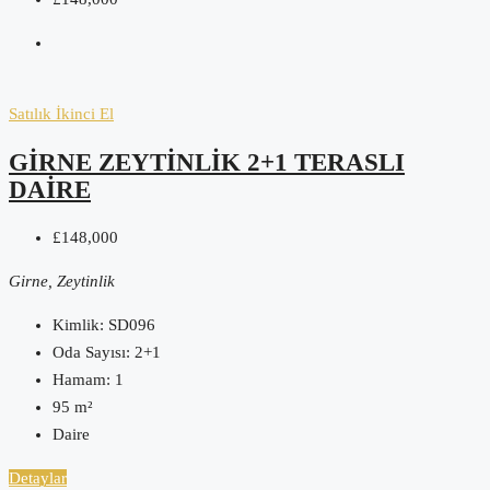
Satılık
İkinci El
GIRNE ZEYTINLIK 2+1 TERASLI
DAIRE
£148,000
Girne, Zeytinlik
Kimlik:
SD096
Oda Sayısı:
2+1
Hamam:
1
95
m²
Daire
Detaylar