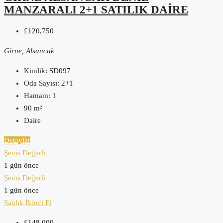
MANZARALI 2+1 SATILIK DAIRE
£120,750
Girne, Alsancak
Kimlik:
SD097
Oda Sayısı:
2+1
Hamam:
1
90
m²
Daire
Detaylar
Şems Değerli
1 gün önce
Şems Değerli
1 gün önce
Satılık
İkinci El
£148,000