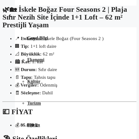
🌿🏡 İskele Boğaz Four Seasons 2 | Plaja
Sıfır Nezih Site İçinde 1+1 Loft – 62 m²
Kuzey Kıbrıs
Prestijli Yaşam
Genel Bilgi
📍
Lokasyon:
İskele Boğaz (Four Seasons 2 )
🏢
Tip:
1+1 loft daire
📐
Büyüklük:
62 m²
Ekonomi
🏙️
Kat:
1. kat
🆕
Durum:
Sıfır daire
📄
Tapu:
Tahsis tapu
Kültür
💰
Vergiler:
Ödenmiş
🧾
Sözleşme:
Dahil
Turizm
💷 FİYAT
Eğitim
💰
85.000 £
🏖️ Site Özellikleri