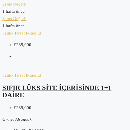
Şems Değerli
1 hafta önce
Şems Değerli
1 hafta önce
Satılık
Fırsat
İkinci El
£235,000
Satılık
Fırsat
İkinci El
SIFIR LÜKS SITE İÇERISINDE 1+1
DAIRE
£235,000
Girne, Alsancak