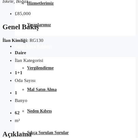
İskele, Boğaz
Hizmetlerimiz
£85,000
Yayınlarımız
Genel Bakış
İlan Kimliği:
RG130
Satın Alma Rehberi
Daire
İlan Kategorisi
Vergilendirme
1+1
Oda Sayısı
Mal Satın Alma
1
Banyo
Neden Kıbrıs
62
m²
Açıklama
Sıkça Sorulan Sorular