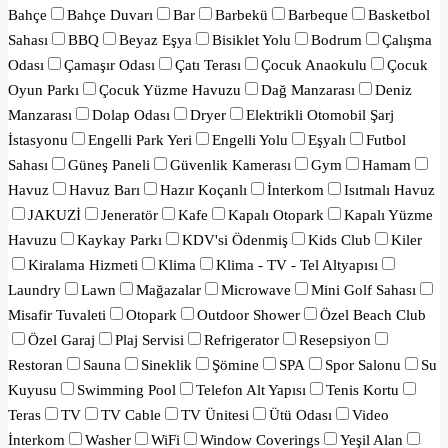
Bahçe
Bahçe Duvarı
Bar
Barbekü
Barbeque
Basketbol
Sahası
BBQ
Beyaz Eşya
Bisiklet Yolu
Bodrum
Çalışma
Odası
Çamaşır Odası
Çatı Terası
Çocuk Anaokulu
Çocuk
Oyun Parkı
Çocuk Yüzme Havuzu
Dağ Manzarası
Deniz
Manzarası
Dolap Odası
Dryer
Elektrikli Otomobil Şarj
İstasyonu
Engelli Park Yeri
Engelli Yolu
Eşyalı
Futbol
Sahası
Güneş Paneli
Güvenlik Kamerası
Gym
Hamam
Havuz
Havuz Barı
Hazır Koçanlı
İnterkom
Isıtmalı Havuz
JAKUZİ
Jeneratör
Kafe
Kapalı Otopark
Kapalı Yüzme
Havuzu
Kaykay Parkı
KDV'si Ödenmiş
Kids Club
Kiler
Kiralama Hizmeti
Klima
Klima - TV - Tel Altyapısı
Laundry
Lawn
Mağazalar
Microwave
Mini Golf Sahası
Misafir Tuvaleti
Otopark
Outdoor Shower
Özel Beach Club
Özel Garaj
Plaj Servisi
Refrigerator
Resepsiyon
Restoran
Sauna
Sineklik
Şömine
SPA
Spor Salonu
Su
Kuyusu
Swimming Pool
Telefon Alt Yapısı
Tenis Kortu
Teras
TV
TV Cable
TV Ünitesi
Ütü Odası
Video
İnterkom
Washer
WiFi
Window Coverings
Yeşil Alan