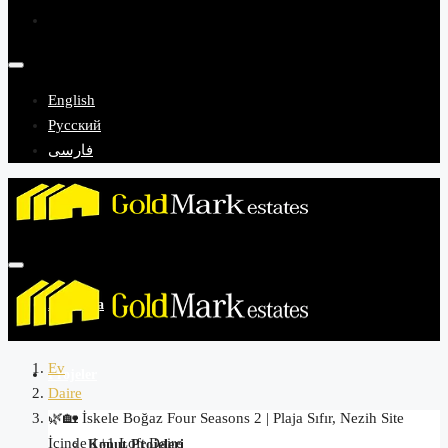
English
Русский
فارسی
Anasayfa
Ev
Projeler
Daire
🌿🏡 İskele Boğaz Four Seasons 2 | Plaja Sıfır, Nezih Site
İçinde 1+1 Loft Daire
Konut Projeleri