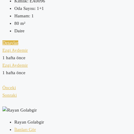
Kimlik:
EA0096
Oda Sayısı:
1+1
Hamam:
1
80
m²
Daire
Detaylar
Ezgi Aydemir
1 hafta önce
Ezgi Aydemir
1 hafta önce
Önceki
Sonraki
Rayan Golabgir
İlanları Gör