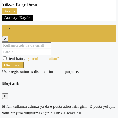
Yüksek Bahçe Duvarı
Arama
Aramayı Kaydet
Oturum aç
×
Beni hatırla
Şifreni mi unuttun?
Oturum aç
User registration is disabled for demo purpose.
Şifreyi yenile
×
lütfen kullanıcı adınızı ya da e-posta adresinizi girin. E-posta yoluyla
yeni bir şifre oluşturmak için bir link alacaksınız.