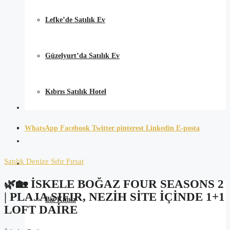
Lefke’de Satılık Ev
Güzelyurt’da Satılık Ev
Kıbrıs Satılık Hotel
Günlük Kiralık
WhatsApp
Facebook
Twitter
pinterest
Linkedin
E-posta
Satılık
Denize Sıfır
Fırsat
Hakkımızda
🌿🏡 İSKELE BOĞAZ FOUR SEASONS 2
| PLAJA SIFIR, NEZIH SITE İÇINDE 1+1
Biz Kimiz
LOFT DAIRE