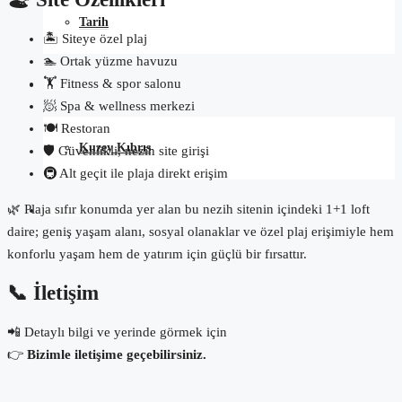
Tarih
🏝️ Siteye özel plaj
🏊 Ortak yüzme havuzu
🏋️ Fitness & spor salonu
Blog
🧖 Spa & wellness merkezi
🍽️ Restoran
Kuzey Kıbrıs
🛡️ Güvenlikli, nezih site girişi
🚇 Alt geçit ile plaja direkt erişim
🌿 Plaja sıfır konumda yer alan bu nezih sitenin içindeki 1+1 loft
İletişim
daire; geniş yaşam alanı, sosyal olanaklar ve özel plaj erişimiyle hem
konforlu yaşam hem de yatırım için güçlü bir fırsattır.
📞 İletişim
📲 Detaylı bilgi ve yerinde görmek için
👉
Bizimle iletişime geçebilirsiniz.