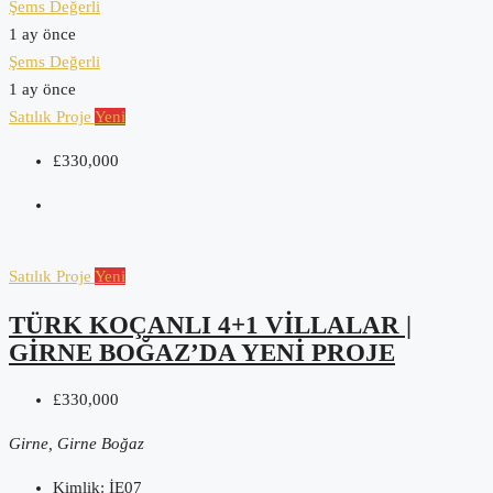
Şems Değerli
1 ay önce
Şems Değerli
1 ay önce
Satılık
Proje
Yeni
£330,000
Satılık
Proje
Yeni
TÜRK KOÇANLI 4+1 VILLALAR |
GIRNE BOĞAZ’DA YENI PROJE
£330,000
Girne, Girne Boğaz
Kimlik:
İE07