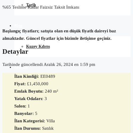
Tarih
%65 Teslime Kadar Faizsiz Taksit İmkanı
Blog
Başlangıç fiyatları; satışta olan en düşük fiyatlı daireyi baz
almaktadır. Güncel fiyatlar için bizimle iletişime geçiniz.
Kuzey Kıbrıs
Detaylar
Tarihinde güncellendi Aralık 26, 2024 en 1:59 pm
İletişim
İlan Kimliği:
EE0489
Fiyat:
£1,450,000
Emlak Boyutu:
240 m²
Yatak Odaları:
3
Salon:
1
Banyolar:
5
İlan Kategorisi:
Villa
İlan Durumu:
Satılık