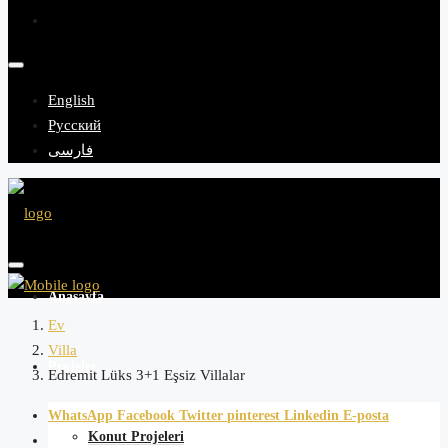
English
Русский
فارسی
Anasayfa
Ev
Villa
Projeler
Edremit Lüks 3+1 Eşsiz Villalar
WhatsApp
Facebook
Twitter
pinterest
Linkedin
E-posta
Konut Projeleri