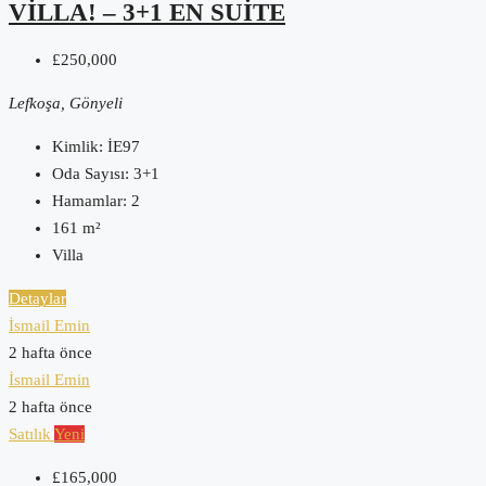
VILLA! – 3+1 EN SUITE
£250,000
Lefkoşa, Gönyeli
Kimlik:
İE97
Oda Sayısı:
3+1
Hamamlar:
2
161
m²
Villa
Detaylar
İsmail Emin
2 hafta önce
İsmail Emin
2 hafta önce
Satılık
Yeni
£165,000