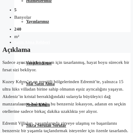
Hizmetlerimiz
5
Banyolar
Yayınlarımız
240
m²
Satın Alma Rehberi
Açıklama
Sadece ayrıcalıklı bir yaşam için tasarlanmış, hayat boyu sürecek bir
Vergilendirme
fırsat sizi bekliyor.
Kuzey Kıbrıs’ın en prestijli bölgelerinden Edremit’te, yalnızca 15
Mal Satın Alma
ultra lüks villadan birine sahip olmanın eşsiz ayrıcalığını yaşayın.
Akdeniz’in kristal berraklığındaki sularıyla büyüleyici dağ
manzaralarının buluştuğu bu benzersiz lokasyon, adanın en seçkin
Neden Kıbrıs
otellerine sadece birkaç dakika uzaklıkta yer alıyor.
Edremit Villaları, yaşamlarında zirveye ulaşmış ve başarılarını
Sıkça Sorulan Sorular
benzersiz bir yaşamla taçlandırmak isteyenler için özenle tasarlandı.