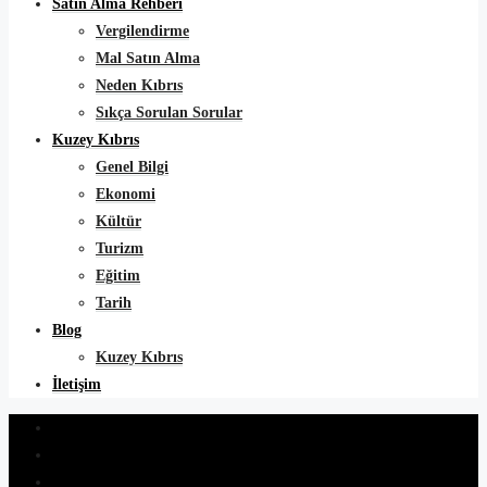
Satın Alma Rehberi
Vergilendirme
Mal Satın Alma
Neden Kıbrıs
Sıkça Sorulan Sorular
Kuzey Kıbrıs
Genel Bilgi
Ekonomi
Kültür
Turizm
Eğitim
Tarih
Blog
Kuzey Kıbrıs
İletişim