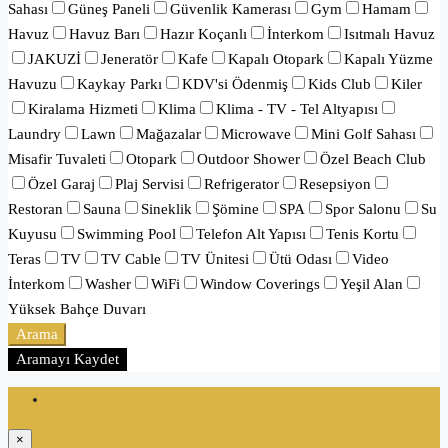
Sahası
Güneş Paneli
Güvenlik Kamerası
Gym
Hamam
Havuz
Havuz Barı
Hazır Koçanlı
İnterkom
Isıtmalı Havuz
JAKUZİ
Jeneratör
Kafe
Kapalı Otopark
Kapalı Yüzme
Havuzu
Kaykay Parkı
KDV'si Ödenmiş
Kids Club
Kiler
Kiralama Hizmeti
Klima
Klima - TV - Tel Altyapısı
Laundry
Lawn
Mağazalar
Microwave
Mini Golf Sahası
Misafir Tuvaleti
Otopark
Outdoor Shower
Özel Beach Club
Özel Garaj
Plaj Servisi
Refrigerator
Resepsiyon
Restoran
Sauna
Sineklik
Şömine
SPA
Spor Salonu
Su
Kuyusu
Swimming Pool
Telefon Alt Yapısı
Tenis Kortu
Teras
TV
TV Cable
TV Ünitesi
Ütü Odası
Video
İnterkom
Washer
WiFi
Window Coverings
Yeşil Alan
Yüksek Bahçe Duvarı
Arama
Aramayı Kaydet
Oturum aç
×