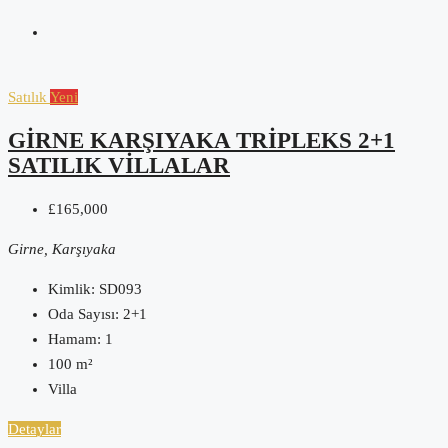
Satılık
Yeni
GIRNE KARŞIYAKA TRIPLEKS 2+1
SATILIK VILLALAR
£165,000
Girne, Karşıyaka
Kimlik:
SD093
Oda Sayısı:
2+1
Hamam:
1
100
m²
Villa
Detaylar