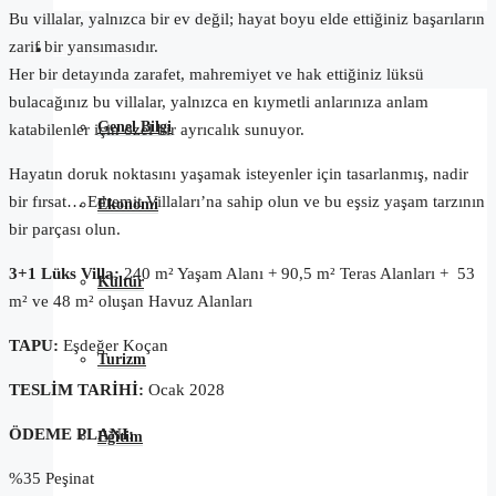
Bu villalar, yalnızca bir ev değil; hayat boyu elde ettiğiniz başarıların
zarif bir yansımasıdır.
Kuzey Kıbrıs
Her bir detayında zarafet, mahremiyet ve hak ettiğiniz lüksü
bulacağınız bu villalar, yalnızca en kıymetli anlarınıza anlam
Genel Bilgi
katabilenler için özel bir ayrıcalık sunuyor.
Hayatın doruk noktasını yaşamak isteyenler için tasarlanmış, nadir
bir fırsat… Edremit Villaları’na sahip olun ve bu eşsiz yaşam tarzının
Ekonomi
bir parçası olun.
3+1 Lüks Villa:
240 m² Yaşam Alanı + 90,5 m² Teras Alanları + 53
Kültür
m² ve 48 m² oluşan Havuz Alanları
TAPU:
Eşdeğer Koçan
Turizm
TESLİM TARİHİ:
Ocak 2028
ÖDEME PLANI:
Eğitim
%35 Peşinat