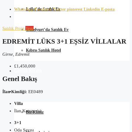
Lefke’de Satılık Ev
WhatsApp
Facebook
Twitter
pinterest
Linkedin
E-posta
Satılık
Proje
Yeni
Güzelyurt’da Satılık Ev
EDREMIT LÜKS 3+1 EŞSIZ VILLALAR
Kıbrıs Satılık Hotel
Girne, Edremit
£1,450,000
Günlük Kiralık
Genel Bakış
Hakkımızda
İlan Kimliği:
EE0489
Villa
İlan Kategorisi
Biz Kimiz
3+1
Oda Sayısı