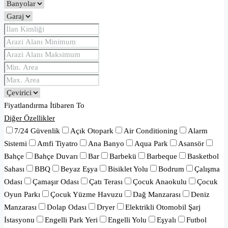
Fiyatlandırma
İtibaren
To
Diğer Özellikler
7/24 Güvenlik
Açık Otopark
Air Conditioning
Alarm
Sistemi
Amfi Tiyatro
Ana Banyo
Aqua Park
Asansör
Bahçe
Bahçe Duvarı
Bar
Barbekü
Barbeque
Basketbol
Sahası
BBQ
Beyaz Eşya
Bisiklet Yolu
Bodrum
Çalışma
Odası
Çamaşır Odası
Çatı Terası
Çocuk Anaokulu
Çocuk
Oyun Parkı
Çocuk Yüzme Havuzu
Dağ Manzarası
Deniz
Manzarası
Dolap Odası
Dryer
Elektrikli Otomobil Şarj
İstasyonu
Engelli Park Yeri
Engelli Yolu
Eşyalı
Futbol