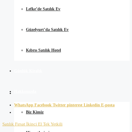
Lefke’de Satılık Ev
Güzelyurt’da Satılık Ev
Kıbrıs Satılık Hotel
Günlük Kiralık
Hakkımızda
WhatsApp
Facebook
Twitter
pinterest
Linkedin
E-posta
Biz Kimiz
Satılık
Fırsat
İkinci El
Tek Yetkili