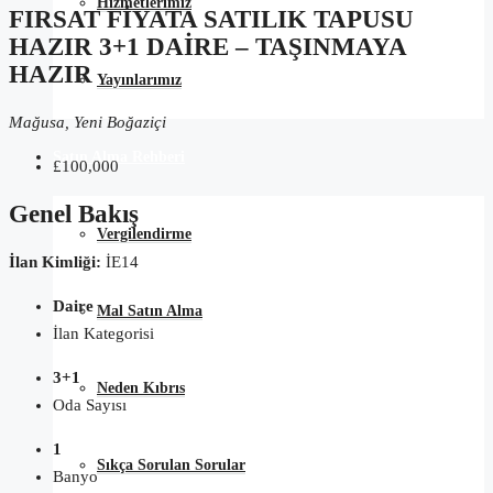
Hizmetlerimiz
FIRSAT FİYATA SATILIK TAPUSU
HAZIR 3+1 DAİRE – TAŞINMAYA
HAZIR
Yayınlarımız
Mağusa, Yeni Boğaziçi
Satın Alma Rehberi
£100,000
Genel Bakış
Vergilendirme
İlan Kimliği:
İE14
Daire
Mal Satın Alma
İlan Kategorisi
3+1
Neden Kıbrıs
Oda Sayısı
1
Sıkça Sorulan Sorular
Banyo