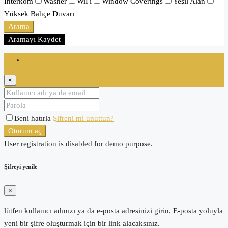
İnterkom
Washer
WiFi
Window Coverings
Yeşil Alan
Yüksek Bahçe Duvarı
Arama
Aramayı Kaydet
Oturum aç
×
Beni hatırla
Şifreni mi unuttun?
Oturum aç
User registration is disabled for demo purpose.
Şifreyi yenile
×
lütfen kullanıcı adınızı ya da e-posta adresinizi girin. E-posta yoluyla
yeni bir şifre oluşturmak için bir link alacaksınız.