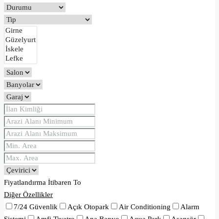
Fiyatlandırma
İtibaren
To
Diğer Özellikler
7/24 Güvenlik
Açık Otopark
Air Conditioning
Alarm
Sistemi
Amfi Tiyatro
Ana Banyo
Aqua Park
Asansör