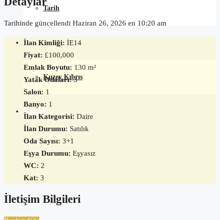
Detaylar
Tarih
Tarihinde güncellendi Haziran 26, 2026 en 10:20 am
İlan Kimliği:
İE14
Blog
Fiyat:
£100,000
Emlak Boyutu:
130 m²
Kuzey Kıbrıs
Yatak Odaları:
3
Salon:
1
Banyo:
1
İletişim
İlan Kategorisi:
Daire
İlan Durumu:
Satılık
Oda Sayısı:
3+1
Eşya Durumu:
Eşyasız
WC:
2
Kat:
3
İletişim Bilgileri