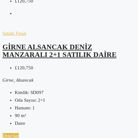
£120,750
Satılık
Fırsat
GIRNE ALSANCAK DENIZ
MANZARALI 2+1 SATILIK DAIRE
£120,750
Girne, Alsancak
Kimlik:
SD097
Oda Sayısı:
2+1
Hamam:
1
90
m²
Daire
Detaylar