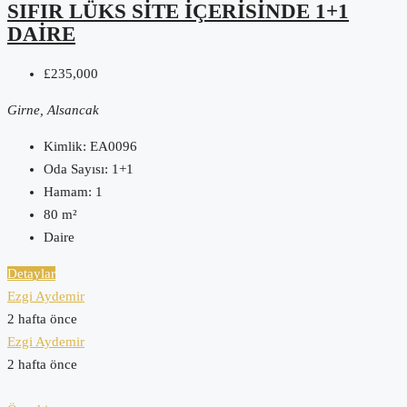
SIFIR LÜKS SITE İÇERISINDE 1+1
DAIRE
£235,000
Girne, Alsancak
Kimlik:
EA0096
Oda Sayısı:
1+1
Hamam:
1
80
m²
Daire
Detaylar
Ezgi Aydemir
2 hafta önce
Ezgi Aydemir
2 hafta önce