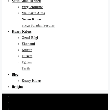
Satın Alma Rehberi
Vergilendirme
Mal Satın Alma
Neden Kıbrıs
Sıkça Sorulan Sorular
Kuzey Kıbrıs
Genel Bilgi
Ekonomi
Kültür
Turizm
Eğitim
Tarih
Blog
Kuzey Kıbrıs
İletişim