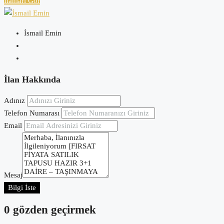
İlanları Gör
İsmail Emin
İlan Hakkında
Adınız
Telefon Numarası
Email
Mesaj
Bilgi İste
0 gözden geçirmek