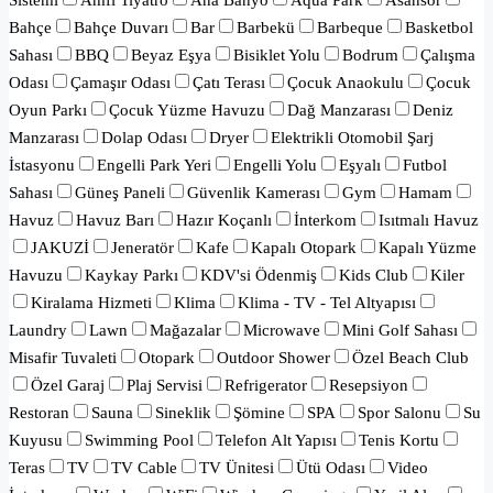
Bahçe
Bahçe Duvarı
Bar
Barbekü
Barbeque
Basketbol
Sahası
BBQ
Beyaz Eşya
Bisiklet Yolu
Bodrum
Çalışma
Odası
Çamaşır Odası
Çatı Terası
Çocuk Anaokulu
Çocuk
Oyun Parkı
Çocuk Yüzme Havuzu
Dağ Manzarası
Deniz
Manzarası
Dolap Odası
Dryer
Elektrikli Otomobil Şarj
İstasyonu
Engelli Park Yeri
Engelli Yolu
Eşyalı
Futbol
Sahası
Güneş Paneli
Güvenlik Kamerası
Gym
Hamam
Havuz
Havuz Barı
Hazır Koçanlı
İnterkom
Isıtmalı Havuz
JAKUZİ
Jeneratör
Kafe
Kapalı Otopark
Kapalı Yüzme
Havuzu
Kaykay Parkı
KDV'si Ödenmiş
Kids Club
Kiler
Kiralama Hizmeti
Klima
Klima - TV - Tel Altyapısı
Laundry
Lawn
Mağazalar
Microwave
Mini Golf Sahası
Misafir Tuvaleti
Otopark
Outdoor Shower
Özel Beach Club
Özel Garaj
Plaj Servisi
Refrigerator
Resepsiyon
Restoran
Sauna
Sineklik
Şömine
SPA
Spor Salonu
Su
Kuyusu
Swimming Pool
Telefon Alt Yapısı
Tenis Kortu
Teras
TV
TV Cable
TV Ünitesi
Ütü Odası
Video