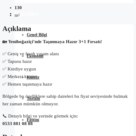
130
Kuzey Kıbrıs
m²
Açıklama
Genel Bilgi
🏡
Yeniboğaziçi’nde Taşınmaya Hazır 3+1 Fırsatı!
✅ Geniş ve ferah yaşam alanı
Ekonomi
✅ Tapusu hazır
✅ Krediye uygun
✅ Merkezi konum
Kültür
✅ Hemen taşınmaya hazır
Bölgede bu özelliklere sahip daireleri bu fiyat seviyesinde bulmak
Turizm
her zaman mümkün olmuyor.
📞 Detaylı bilgi ve yerinde görmek için:
Eğitim
0533 881 08 88