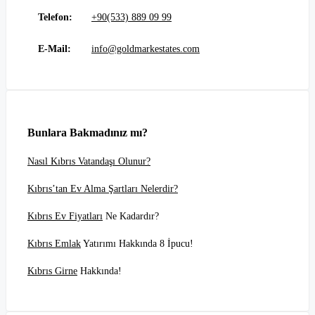
Telefon:
+90(533) 889 09 99
E-Mail:
info@goldmarkestates.com
Bunlara Bakmadınız mı?
Nasıl Kıbrıs Vatandaşı Olunur?
Kıbrıs’tan Ev Alma Şartları Nelerdir?
Kıbrıs Ev Fiyatları
Ne Kadardır?
Kıbrıs Emlak
Yatırımı Hakkında 8 İpucu!
Kıbrıs Girne
Hakkında!