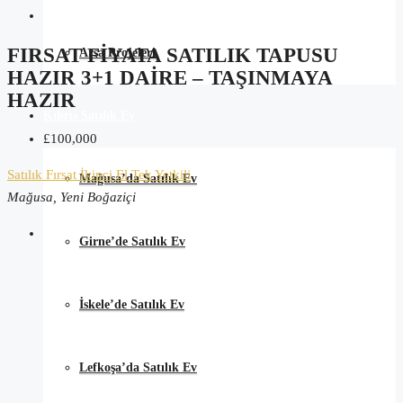
FIRSAT FİYATA SATILIK TAPUSU
Arsa Projeleri
HAZIR 3+1 DAİRE – TAŞINMAYA
HAZIR
Kıbrıs Satılık Ev
£100,000
Satılık
Fırsat
İkinci El
Tek Yetkili
Mağusa’da Satılık Ev
Mağusa, Yeni Boğaziçi
Girne’de Satılık Ev
İskele’de Satılık Ev
Lefkoşa’da Satılık Ev