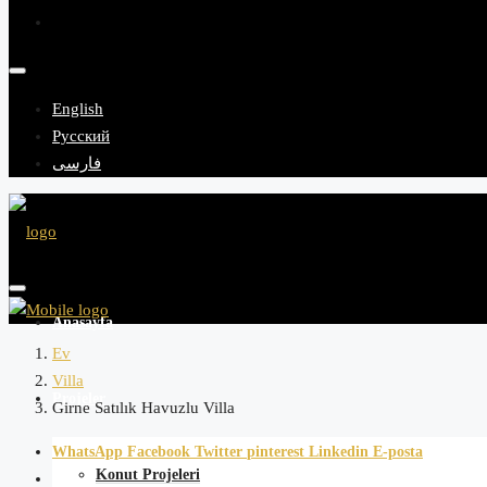
English
Русский
فارسی
Anasayfa
Ev
Villa
Projeler
Girne Satılık Havuzlu Villa
WhatsApp
Facebook
Twitter
pinterest
Linkedin
E-posta
Konut Projeleri