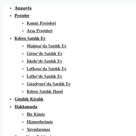
Anasayfa
Projeler
Konut Projeleri
Arsa Projeleri
Kıbrıs Satılık Ev
Mağusa’da Satılık Ev
Girne’de Satılık Ev
İskele’de Satılık Ev
Lefkoşa’da Satılık Ev
Lefke’de Satılık Ev
Güzelyurt’da Satılık Ev
Kıbrıs Satılık Hotel
Günlük Kiralık
Hakkımızda
Biz Kimiz
Hizmetlerimiz
Yayınlarımız