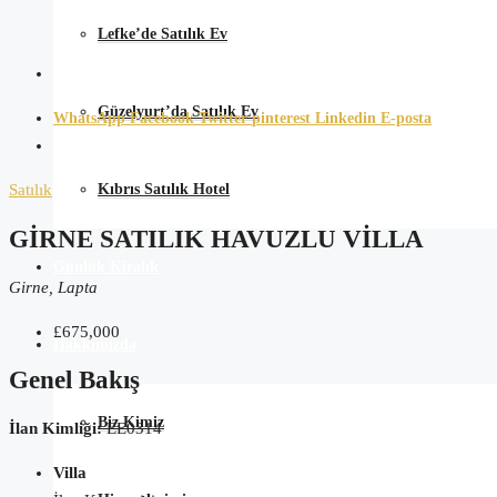
Lefke’de Satılık Ev
Güzelyurt’da Satılık Ev
WhatsApp
Facebook
Twitter
pinterest
Linkedin
E-posta
Kıbrıs Satılık Hotel
Satılık
GIRNE SATILIK HAVUZLU VILLA
Günlük Kiralık
Girne, Lapta
£675,000
Hakkımızda
Genel Bakış
Biz Kimiz
İlan Kimliği:
EE0314
Villa