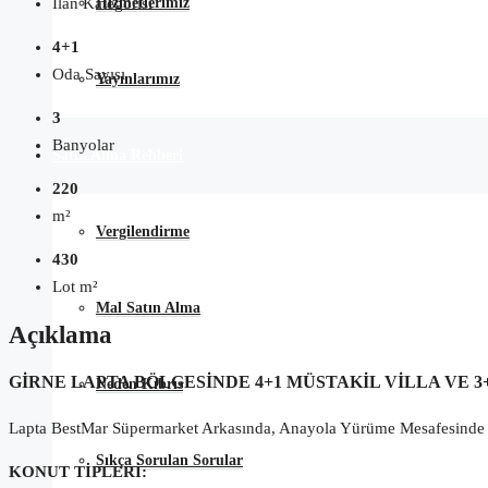
Hizmetlerimiz
İlan Kategorisi
4+1
Oda Sayısı
Yayınlarımız
3
Banyolar
Satın Alma Rehberi
220
m²
Vergilendirme
430
Lot m²
Mal Satın Alma
Açıklama
GİRNE LAPTA BÖLGESİNDE 4+1 MÜSTAKİL VİLLA VE 3+
Neden Kıbrıs
Lapta BestMar Süpermarket Arkasında, Anayola Yürüme Mesafesinde 
Sıkça Sorulan Sorular
KONUT TİPLERİ: