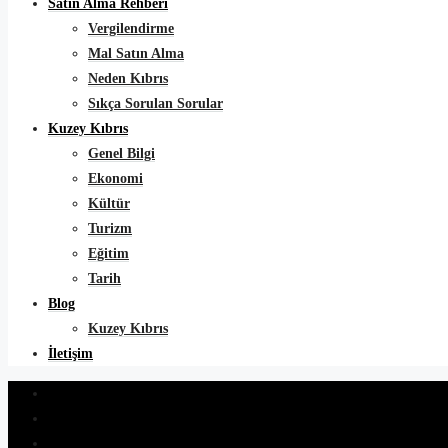
Satın Alma Rehberi
Vergilendirme
Mal Satın Alma
Neden Kıbrıs
Sıkça Sorulan Sorular
Kuzey Kıbrıs
Genel Bilgi
Ekonomi
Kültür
Turizm
Eğitim
Tarih
Blog
Kuzey Kıbrıs
İletişim