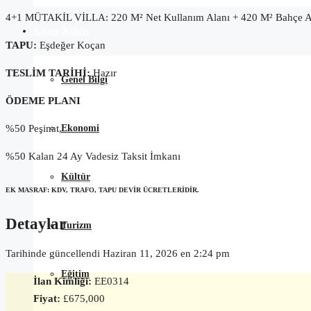
4+1 MÜTAKİL VİLLA: 220 M² Net Kullanım Alanı + 420 M² Bahçe A
Kuzey Kıbrıs
TAPU:
Eşdeğer Koçan
TESLİM TARİHİ:
Hazır
Genel Bilgi
ÖDEME PLANI
%50 Peşinat,
Ekonomi
%50 Kalan 24 Ay Vadesiz Taksit İmkanı
Kültür
EK MASRAF: KDV, TRAFO, TAPU DEVİR ÜCRETLERİDİR.
Detaylar
Turizm
Tarihinde güncellendi Haziran 11, 2026 en 2:24 pm
Eğitim
İlan Kimliği:
EE0314
Fiyat:
£675,000