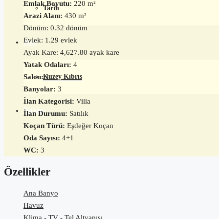
Emlak Boyutu:
220 m²
Tarih
Arazi Alanı:
430 m²
Dönüm: 0.32 dönüm
Evlek: 1.29 evlek
Blog
Ayak Kare: 4,627.80 ayak kare
Yatak Odaları:
4
Kuzey Kıbrıs
Salon:
1
Banyolar:
3
İlan Kategorisi:
Villa
İletişim
İlan Durumu:
Satılık
Koçan Türü:
Eşdeğer Koçan
Oda Sayısı:
4+1
WC:
3
Özellikler
Ana Banyo
Havuz
Klima - TV - Tel Altyapısı