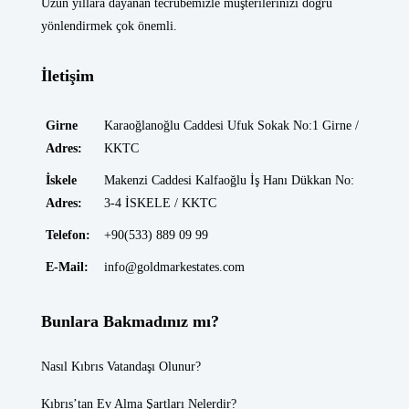
Uzun yıllara dayanan tecrübemizle müşterilerinizi doğru
yönlendirmek çok önemli.
İletişim
Girne
Karaoğlanoğlu Caddesi Ufuk Sokak No:1 Girne /
Adres:
KKTC
İskele
Makenzi Caddesi Kalfaoğlu İş Hanı Dükkan No:
Adres:
3-4 İSKELE / KKTC
Telefon:
+90(533) 889 09 99
E-Mail:
info@goldmarkestates.com
Bunlara Bakmadınız mı?
Nasıl Kıbrıs Vatandaşı Olunur?
Kıbrıs’tan Ev Alma Şartları Nelerdir?