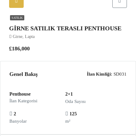
SATILIK
GIRNE SATILIK TERASLI PENTHOUSE
Girne, Lapta
£186,000
Genel Bakış
İlan Kimliği:
SD031
Penthouse
2+1
İlan Kategorisi
Oda Sayısı
2
125
Banyolar
m²