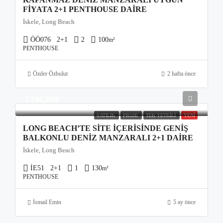
FIYATA 2+1 PENTHOUSE DAIRE
İskele, Long Beach
ÖÖ076
2+1
2
100
m²
PENTHOUSE
Özder Özbulut
2 hafta önce
£190,000
SATILIK
PROJE
TEK YETKILI
YENI
LONG BEACH’TE SITE İÇERISINDE GENIŞ
BALKONLU DENIZ MANZARALI 2+1 DAIRE
İskele, Long Beach
İE51
2+1
1
130
m²
PENTHOUSE
İsmail Emin
5 ay önce