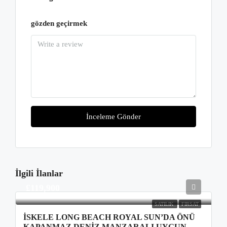
gözden geçirmek
İnceleme Gönder
İlgili İlanlar
£119,900
SATILIK
FIRSAT
İSKELE LONG BEACH ROYAL SUN’DA ÖNÜ
KAPANMAZ DENIZ MANZARALI UYGUN