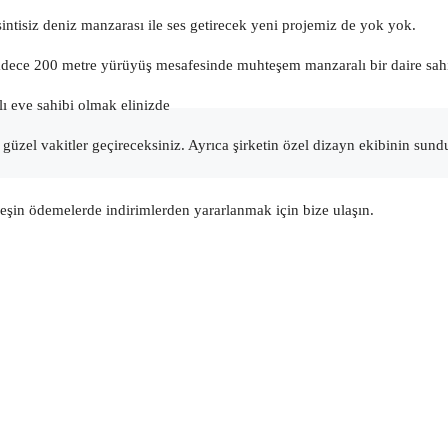
sintisiz deniz manzarası ile ses getirecek yeni projemiz de yok yok.
e sadece 200 metre yürüyüş mesafesinde muhteşem manzaralı bir daire sahi
ı eve sahibi olmak elinizde
üzel vakitler geçireceksiniz. Ayrıca şirketin özel dizayn ekibinin sundu
peşin ödemelerde indirimlerden yararlanmak için bize ulaşın.