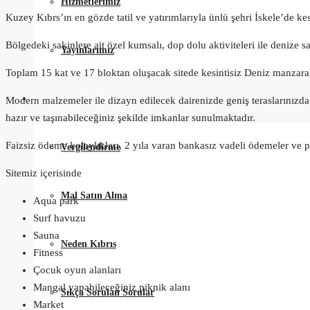
Hizmetlerimiz
Kuzey Kıbrs’ın en gözde tatil ve yatırımlarıyla ünlü şehri İskele’de ke
Bölgedeki sakinlere ait özel kumsalı, dop dolu aktiviteleri ile deniz
Yayınlarımız
Toplam 15 kat ve 17 bloktan oluşacak sitede kesintisiz Deniz manzaral
Satın Alma Rehberi
Modern malzemeler ile dizayn edilecek dairenizde geniş teraslarınızda g
hazır ve taşınabileceğiniz şekilde imkanlar sunulmaktadır.
Faizsiz ödeme kolaylıkları, 2 yıla varan bankasız vadeli ödemeler ve 
Vergilendirme
Sitemiz içerisinde
Mal Satın Alma
Aqua park
Surf havuzu
Sauna
Neden Kıbrıs
Fitness
Çocuk oyun alanları
Mangal yapabileceğiniz piknik alanı
Sıkça Sorulan Sorular
Market