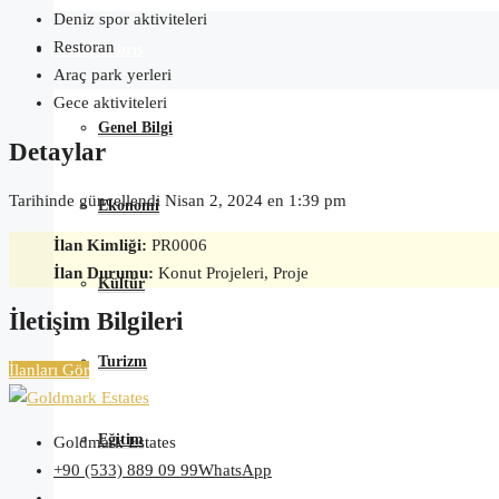
Deniz spor aktiviteleri
Restoran
Kuzey Kıbrıs
Araç park yerleri
Gece aktiviteleri
Genel Bilgi
Detaylar
Tarihinde güncellendi Nisan 2, 2024 en 1:39 pm
Ekonomi
İlan Kimliği:
PR0006
İlan Durumu:
Konut Projeleri, Proje
Kültür
İletişim Bilgileri
Turizm
İlanları Gör
Eğitim
Goldmark Estates
+90 (533) 889 09 99
WhatsApp