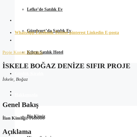
Lefke’de Satılık Ev
Güzelyurt’da Satılık Ev
WhatsApp
Facebook
Twitter
pinterest
Linkedin
E-posta
Kıbrıs Satılık Hotel
Proje
Konut Projeleri
İSKELE BOĞAZ DENIZE SIFIR PROJE
Günlük Kiralık
İskele, Boğaz
Hakkımızda
Genel Bakış
Biz Kimiz
İlan Kimliği:
PR0006
Açıklama