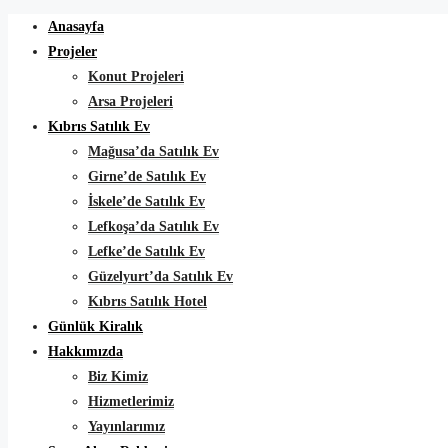
Anasayfa
Projeler
Konut Projeleri
Arsa Projeleri
Kıbrıs Satılık Ev
Mağusa’da Satılık Ev
Girne’de Satılık Ev
İskele’de Satılık Ev
Lefkoşa’da Satılık Ev
Lefke’de Satılık Ev
Güzelyurt’da Satılık Ev
Kıbrıs Satılık Hotel
Günlük Kiralık
Hakkımızda
Biz Kimiz
Hizmetlerimiz
Yayınlarımız