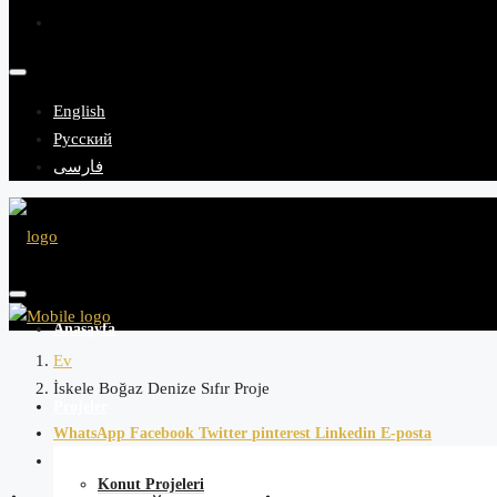
English
Русский
فارسی
Anasayfa
Ev
İskele Boğaz Denize Sıfır Proje
Projeler
WhatsApp
Facebook
Twitter
pinterest
Linkedin
E-posta
Konut Projeleri