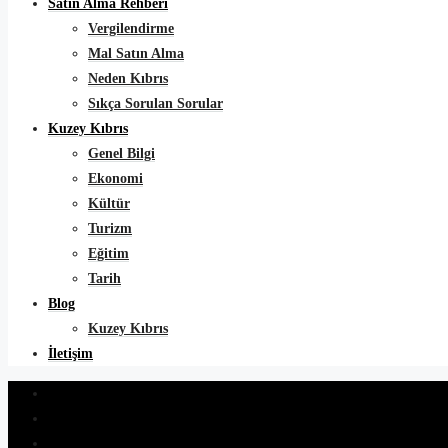
Satın Alma Rehberi
Vergilendirme
Mal Satın Alma
Neden Kıbrıs
Sıkça Sorulan Sorular
Kuzey Kıbrıs
Genel Bilgi
Ekonomi
Kültür
Turizm
Eğitim
Tarih
Blog
Kuzey Kıbrıs
İletişim