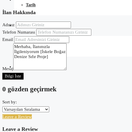
Tarih
İlan Hakkında
Adınız
Blog
Telefon Numarası
Email
Kuzey Kıbrıs
İletişim
Mesaj
Bilgi İste
0 gözden geçirmek
Sort by:
Leave a Review
Leave a Review