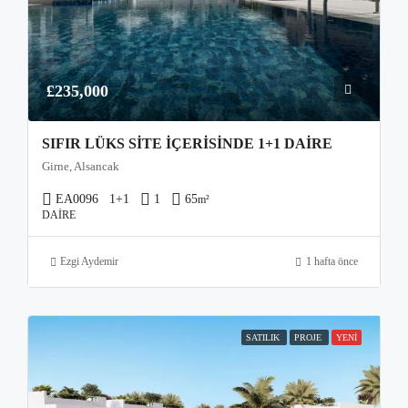
£235,000
SIFIR LÜKS SITE İÇERISINDE 1+1 DAIRE
Girne, Alsancak
EA0096
1+1
1
65
m²
DAIRE
Ezgi Aydemir
1 hafta önce
SATILIK
PROJE
YENI