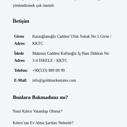
yönlendirmek çok önemli.
İletişim
Girne
Karaoğlanoğlu Caddesi Ufuk Sokak No:1 Girne /
Adres:
KKTC
İskele
Makenzi Caddesi Kalfaoğlu İş Hanı Dükkan No:
Adres:
3-4 İSKELE / KKTC
Telefon:
+90(533) 889 09 99
E-Mail:
info@goldmarkestates.com
Bunlara Bakmadınız mı?
Nasıl Kıbrıs Vatandaşı Olunur?
Kıbrıs’tan Ev Alma Şartları Nelerdir?