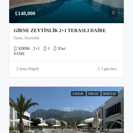
£148,000
GIRNE ZEYTINLIK 2+1 TERASLI DAIRE
Girne, Zeytinlik
SD096
2+1
1
95
m²
DAIRE
Şems Değerli
5 gün önce
SATILIK
FIRSAT
İKINCI EL