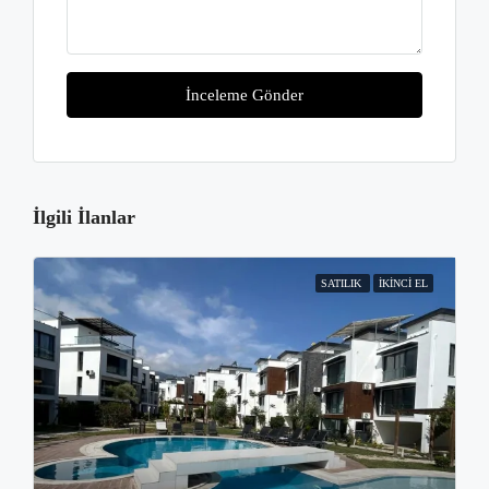
İnceleme Gönder
İlgili İlanlar
SATILIK
İKINCI EL