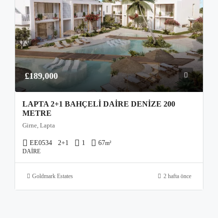
£189,000
LAPTA 2+1 BAHÇELI DAIRE DENIZE 200
METRE
Girne, Lapta
EE0534
2+1
1
67
m²
DAIRE
Goldmark Estates
2 hafta önce