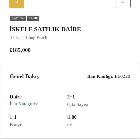
SATILIK
PROJE
İSKELE SATILIK DAIRE
İskele, Long Beach
£185,000
Genel Bakış
İlan Kimliği:
EE0220
Daire
2+1
İlan Kategorisi
Oda Sayısı
1
80
Banyo
m²