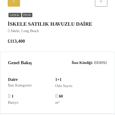
SATILIK
PROJE
İSKELE SATILIK HAVUZLU DAIRE
İskele, Long Beach
£113,400
Genel Bakış
İlan Kimliği:
EE0092
Daire
1+1
İlan Kategorisi
Oda Sayısı
1
60
Banyo
m²