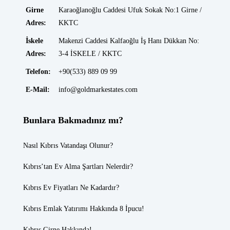
Girne
Karaoğlanoğlu Caddesi Ufuk Sokak No:1 Girne /
Adres:
KKTC
İskele
Makenzi Caddesi Kalfaoğlu İş Hanı Dükkan No:
Adres:
3-4 İSKELE / KKTC
Telefon:
+90(533) 889 09 99
E-Mail:
info@goldmarkestates.com
Bunlara Bakmadınız mı?
Nasıl Kıbrıs Vatandaşı Olunur?
Kıbrıs’tan Ev Alma Şartları Nelerdir?
Kıbrıs Ev Fiyatları
Ne Kadardır?
Kıbrıs Emlak
Yatırımı Hakkında 8 İpucu!
Kıbrıs Girne
Hakkında!