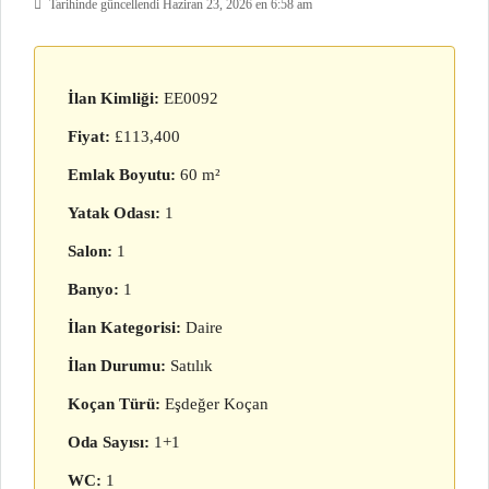
Tarihinde güncellendi Haziran 23, 2026 en 6:58 am
İlan Kimliği:
EE0092
Fiyat:
£113,400
Emlak Boyutu:
60 m²
Yatak Odası:
1
Salon:
1
Banyo:
1
İlan Kategorisi:
Daire
İlan Durumu:
Satılık
Koçan Türü:
Eşdeğer Koçan
Oda Sayısı:
1+1
WC:
1