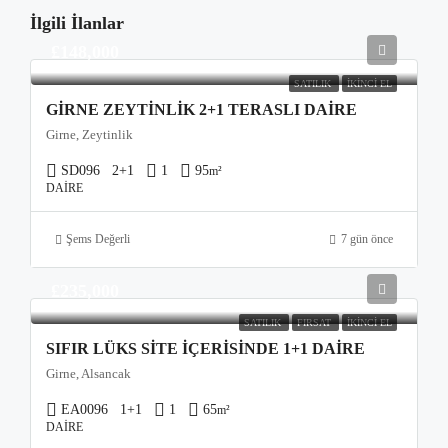
İlgili İlanlar
£148,000
SATILIK
İKINCI EL
GIRNE ZEYTINLIK 2+1 TERASLI DAIRE
Girne, Zeytinlik
SD096
2+1
1
95
m²
DAIRE
Şems Değerli
7 gün önce
£235,000
SATILIK
FIRSAT
İKINCI EL
SIFIR LÜKS SITE İÇERISINDE 1+1 DAIRE
Girne, Alsancak
EA0096
1+1
1
65
m²
DAIRE