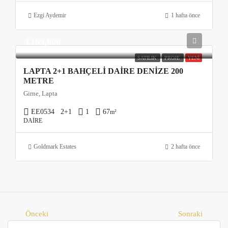
Ezgi Aydemir
1 hafta önce
£189,000
SATILIK
PROJE
YENI
LAPTA 2+1 BAHÇELI DAIRE DENIZE 200
METRE
Girne, Lapta
EE0534
2+1
1
67
m²
DAIRE
Goldmark Estates
2 hafta önce
Önceki
Sonraki