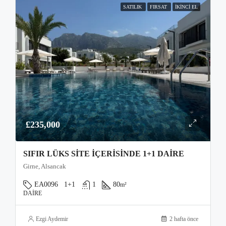
SATILIK
FIRSAT
İKINCI EL
£235,000
SIFIR LÜKS SITE İÇERISINDE 1+1 DAIRE
Girne, Alsancak
EA0096
1+1
1
80
m²
DAIRE
Ezgi Aydemir
2 hafta önce