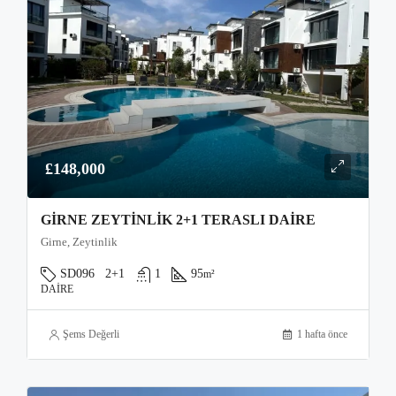
£148,000
GIRNE ZEYTINLIK 2+1 TERASLI DAIRE
Girne, Zeytinlik
SD096
2+1
1
95
m²
DAIRE
Şems Değerli
1 hafta önce