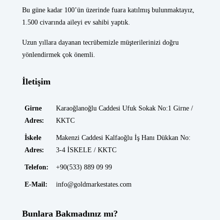
Bu güne kadar 100’ün üzerinde fuara katılmış bulunmaktayız,
1.500 civarında aileyi ev sahibi yaptık.
Uzun yıllara dayanan tecrübemizle müşterilerinizi doğru
yönlendirmek çok önemli.
İletişim
Girne
Karaoğlanoğlu Caddesi Ufuk Sokak No:1 Girne /
Adres:
KKTC
İskele
Makenzi Caddesi Kalfaoğlu İş Hanı Dükkan No:
Adres:
3-4 İSKELE / KKTC
Telefon:
+90(533) 889 09 99
E-Mail:
info@goldmarkestates.com
Bunlara Bakmadınız mı?