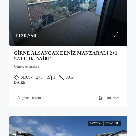
£120,750
GIRNE ALSANCAK DENIZ MANZARALI 2+1
SATILIK DAIRE
Girne, Alsancak
SD097
2+1
1
90
m²
DAIRE
Şems Değerli
2 gün önce
SATILIK
İKINCI EL