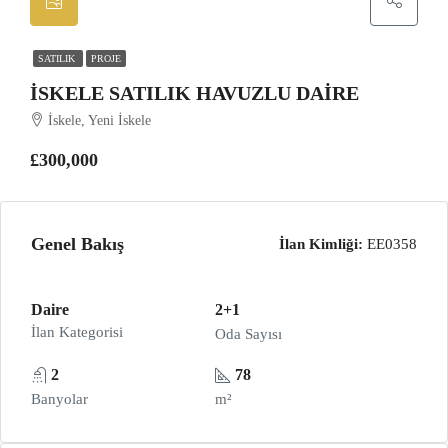
SATILIK
PROJE
İSKELE SATILIK HAVUZLU DAIRE
İskele, Yeni İskele
£300,000
Genel Bakış
İlan Kimliği:
EE0358
Daire
2+1
İlan Kategorisi
Oda Sayısı
2
78
Banyolar
m²