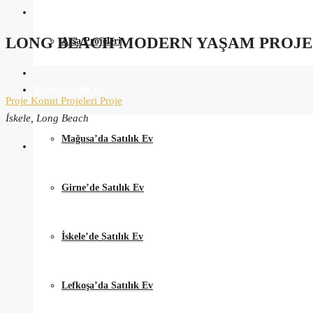
LONG BEACH MODERN YAŞAM PROJE
Arsa Projeleri
Kıbrıs Satılık Ev
Proje
Konut Projeleri
Proje
İskele, Long Beach
Mağusa’da Satılık Ev
Girne’de Satılık Ev
İskele’de Satılık Ev
Lefkoşa’da Satılık Ev