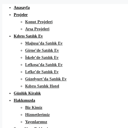
Anasayfa
Projeler
Konut Projeleri
Arsa Projeleri
Kıbrıs Satılık Ev
Mağusa’da Satılık Ev
Girne’de Satılık Ev
İskele’de Satılık Ev
Lefkoşa’da Satılık Ev
Lefke’de Satılık Ev
Güzelyurt’da Satılık Ev
Kıbrıs Satılık Hotel
Günlük Kiralık
Hakkımızda
Biz Kimiz
Hizmetlerimiz
Yayınlarımız