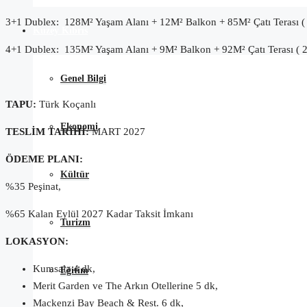
3+1 Dublex: 128M² Yaşam Alanı + 12M² Balkon + 85M² Çatı Terası 
Kuzey Kıbrıs
4+1 Dublex: 135M² Yaşam Alanı + 9M² Balkon + 92M² Çatı Terası ( 
Genel Bilgi
TAPU:
Türk Koçanlı
Ekonomi
TESLİM TARİHİ:
MART 2027
ÖDEME PLANI:
Kültür
%35 Peşinat,
%65 Kalan Eylül 2027 Kadar Taksit İmkanı
Turizm
LOKASYON:
Kumsala 4 dk,
Eğitim
Merit Garden ve The Arkın Otellerine 5 dk,
Mackenzi Bay Beach & Rest. 6 dk,