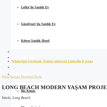
Lefke’de Satılık Ev
Güzelyurt’da Satılık Ev
Kıbrıs Satılık Hotel
Günlük Kiralık
WhatsApp
Facebook
Twitter
pinterest
Linkedin
E-posta
Hakkımızda
Proje
Konut Projeleri
Proje
LONG BEACH MODERN YAŞAM PROJE
Biz Kimiz
İskele, Long Beach