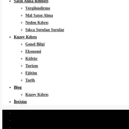
Satın Alma Rehberi
Vergilendirme
Mal Satın Alma
Neden Kıbrıs
Sıkça Sorulan Sorular
Kuzey Kıbrıs
Genel Bilgi
Ekonomi
Kültür
Turizm
Eğitim
Tarih
Blog
Kuzey Kıbrıs
İletişim