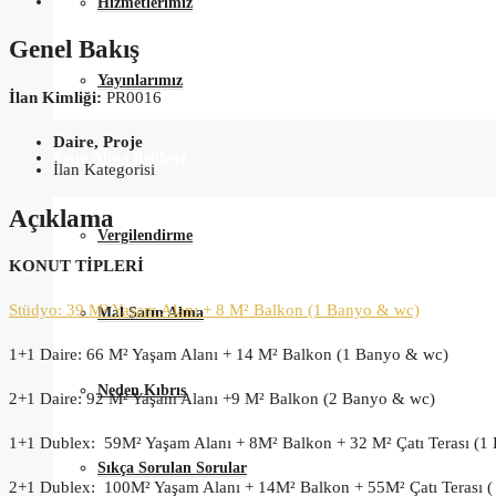
Hizmetlerimiz
Genel Bakış
Yayınlarımız
İlan Kimliği:
PR0016
Daire, Proje
Satın Alma Rehberi
İlan Kategorisi
Açıklama
Vergilendirme
KONUT TİPLERİ
Stüdyo: 39 M² Yaşam Alanı + 8 M² Balkon (1 Banyo & wc)
Mal Satın Alma
1+1 Daire: 66 M² Yaşam Alanı + 14 M² Balkon (1 Banyo & wc)
Neden Kıbrıs
2+1 Daire: 92 M² Yaşam Alanı +9 M² Balkon (2 Banyo & wc)
1+1 Dublex: 59M² Yaşam Alanı + 8M² Balkon + 32 M² Çatı Terası (1
Sıkça Sorulan Sorular
2+1 Dublex: 100M² Yaşam Alanı + 14M² Balkon + 55M² Çatı Terası 