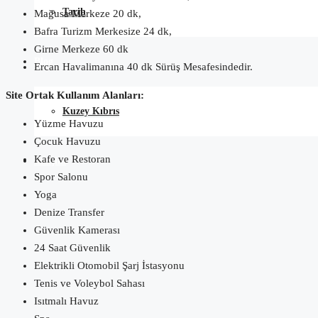
Tarih
Mağusa Merkeze 20 dk,
Bafra Turizm Merkesize 24 dk,
Girne Merkeze 60 dk
Blog
Ercan Havalimanına 40 dk Sürüş Mesafesindedir.
Site Ortak Kullanım Alanları:
Kuzey Kıbrıs
Yüzme Havuzu
Çocuk Havuzu
Kafe ve Restoran
İletişim
Spor Salonu
Yoga
Denize Transfer
Güvenlik Kamerası
24 Saat Güvenlik
Elektrikli Otomobil Şarj İstasyonu
Tenis ve Voleybol Sahası
Isıtmalı Havuz