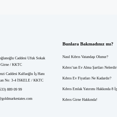
Bunlara Bakmadınız mı?
Nasıl Kıbrıs Vatandaşı Olunur?
oğlanoğlu Caddesi Ufuk Sokak
 Girne / KKTC
Kıbrıs’tan Ev Alma Şartları Nelerdir
nzi Caddesi Kalfaoğlu İş Hanı
Kıbrıs Ev Fiyatları
Ne Kadardır?
an No: 3-4 İSKELE / KKTC
Kıbrıs Emlak
Yatırımı Hakkında 8 İ
533) 889 09 99
@goldmarkestates.com
Kıbrıs Girne
Hakkında!