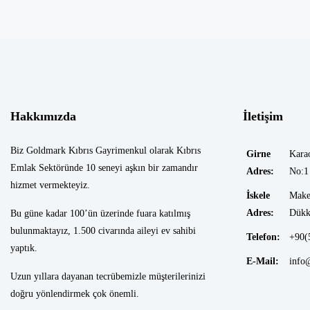
Hakkımızda
İletişim
Biz Goldmark Kıbrıs Gayrimenkul olarak Kıbrıs
Girne
Kara
Emlak Sektöründe 10 seneyi aşkın bir zamandır
Adres:
No:1
hizmet vermekteyiz.
İskele
Make
Adres:
Dükk
Bu güne kadar 100’ün üzerinde fuara katılmış
bulunmaktayız, 1.500 civarında aileyi ev sahibi
Telefon:
+90(
yaptık.
E-Mail:
info
Uzun yıllara dayanan tecrübemizle müşterilerinizi
doğru yönlendirmek çok önemli.