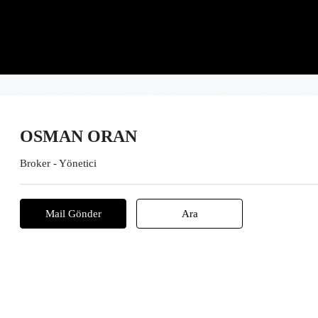
Kıbrıs Satılık Ev
Günlük Kiralık
Hakkımızda
Sa
OSMAN ORAN
Broker - Yönetici
Mail Gönder
Ara