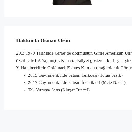
Hakkında Osman Oran
29.3.1979 Tarihinde Girne’de dogmuştur. Girne Amerikan Üniver
üzerine MBA Yapmıştır. Kıbrısta Faliyet gösteren bir inşaat şirk
Yıldan beridirde Goldmark Estates Kurucu ortağı olarak Göre
2015 Gayrımenkulde Satısın Turkcesi (Tolga Sasık)
2017 Gayrımenkulde Satışın İncelikleri (Mete Nacar)
Tek Vuruşta Satış (Kürşat Tuncel)