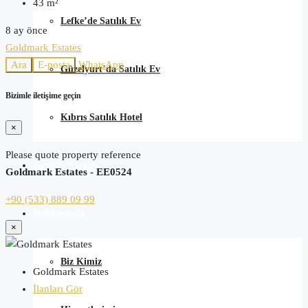
43
m²
Lefke’de Satılık Ev
8 ay önce
Goldmark Estates
Ara
E-posta
WhatsApp
Güzelyurt’da Satılık Ev
Bizimle iletişime geçin
Kıbrıs Satılık Hotel
×
Please quote property reference
Günlük Kiralık
Goldmark Estates - EE0524
+90 (533) 889 09 99
Hakkımızda
×
Biz Kimiz
Goldmark Estates
İlanları Gör