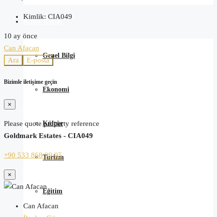
Kimlik:
CIA049
Kuzey Kıbrıs
10 ay önce
Can Afacan
Genel Bilgi
Ara
E-posta
Bizimle iletişime geçin
Ekonomi
×
Kültür
Please quote property reference
Goldmark Estates - CIA049
+90 533 868 99 95
Turizm
×
Eğitim
Can Afacan