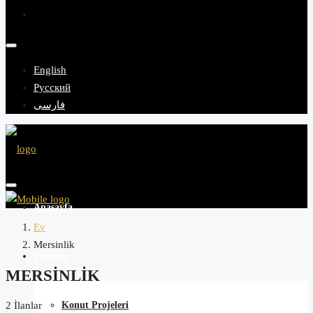
English
Русский
فارسی
Anasayfa
Ev
Mersinlik
Projeler
MERSINLIK
Konut Projeleri
2 İlanlar