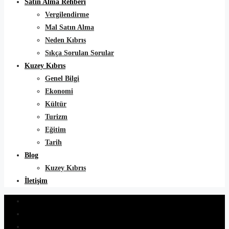
Satın Alma Rehberi
Vergilendirme
Mal Satın Alma
Neden Kıbrıs
Sıkça Sorulan Sorular
Kuzey Kıbrıs
Genel Bilgi
Ekonomi
Kültür
Turizm
Eğitim
Tarih
Blog
Kuzey Kıbrıs
İletişim