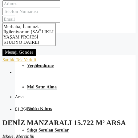
Hizmetlerimiz
Yayınlarımız
Satın Alma Rehberi
Mesajı Gönder
Satılık
Tek Yetkili
Vergilendirme
Mal Satın Alma
Arsa
Neden Kıbrıs
£1,260,000
DENIZ MANZARALI 15.722 M² ARSA
Sıkça Sorulan Sorular
İskele, Mersinlik