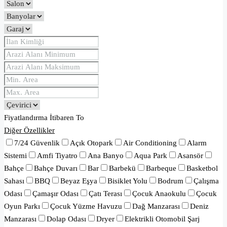
Fiyatlandırma
İtibaren
To
Diğer Özellikler
7/24 Güvenlik
Açık Otopark
Air Conditioning
Alarm
Sistemi
Amfi Tiyatro
Ana Banyo
Aqua Park
Asansör
Bahçe
Bahçe Duvarı
Bar
Barbekü
Barbeque
Basketbol
Sahası
BBQ
Beyaz Eşya
Bisiklet Yolu
Bodrum
Çalışma
Odası
Çamaşır Odası
Çatı Terası
Çocuk Anaokulu
Çocuk
Oyun Parkı
Çocuk Yüzme Havuzu
Dağ Manzarası
Deniz
Manzarası
Dolap Odası
Dryer
Elektrikli Otomobil Şarj