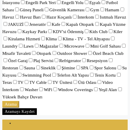
İstasyonu
Engelli Park Yeri
Engelli Yolu
Eşyalı
Futbol
Sahası
Güneş Paneli
Güvenlik Kamerası
Gym
Hamam
Havuz
Havuz Barı
Hazır Koçanlı
İnterkom
Isıtmalı Havuz
JAKUZİ
Jeneratör
Kafe
Kapalı Otopark
Kapalı Yüzme
Havuzu
Kaykay Parkı
KDV'si Ödenmiş
Kids Club
Kiler
Kiralama Hizmeti
Klima
Klima - TV - Tel Altyapısı
Laundry
Lawn
Mağazalar
Microwave
Mini Golf Sahası
Misafir Tuvaleti
Otopark
Outdoor Shower
Özel Beach Club
Özel Garaj
Plaj Servisi
Refrigerator
Resepsiyon
Restoran
Sauna
Sineklik
Şömine
SPA
Spor Salonu
Su
Kuyusu
Swimming Pool
Telefon Alt Yapısı
Tenis Kortu
Teras
TV
TV Cable
TV Ünitesi
Ütü Odası
Video
İnterkom
Washer
WiFi
Window Coverings
Yeşil Alan
Yüksek Bahçe Duvarı
Arama
Aramayı Kaydet
Oturum aç