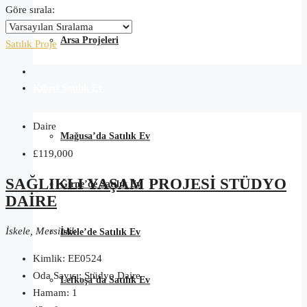
Göre sırala:
Arsa Projeleri
Satılık
Proje
Kıbrıs Satılık Ev
Daire
Mağusa’da Satılık Ev
£119,000
SAĞLIKLI YAŞAM PROJESİ STÜDYO
Girne’de Satılık Ev
DAİRE
İskele, Mersinlik
İskele’de Satılık Ev
Kimlik:
EE0524
Oda Sayısı:
Stüdyo Daire
Lefkoşa’da Satılık Ev
Hamam:
1