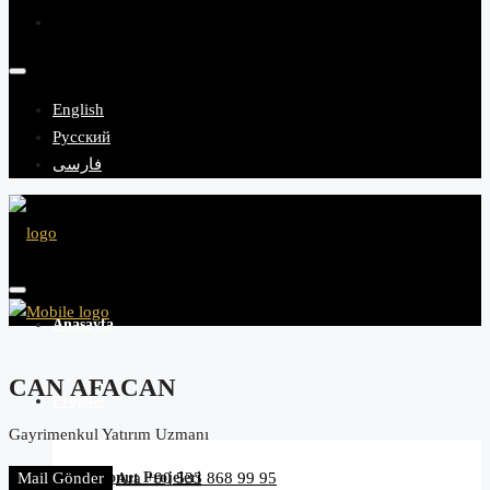
English
Русский
فارسی
Anasayfa
CAN AFACAN
Projeler
Gayrimenkul Yatırım Uzmanı
Konut Projeleri
Mail Gönder
Ara
+90 533 868 99 95