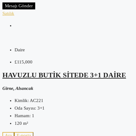
Mesajı Gönder
Satılık
Daire
£115,000
HAVUZLU BUTIK SITEDE 3+1 DAIRE
Girne, Alsancak
Kimlik:
AC221
Oda Sayısı:
3+1
Hamam:
1
120
m²
Ara
E-posta