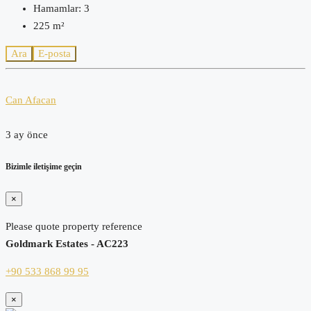
Hamamlar:
3
225
m²
Ara
E-posta
Can Afacan
3 ay önce
Bizimle iletişime geçin
×
Please quote property reference
Goldmark Estates - AC223
+90 533 868 99 95
×