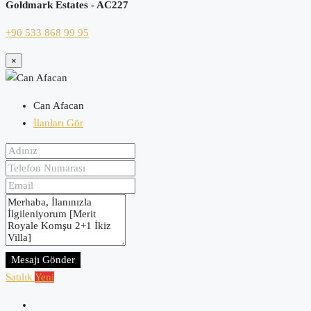
Goldmark Estates - AC227
+90 533 868 99 95
×
Can Afacan
İlanları Gör
Mesajı Gönder
Satılık
Yeni