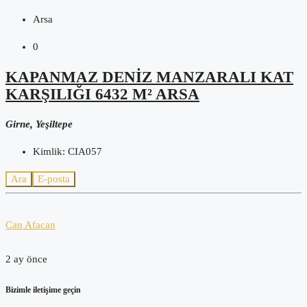
Arsa
0
KAPANMAZ DENIZ MANZARALI KAT
KARŞILIĞI 6432 M² ARSA
Girne, Yeşiltepe
Kimlik:
CIA057
Ara
E-posta
Can Afacan
2 ay önce
Bizimle iletişime geçin