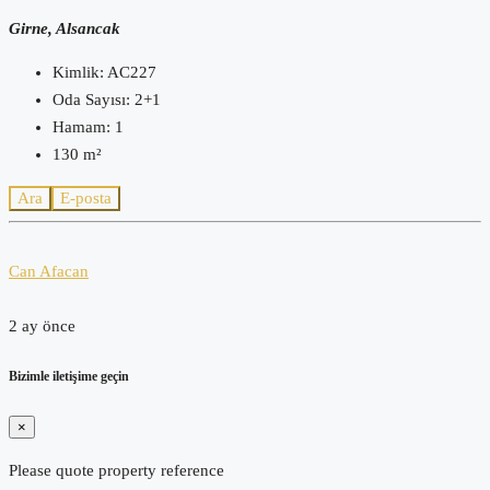
Girne, Alsancak
Kimlik:
AC227
Oda Sayısı:
2+1
Hamam:
1
130
m²
Ara
E-posta
Can Afacan
2 ay önce
Bizimle iletişime geçin
×
Please quote property reference