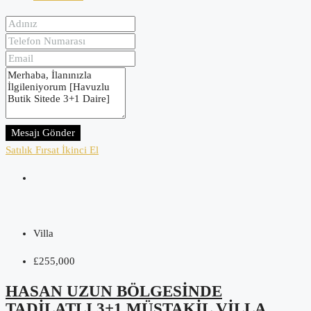
Mesajı Gönder
Satılık
Fırsat
İkinci El
Villa
£255,000
HASAN UZUN BÖLGESINDE
TADILATLI 3+1 MÜSTAKIL VILLA