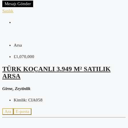
Mesajı Gönder
Satılık
Arsa
£1,070,000
TÜRK KOÇANLI 3.949 M² SATILIK
ARSA
Girne, Zeytinlik
Kimlik:
CIA058
Ara
E-posta