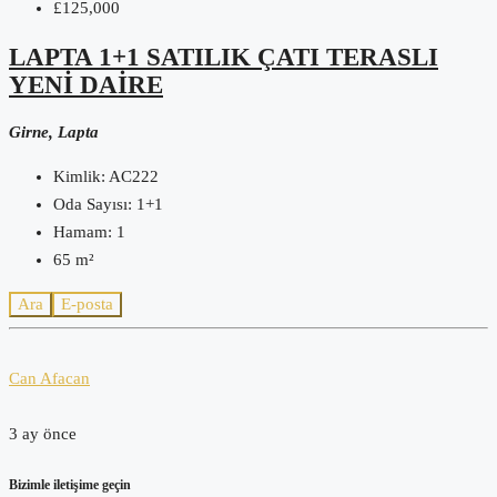
£125,000
LAPTA 1+1 SATILIK ÇATI TERASLI
YENI DAIRE
Girne, Lapta
Kimlik:
AC222
Oda Sayısı:
1+1
Hamam:
1
65
m²
Ara
E-posta
Can Afacan
3 ay önce
Bizimle iletişime geçin