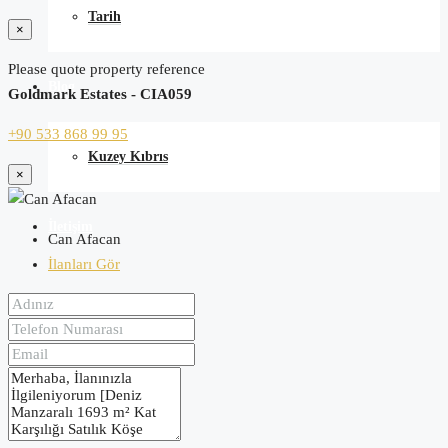
Tarih
×
Please quote property reference
Blog
Goldmark Estates - CIA059
+90 533 868 99 95
Kuzey Kıbrıs
×
İletişim
Can Afacan
İlanları Gör