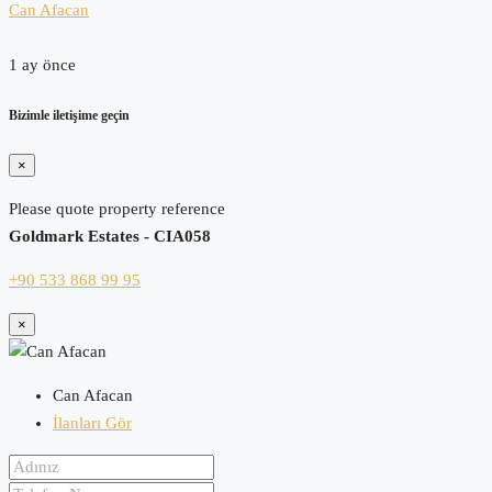
Can Afacan
1 ay önce
Bizimle iletişime geçin
×
Please quote property reference
Goldmark Estates - CIA058
+90 533 868 99 95
×
Can Afacan
İlanları Gör