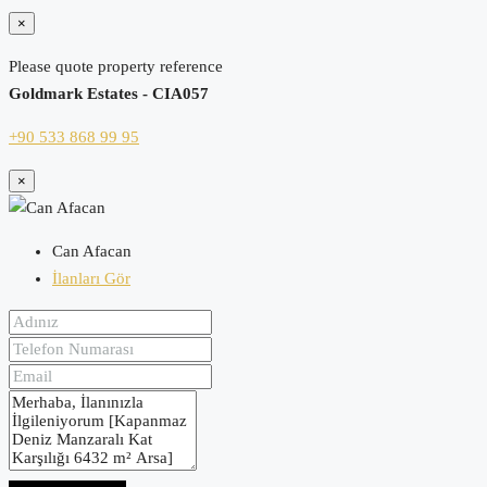
×
Please quote property reference
Goldmark Estates - CIA057
+90 533 868 99 95
×
Can Afacan
İlanları Gör