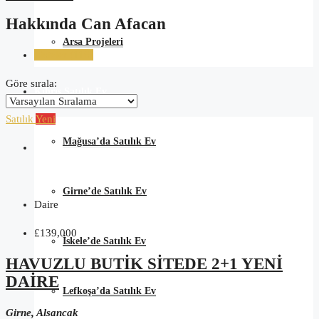
Hakkında Can Afacan
Arsa Projeleri
Listeler (116)
Göre sırala:
Kıbrıs Satılık Ev
Satılık
Yeni
Mağusa’da Satılık Ev
Girne’de Satılık Ev
Daire
£139,000
İskele’de Satılık Ev
HAVUZLU BUTIK SITEDE 2+1 YENI
DAIRE
Lefkoşa’da Satılık Ev
Girne, Alsancak