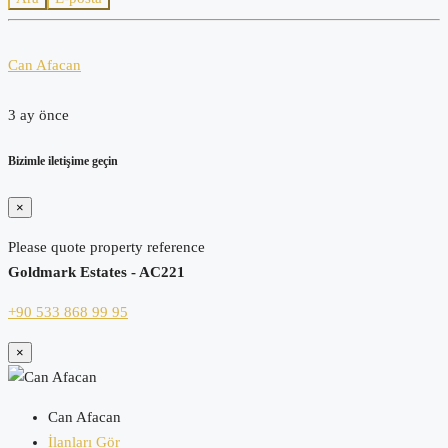
Can Afacan
3 ay önce
Bizimle iletişime geçin
×
Please quote property reference
Goldmark Estates - AC221
+90 533 868 99 95
×
Can Afacan
İlanları Gör