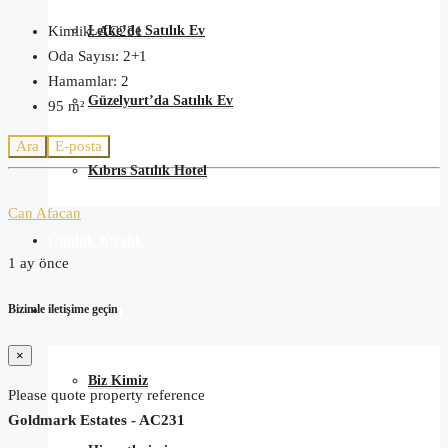
Lefke’de Satılık Ev
Kimlik:
AC231
Oda Sayısı:
2+1
Hamamlar:
2
Güzelyurt’da Satılık Ev
95
m²
Ara
E-posta
Kıbrıs Satılık Hotel
Can Afacan
Günlük Kiralık
1 ay önce
Bizimle iletişime geçin
Hakkımızda
×
Biz Kimiz
Please quote property reference
Goldmark Estates - AC231