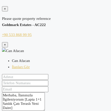
×
Please quote property reference
Goldmark Estates - AC222
+90 533 868 99 95
×
Can Afacan
İlanları Gör