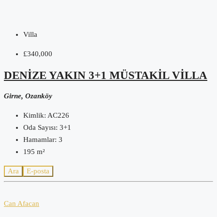
Villa
£340,000
DENIZE YAKIN 3+1 MÜSTAKIL VILLA
Girne, Ozanköy
Kimlik:
AC226
Oda Sayısı:
3+1
Hamamlar:
3
195
m²
Ara
E-posta
Can Afacan