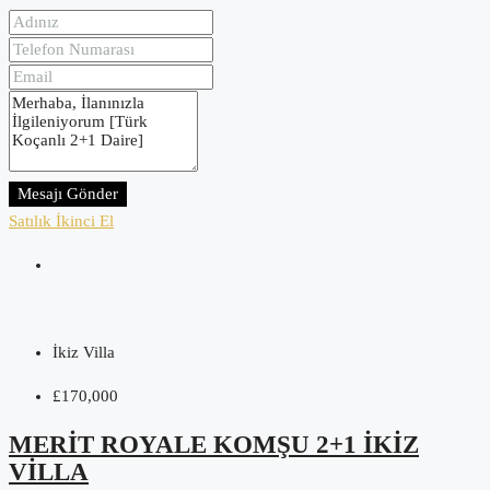
Mesajı Gönder
Satılık
İkinci El
İkiz Villa
£170,000
MERIT ROYALE KOMŞU 2+1 İKIZ
VILLA