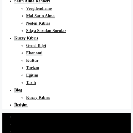
Satın Alma Rehberi
Vergilendirme
Mal Satın Alma
Neden Kıbrıs
Sıkça Sorulan Sorular
Kuzey Kıbrıs
Genel Bilgi
Ekonomi
Kültür
Turizm
Eğitim
Tarih
Blog
Kuzey Kıbrıs
İletişim