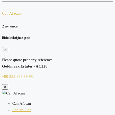
Can Afacan
2 ay önce
Bizimle iletişime geçin
×
Please quote property reference
Goldmark Estates - AC228
+90 533 868 99 95
×
Can Afacan
İlanları Gör