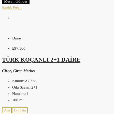
Mesajı Gönder
Satılık
Fırsat
Daire
£97,500
TÜRK KOÇANLI 2+1 DAIRE
Girne, Girne Merkez
Kimlik:
AC228
Oda Sayısı:
2+1
Hamam:
1
100
m²
Ara
E-posta