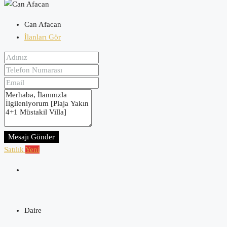
Can Afacan
İlanları Gör
Mesajı Gönder
Satılık
Yeni
Daire