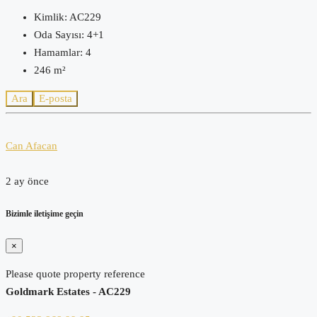
Kimlik:
AC229
Oda Sayısı:
4+1
Hamamlar:
4
246
m²
Ara
E-posta
Can Afacan
2 ay önce
Bizimle iletişime geçin
×
Please quote property reference
Goldmark Estates - AC229