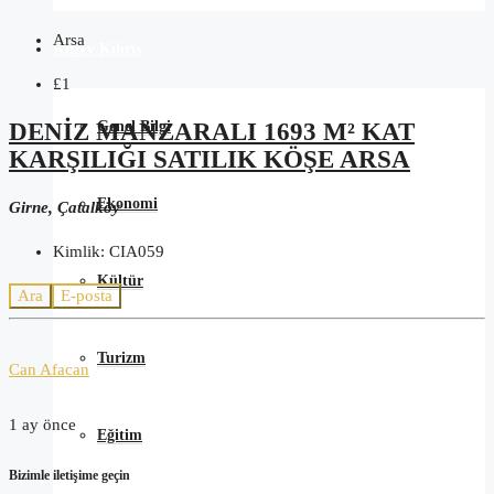
Arsa
Kuzey Kıbrıs
£1
Genel Bilgi
DENIZ MANZARALI 1693 M² KAT
KARŞILIĞI SATILIK KÖŞE ARSA
Ekonomi
Girne, Çatalköy
Kimlik:
CIA059
Kültür
Ara
E-posta
Turizm
Can Afacan
1 ay önce
Eğitim
Bizimle iletişime geçin