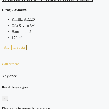
Girne, Alsancak
Kimlik:
AC220
Oda Sayısı:
3+1
Hamamlar:
2
170
m²
Ara
E-posta
Can Afacan
3 ay önce
Bizimle iletişime geçin
×
Please quote property reference