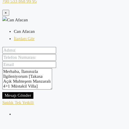
+90 533 868 99 95
×
Can Afacan
İlanları Gör
Mesajı Gönder
Satılık
Tek Yetkili