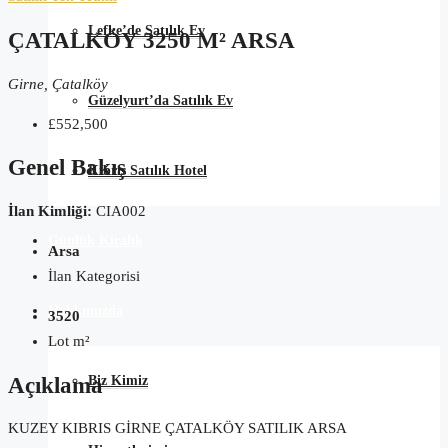
Lefke’de Satılık Ev
ÇATALKÖY 3250 M² ARSA
Girne, Çatalköy
Güzelyurt’da Satılık Ev
£552,500
Genel Bakış
Kıbrıs Satılık Hotel
İlan Kimliği:
CIA002
Günlük Kiralık
Arsa
İlan Kategorisi
Hakkımızda
3520
Lot m²
Açıklama
Biz Kimiz
KUZEY KIBRIS GİRNE ÇATALKÖY SATILIK ARSA