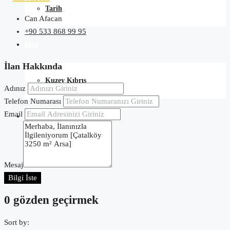
Tarih
Can Afacan
+90 533 868 99 95
Blog
İlan Hakkında
Kuzey Kıbrıs
Adınız
Telefon Numarası
Email
İletişim
Mesaj
Bilgi İste
0 gözden geçirmek
Sort by: