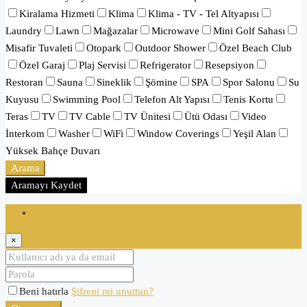
Kiralama Hizmeti
Klima
Klima - TV - Tel Altyapısı
Laundry
Lawn
Mağazalar
Microwave
Mini Golf Sahası
Misafir Tuvaleti
Otopark
Outdoor Shower
Özel Beach Club
Özel Garaj
Plaj Servisi
Refrigerator
Resepsiyon
Restoran
Sauna
Sineklik
Şömine
SPA
Spor Salonu
Su
Kuyusu
Swimming Pool
Telefon Alt Yapısı
Tenis Kortu
Teras
TV
TV Cable
TV Ünitesi
Ütü Odası
Video
İnterkom
Washer
WiFi
Window Coverings
Yeşil Alan
Yüksek Bahçe Duvarı
Arama
Aramayı Kaydet
Oturum aç
×
Beni hatırla
Şifreni mi unuttun?