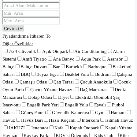
Fiyatlandırma
İtibaren
To
Diğer Özellikler
7/24 Güvenlik
Açık Otopark
Air Conditioning
Alarm
Sistemi
Amfi Tiyatro
Ana Banyo
Aqua Park
Asansör
Bahçe
Bahçe Duvarı
Bar
Barbekü
Barbeque
Basketbol
Sahası
BBQ
Beyaz Eşya
Bisiklet Yolu
Bodrum
Çalışma
Odası
Çamaşır Odası
Çatı Terası
Çocuk Anaokulu
Çocuk
Oyun Parkı
Çocuk Yüzme Havuzu
Dağ Manzarası
Deniz
Manzarası
Dolap Odası
Dryer
Elektrikli Otomobil Şarj
İstasyonu
Engelli Park Yeri
Engelli Yolu
Eşyalı
Futbol
Sahası
Güneş Paneli
Güvenlik Kamerası
Gym
Hamam
Havuz
Havuz Barı
Hazır Koçanlı
İnterkom
Isıtmalı Havuz
JAKUZİ
Jeneratör
Kafe
Kapalı Otopark
Kapalı Yüzme
Havuzu
Kaykay Parkı
KDV'si Ödenmiş
Kids Club
Kiler