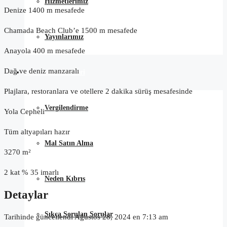
Hizmetlerimiz
Denize 1400 m mesafede
Chamada Beach Club’e 1500 m mesafede
Yayınlarımız
Anayola 400 m mesafede
Dağ ve deniz manzaralı
Satın Alma Rehberi
Plajlara, restoranlara ve otellere 2 dakika sürüş mesafesinde
Vergilendirme
Yola Cepheli
Tüm altyapıları hazır
Mal Satın Alma
3270 m²
2 kat % 35 imarlı
Neden Kıbrıs
Detaylar
Sıkça Sorulan Sorular
Tarihinde güncellendi Ağustos 28, 2024 en 7:13 am