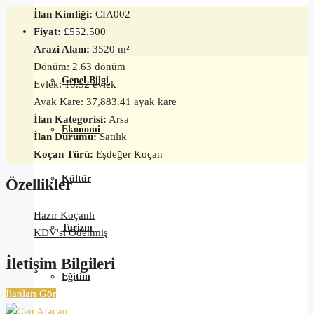
İlan Kimliği:
CIA002
Fiyat:
£552,500
Kuzey Kıbrıs
Arazi Alanı:
3520 m²
Dönüm: 2.63 dönüm
Genel Bilgi
Evlek: 10.52 evlek
Ayak Kare: 37,883.41 ayak kare
İlan Kategorisi:
Arsa
Ekonomi
İlan Durumu:
Satılık
Koçan Türü:
Eşdeğer Koçan
Kültür
Özellikler
Hazır Koçanlı
Turizm
KDV'si Ödenmiş
İletişim Bilgileri
Eğitim
İlanları Gör