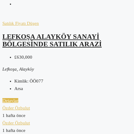
Satılık
Fiyatı Düşen
LEFKOŞA ALAYKÖY SANAYI
BÖLGESINDE SATILIK ARAZI
£630,000
Lefkoşa, Alayköy
Kimlik:
ÖÖ077
Arsa
Detaylar
Özder Özbulut
1 hafta önce
Özder Özbulut
1 hafta önce