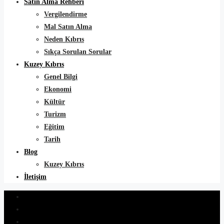
Satın Alma Rehberi
Vergilendirme
Mal Satın Alma
Neden Kıbrıs
Sıkça Sorulan Sorular
Kuzey Kıbrıs
Genel Bilgi
Ekonomi
Kültür
Turizm
Eğitim
Tarih
Blog
Kuzey Kıbrıs
İletişim