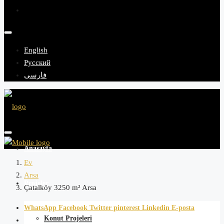
English
Русский
فارسی
Anasayfa
Ev
Arsa
Projeler
Çatalköy 3250 m² Arsa
WhatsApp
Facebook
Twitter
pinterest
Linkedin
E-posta
Konut Projeleri