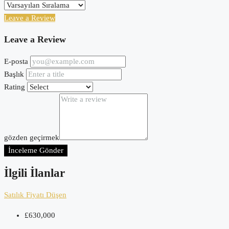
Leave a Review
Leave a Review
E-posta
Başlık
Rating
gözden geçirmek
İnceleme Gönder
İlgili İlanlar
Satılık
Fiyatı Düşen
£630,000