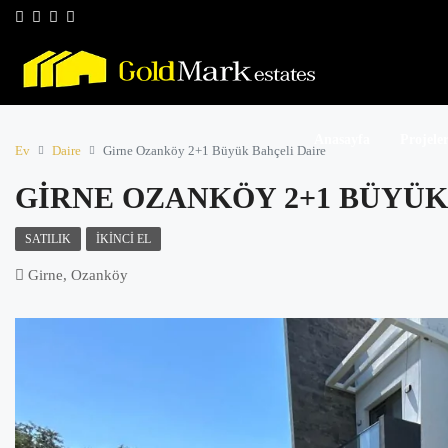
Anasayfa
Projele
Ev
Daire
Girne Ozanköy 2+1 Büyük Bahçeli Daire
GIRNE OZANKÖY 2+1 BÜYÜK
SATILIK
İKINCI EL
Girne, Ozanköy