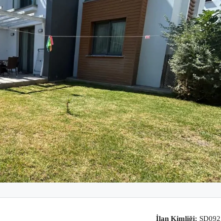
İlan Kimliği:
SD092