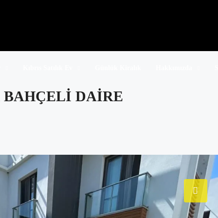
r
Kıbrıs Satılık Ev
Günlük Kiralık
Hakkımızda
S
 BAHÇELI DAIRE