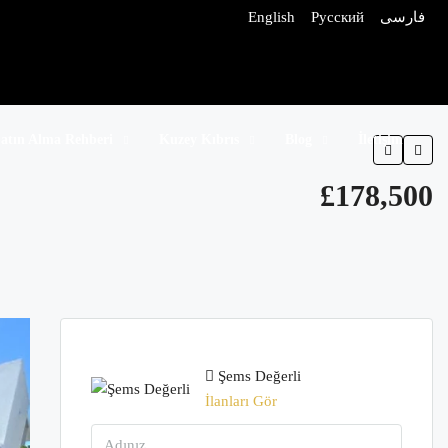
English
Русский
فارسی
atın Alma Rehberi
Kuzey Kıbrıs
Blog
İletişim
£178,500
Şems Değerli
İlanları Gör