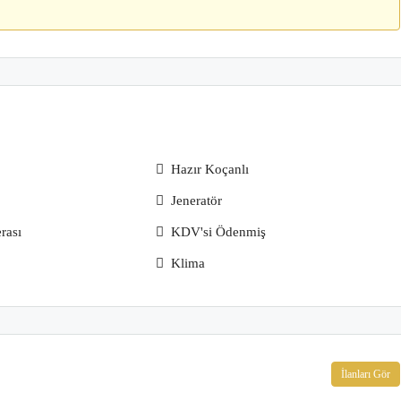
Hazır Koçanlı
Jeneratör
rası
KDV'si Ödenmiş
Klima
İlanları Gör