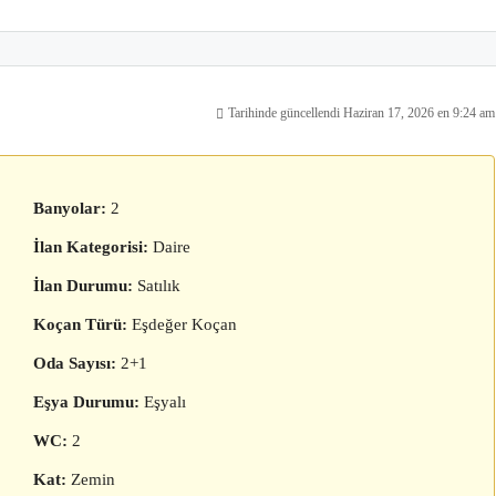
Tarihinde güncellendi Haziran 17, 2026 en 9:24 am
Banyolar:
2
İlan Kategorisi:
Daire
İlan Durumu:
Satılık
Koçan Türü:
Eşdeğer Koçan
Oda Sayısı:
2+1
Eşya Durumu:
Eşyalı
WC:
2
Kat:
Zemin