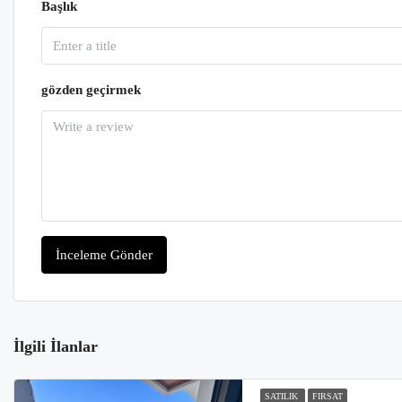
Başlık
gözden geçirmek
İnceleme Gönder
İlgili İlanlar
SATILIK
FIRSAT