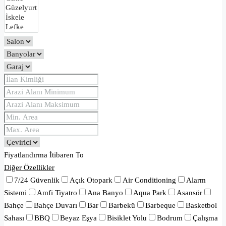
Fiyatlandırma
İtibaren
To
Diğer Özellikler
7/24 Güvenlik
Açık Otopark
Air Conditioning
Alarm
Sistemi
Amfi Tiyatro
Ana Banyo
Aqua Park
Asansör
Bahçe
Bahçe Duvarı
Bar
Barbekü
Barbeque
Basketbol
Sahası
BBQ
Beyaz Eşya
Bisiklet Yolu
Bodrum
Çalışma