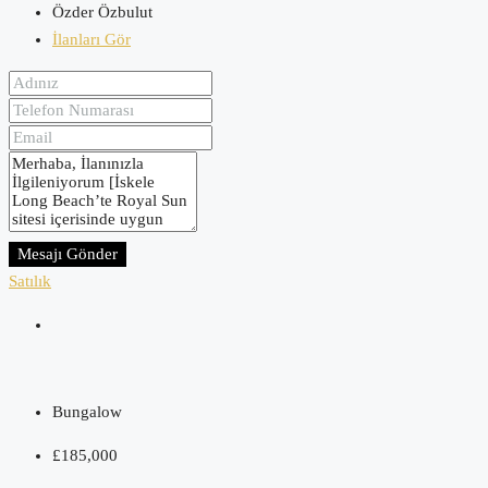
Özder Özbulut
İlanları Gör
Mesajı Gönder
Satılık
Bungalow
£185,000