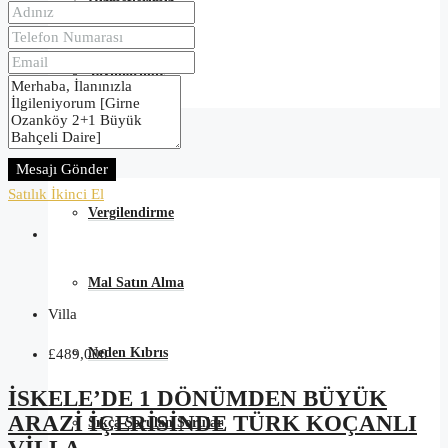
Hizmetlerimiz
Yayınlarımız
Satın Alma Rehberi
Mesajı Gönder
Satılık
İkinci El
Vergilendirme
Mal Satın Alma
Villa
Neden Kıbrıs
£489,000
İSKELE’DE 1 DÖNÜMDEN BÜYÜK
ARAZI IÇERISINDE TÜRK KOÇANLI
Sıkça Sorulan Sorular