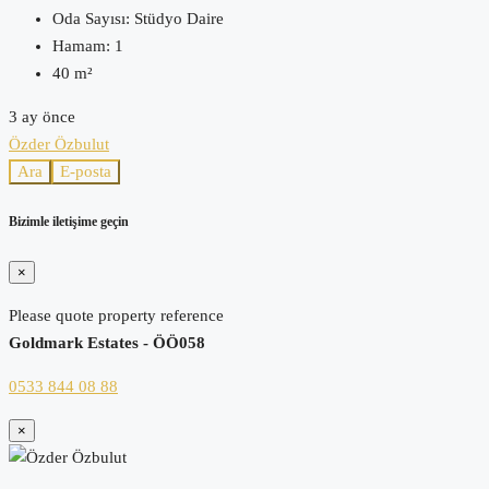
Oda Sayısı:
Stüdyo Daire
Hamam:
1
40
m²
3 ay önce
Özder Özbulut
Ara
E-posta
Bizimle iletişime geçin
×
Please quote property reference
Goldmark Estates - ÖÖ058
0533 844 08 88
×