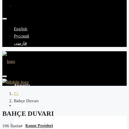
English
Русский
فارسی
Anasayfa
Ev
Bahçe Duvarı
Projeler
BAHÇE DUVARI
Konut Projeleri
106 İlanlar