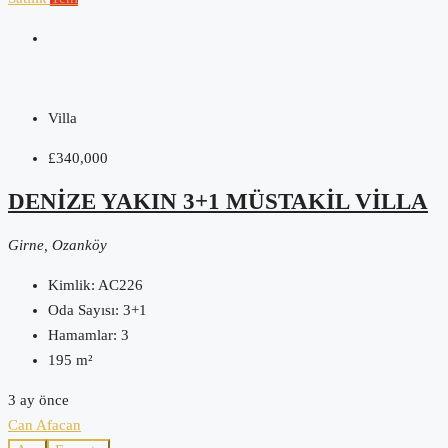
Villa
£340,000
DENIZE YAKIN 3+1 MÜSTAKIL VILLA
Girne, Ozanköy
Kimlik:
AC226
Oda Sayısı:
3+1
Hamamlar:
3
195
m²
3 ay önce
Can Afacan