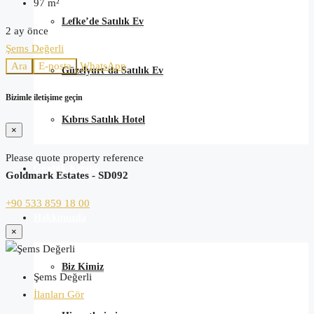
97
m²
Lefke’de Satılık Ev
2 ay önce
Şems Değerli
Ara
E-posta
WhatsApp
Güzelyurt’da Satılık Ev
Bizimle iletişime geçin
Kıbrıs Satılık Hotel
×
Please quote property reference
Günlük Kiralık
Goldmark Estates - SD092
+90 533 859 18 00
Hakkımızda
×
Biz Kimiz
Şems Değerli
İlanları Gör