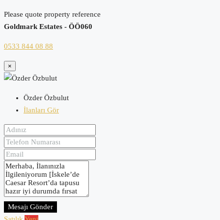
Please quote property reference
Goldmark Estates - ÖÖ060
0533 844 08 88
×
Özder Özbulut
İlanları Gör
Mesajı Gönder
Satılık
Yeni