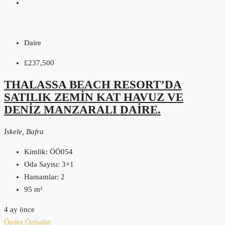
Daire
£237,500
THALASSA BEACH RESORT’DA
SATILIK ZEMIN KAT HAVUZ VE
DENIZ MANZARALI DAIRE.
İskele, Bafra
Kimlik:
ÖÖ054
Oda Sayısı:
3+1
Hamamlar:
2
95
m²
4 ay önce
Özder Özbulut