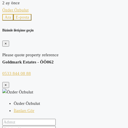
2 ay önce
Özder Özbulut
Ara
E-posta
Bizimle iletişime geçin
×
Please quote property reference
Goldmark Estates - ÖÖ062
0533 844 08 88
×
Özder Özbulut
İlanları Gör