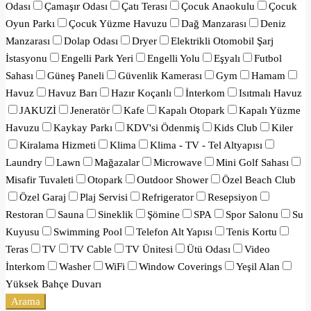
Odası
Çamaşır Odası
Çatı Terası
Çocuk Anaokulu
Çocuk
Oyun Parkı
Çocuk Yüzme Havuzu
Dağ Manzarası
Deniz
Manzarası
Dolap Odası
Dryer
Elektrikli Otomobil Şarj
İstasyonu
Engelli Park Yeri
Engelli Yolu
Eşyalı
Futbol
Sahası
Güneş Paneli
Güvenlik Kamerası
Gym
Hamam
Havuz
Havuz Barı
Hazır Koçanlı
İnterkom
Isıtmalı Havuz
JAKUZİ
Jeneratör
Kafe
Kapalı Otopark
Kapalı Yüzme
Havuzu
Kaykay Parkı
KDV'si Ödenmiş
Kids Club
Kiler
Kiralama Hizmeti
Klima
Klima - TV - Tel Altyapısı
Laundry
Lawn
Mağazalar
Microwave
Mini Golf Sahası
Misafir Tuvaleti
Otopark
Outdoor Shower
Özel Beach Club
Özel Garaj
Plaj Servisi
Refrigerator
Resepsiyon
Restoran
Sauna
Sineklik
Şömine
SPA
Spor Salonu
Su
Kuyusu
Swimming Pool
Telefon Alt Yapısı
Tenis Kortu
Teras
TV
TV Cable
TV Ünitesi
Ütü Odası
Video
İnterkom
Washer
WiFi
Window Coverings
Yeşil Alan
Yüksek Bahçe Duvarı
Arama