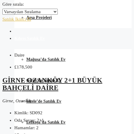
Göre sırala:
Arsa Projeleri
Satılık
İkinci El
Kıbrıs Satılık Ev
Daire
Mağusa’da Satılık Ev
£178,500
GIRNE OZANKÖY 2+1 BÜYÜK
Girne’de Satılık Ev
BAHÇELI DAIRE
Girne, Ozanköy
İskele’de Satılık Ev
Kimlik:
SD092
Oda Sayısı:
2+1
Lefkoşa’da Satılık Ev
Hamamlar:
2