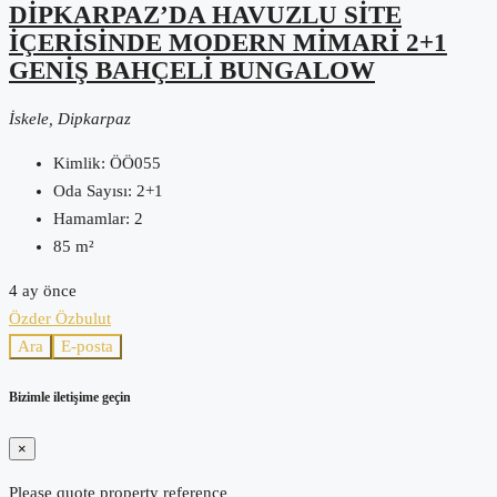
DIPKARPAZ’DA HAVUZLU SITE
IÇERISINDE MODERN MIMARI 2+1
GENIŞ BAHÇELI BUNGALOW
İskele, Dipkarpaz
Kimlik:
ÖÖ055
Oda Sayısı:
2+1
Hamamlar:
2
85
m²
4 ay önce
Özder Özbulut
Ara
E-posta
Bizimle iletişime geçin
×
Please quote property reference