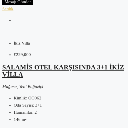
Mesajı Gönder
Satılık
İkiz Villa
£229,000
SALAMIS OTEL KARŞISINDA 3+1 IKIZ
VILLA
Mağusa, Yeni Boğaziçi
Kimlik:
ÖÖ062
Oda Sayısı:
3+1
Hamamlar:
2
146
m²