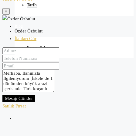
Tarih
×
Blog
Özder Özbulut
İlanları Gör
Kuzey Kıbrıs
İletişim
Mesajı Gönder
Satılık
Fırsat