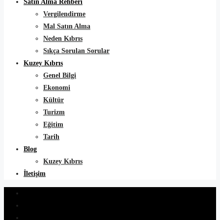
Satın Alma Rehberi
Vergilendirme
Mal Satın Alma
Neden Kıbrıs
Sıkça Sorulan Sorular
Kuzey Kıbrıs
Genel Bilgi
Ekonomi
Kültür
Turizm
Eğitim
Tarih
Blog
Kuzey Kıbrıs
İletişim