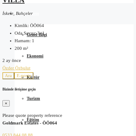
VILLA
İskele, Bahçeler
Kuzey Kıbrıs
Kimlik:
ÖÖ064
Oda Sayısı:
3+1
Genel Bilgi
Hamam:
1
200
m²
Ekonomi
2 ay önce
Özder Özbulut
Ara
E-posta
Kültür
Bizimle iletişime geçin
Turizm
×
Please quote property reference
Eğitim
Goldmark Estates - ÖÖ064
0533 844 08 88