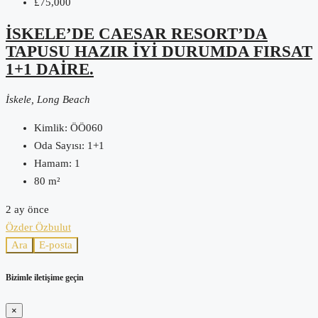
£75,000
İSKELE’DE CAESAR RESORT’DA
TAPUSU HAZIR IYI DURUMDA FIRSAT
1+1 DAIRE.
İskele, Long Beach
Kimlik:
ÖÖ060
Oda Sayısı:
1+1
Hamam:
1
80
m²
2 ay önce
Özder Özbulut
Ara
E-posta
Bizimle iletişime geçin
×