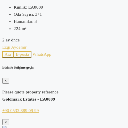
Kimlik:
EA0089
Oda Sayısı:
3+1
Hamamlar:
3
224
m²
2 ay önce
Ezgi Aydemir
Ara
E-posta
WhatsApp
Bizimle iletişime geçin
×
Please quote property reference
Goldmark Estates - EA0089
+90 0533 889 09 99
×