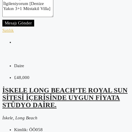
Mesajı Gönder
Satılık
Daire
£48,000
İSKELE LONG BEACH’TE ROYAL SUN
SITESI IÇERISINDE UYGUN FIYATA
STÜDYO DAIRE.
İskele, Long Beach
Kimlik:
ÖÖ058