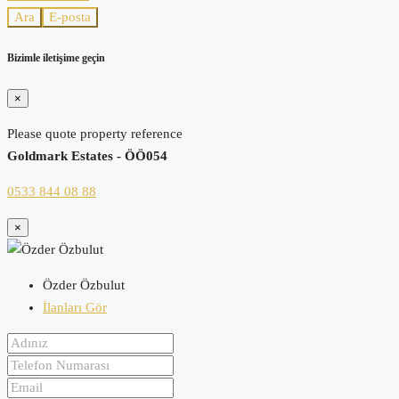
Ara
E-posta
Bizimle iletişime geçin
×
Please quote property reference
Goldmark Estates - ÖÖ054
0533 844 08 88
×
Özder Özbulut
İlanları Gör