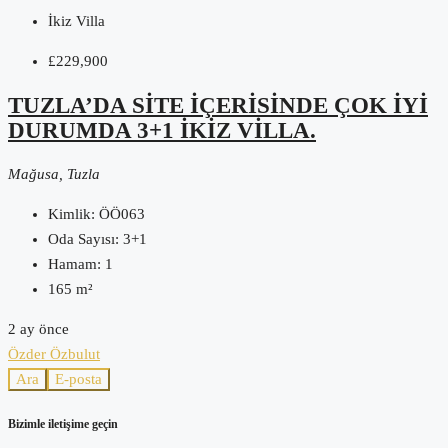
İkiz Villa
£229,900
TUZLA’DA SITE IÇERISINDE ÇOK IYI
DURUMDA 3+1 IKIZ VILLA.
Mağusa, Tuzla
Kimlik:
ÖÖ063
Oda Sayısı:
3+1
Hamam:
1
165
m²
2 ay önce
Özder Özbulut
Ara
E-posta
Bizimle iletişime geçin