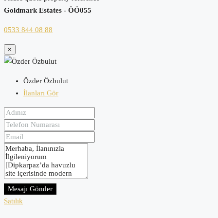
Goldmark Estates - ÖÖ055
0533 844 08 88
×
Özder Özbulut
İlanları Gör
Mesajı Gönder
Satılık