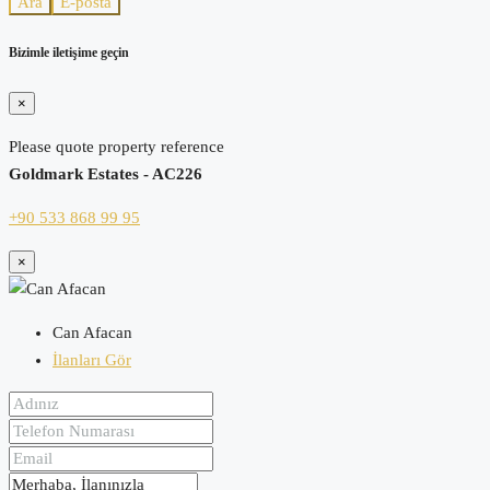
Ara
E-posta
Bizimle iletişime geçin
×
Please quote property reference
Goldmark Estates - AC226
+90 533 868 99 95
×
Can Afacan
İlanları Gör