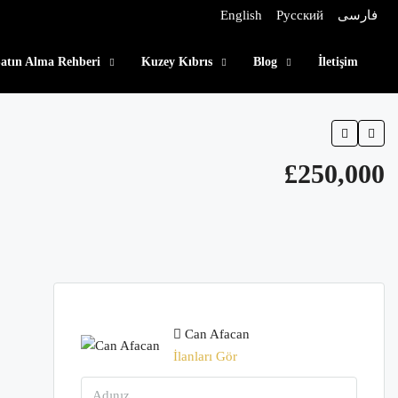
English
Русский
فارسی
atın Alma Rehberi
Kuzey Kıbrıs
Blog
İletişim
£250,000
Can Afacan
İlanları Gör