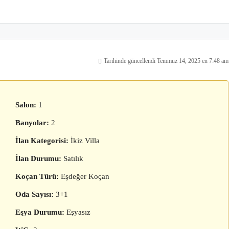
Tarihinde güncellendi Temmuz 14, 2025 en 7:48 am
Salon:
1
Banyolar:
2
İlan Kategorisi:
İkiz Villa
İlan Durumu:
Satılık
Koçan Türü:
Eşdeğer Koçan
Oda Sayısı:
3+1
Eşya Durumu:
Eşyasız