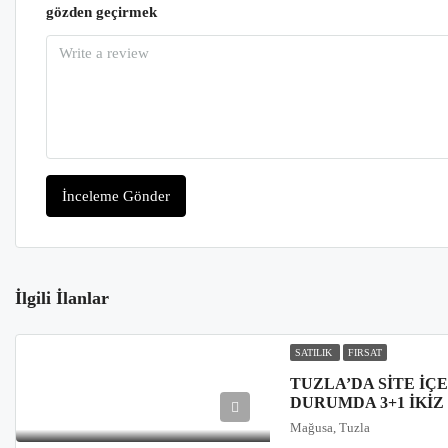
gözden geçirmek
İnceleme Gönder
İlgili İlanlar
SATILIK
FIRSAT
TUZLA’DA SITE IÇE
DURUMDA 3+1 IKIZ
Mağusa, Tuzla