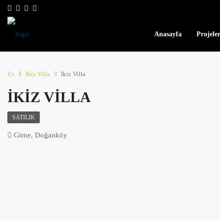
Anasayfa
Projele
Ev
İkiz Villa
İkiz Villa
İKIZ VILLA
SATILIK
Girne, Doğanköy