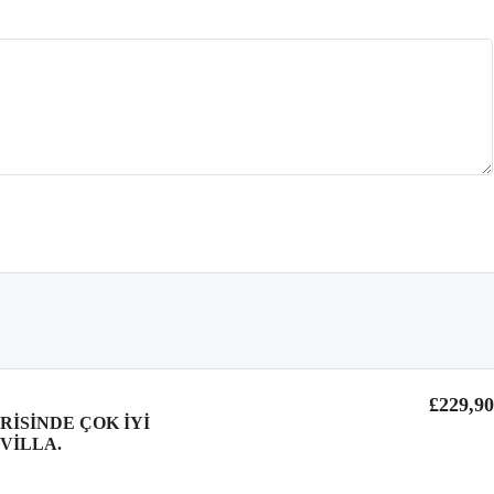
£229,9
RISINDE ÇOK IYI
 VILLA.