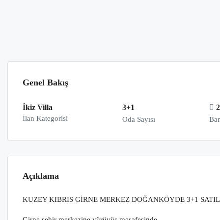
Genel Bakış
İkiz Villa
3+1
İlan Kategorisi
Oda Sayısı
Ban
Açıklama
KUZEY KIBRIS GİRNE MERKEZ DOĞANKÖYDE 3+1 SATILI
Girne şehir merkezine yürüyüş mesafesinde