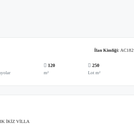
İlan Kimliği:
AC182
2
120
250
yolar
m²
Lot m²
K İKİZ VİLLA