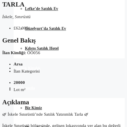
TARLA
Lefke’de Satılık Ev
İskele, Sınırüstü
£62,000
Güzelyurt’da Satılık Ev
Genel Bakış
Kıbrıs Satılık Hotel
İlan Kimliği:
ÖÖ056
Arsa
Günlük Kiralık
İlan Kategorisi
20000
Hakkımızda
Lot m²
Açıklama
Biz Kimiz
🌿 İskele Sınırüstü’nde Satılık Yatırımlık Tarla 🌿
İskele Sınırüstü bölgesinde, gelişen lokasyonda yer alan bu değerli