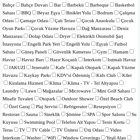
Bahçe
Bahçe Duvarı
Bar
Barbekü
Barbeque
Basketbol
Sahası
BBQ
Beyaz Eşya
Bisiklet Yolu
Bodrum
Çalışma
Odası
Çamaşır Odası
Çatı Terası
Çocuk Anaokulu
Çocuk
Oyun Parkı
Çocuk Yüzme Havuzu
Dağ Manzarası
Deniz
Manzarası
Dolap Odası
Dryer
Elektrikli Otomobil Şarj
İstasyonu
Engelli Park Yeri
Engelli Yolu
Eşyalı
Futbol
Sahası
Güneş Paneli
Güvenlik Kamerası
Gym
Hamam
Havuz
Havuz Barı
Hazır Koçanlı
İnterkom
Isıtmalı Havuz
JAKUZİ
Jeneratör
Kafe
Kapalı Otopark
Kapalı Yüzme
Havuzu
Kaykay Parkı
KDV'si Ödenmiş
Kids Club
Kiler
Kiralama Hizmeti
Klima
Klima - TV - Tel Altyapısı
Laundry
Lawn
Mağazalar
Microwave
Mini Golf Sahası
Misafir Tuvaleti
Otopark
Outdoor Shower
Özel Beach Club
Özel Garaj
Plaj Servisi
Refrigerator
Resepsiyon
Restoran
Sauna
Sineklik
Şömine
SPA
Spor Salonu
Su
Kuyusu
Swimming Pool
Telefon Alt Yapısı
Tenis Kortu
Teras
TV
TV Cable
TV Ünitesi
Ütü Odası
Video
İnterkom
Washer
WiFi
Window Coverings
Yeşil Alan