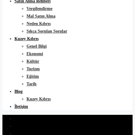
Satın Alma Rehberi
Vergilendirme
Mal Satın Alma
Neden Kıbrıs
Sıkça Sorulan Sorular
Kuzey Kıbrıs
Genel Bilgi
Ekonomi
Kültür
Turizm
Eğitim
Tarih
Blog
Kuzey Kıbrıs
İletişim