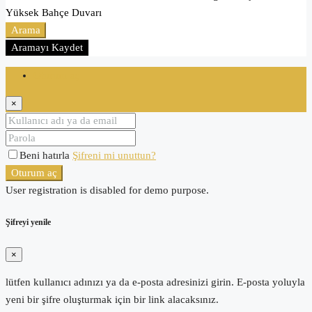
Yüksek Bahçe Duvarı
Arama
Aramayı Kaydet
Oturum aç
×
Beni hatırla
Şifreni mi unuttun?
Oturum aç
User registration is disabled for demo purpose.
Şifreyi yenile
×
lütfen kullanıcı adınızı ya da e-posta adresinizi girin. E-posta yoluyla
yeni bir şifre oluşturmak için bir link alacaksınız.