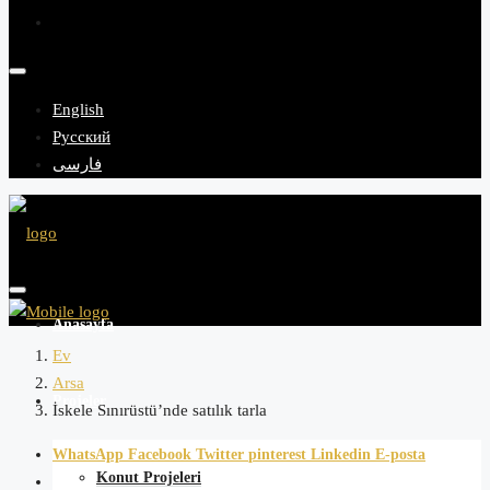
English
Русский
فارسی
Anasayfa
Ev
Arsa
Projeler
İskele Sınırüstü’nde satılık tarla
WhatsApp
Facebook
Twitter
pinterest
Linkedin
E-posta
Konut Projeleri