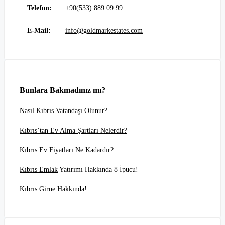
Telefon:
+90(533) 889 09 99
E-Mail:
info@goldmarkestates.com
Bunlara Bakmadınız mı?
Nasıl Kıbrıs Vatandaşı Olunur?
Kıbrıs’tan Ev Alma Şartları Nelerdir?
Kıbrıs Ev Fiyatları
Ne Kadardır?
Kıbrıs Emlak
Yatırımı Hakkında 8 İpucu!
Kıbrıs Girne
Hakkında!