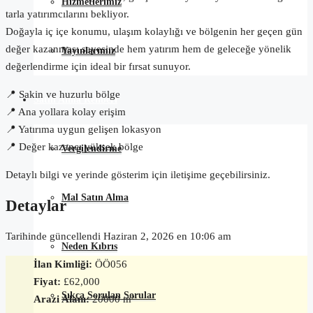
Hizmetlerimiz
tarla yatırımcılarını bekliyor.
Doğayla iç içe konumu, ulaşım kolaylığı ve bölgenin her geçen gün
değer kazanması sayesinde hem yatırım hem de geleceğe yönelik
Yayınlarımız
değerlendirme için ideal bir fırsat sunuyor.
📍 Sakin ve huzurlu bölge
Satın Alma Rehberi
📍 Ana yollara kolay erişim
📍 Yatırıma uygun gelişen lokasyon
📍 Değer kazancı yüksek bölge
Vergilendirme
Detaylı bilgi ve yerinde gösterim için iletişime geçebilirsiniz.
Mal Satın Alma
Detaylar
Tarihinde güncellendi Haziran 2, 2026 en 10:06 am
Neden Kıbrıs
İlan Kimliği:
ÖÖ056
Fiyat:
£62,000
Sıkça Sorulan Sorular
Arazi Alanı:
20000 m²