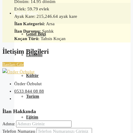
Dönüm: 14.95 dönüm
Evlek: 59.79 evlek
Kuzey Kıbrıs
Ayak Kare: 215,246.64 ayak kare
İlan Kategorisi:
Arsa
İlan Durumu:
Satılık
Genel Bilgi
Koçan Türü:
Tahsis Koçan
İletişim Bilgileri
Ekonomi
İlanları Gör
Kültür
Özder Özbulut
0533 844 08 88
Turizm
İlan Hakkında
Eğitim
Adınız
Telefon Numarası