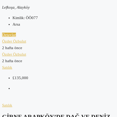
Lefkoşa, Alayköy
Kimlik:
ÖÖ077
Arsa
Detaylar
Özder Özbulut
2 hafta önce
Özder Özbulut
2 hafta önce
Satılık
£135,000
Satılık
GIRNE ARAPKÖY’DE DAĞ VE DENIZ