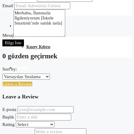
Tarih
Email
Blog
Mesaj
Bilgi İste
Kuzey Kıbrıs
0 gözden geçirmek
İletişim
Sort by:
Leave a Review
Leave a Review
E-posta
Başlık
Rating