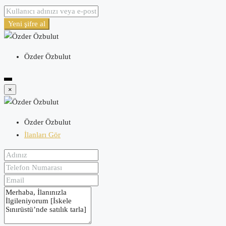
Yeni şifre al
Özder Özbulut
×
Özder Özbulut
İlanları Gör