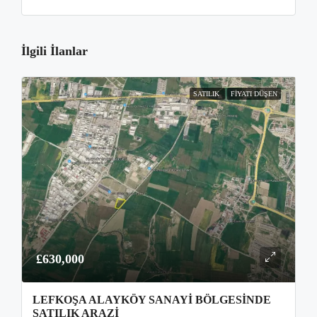
İlgili İlanlar
SATILIK
FIYATI DÜŞEN
£630,000
LEFKOŞA ALAYKÖY SANAYI BÖLGESINDE
SATILIK ARAZI