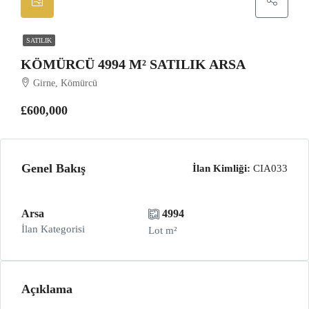
SATILIK
KÖMÜRCÜ 4994 M² SATILIK ARSA
Girne, Kömürcü
£600,000
Genel Bakış
İlan Kimliği:
CIA033
Arsa
4994
İlan Kategorisi
Lot m²
Açıklama