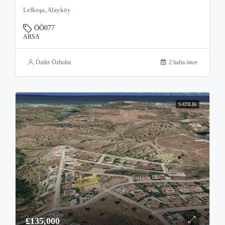
Lefkoşa, Alayköy
ÖÖ077
ARSA
Özder Özbulut
2 hafta önce
SATILIK
£135,000