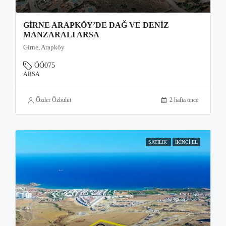
GIRNE ARAPKÖY’DE DAĞ VE DENIZ
MANZARALI ARSA
Girne, Arapköy
ÖÖ075
ARSA
Özder Özbulut
2 hafta önce
SATILIK
İKINCI EL