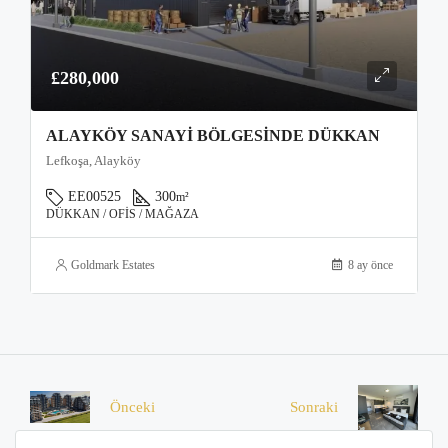
£280,000
ALAYKÖY SANAYI BÖLGESINDE DÜKKAN
Lefkoşa, Alayköy
EE00525
300
m²
DÜKKAN / OFIS / MAĞAZA
Goldmark Estates
8 ay önce
Önceki
Sonraki