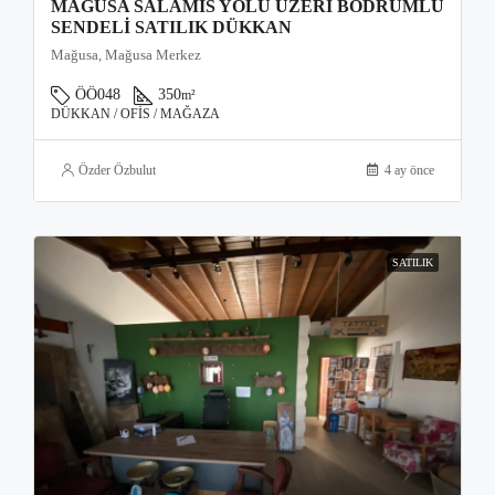
MAĞUSA SALAMIS YOLU ÜZERI BODRUMLU
SENDELI SATILIK DÜKKAN
Mağusa, Mağusa Merkez
ÖÖ048
350
m²
DÜKKAN / OFIS / MAĞAZA
Özder Özbulut
4 ay önce
SATILIK