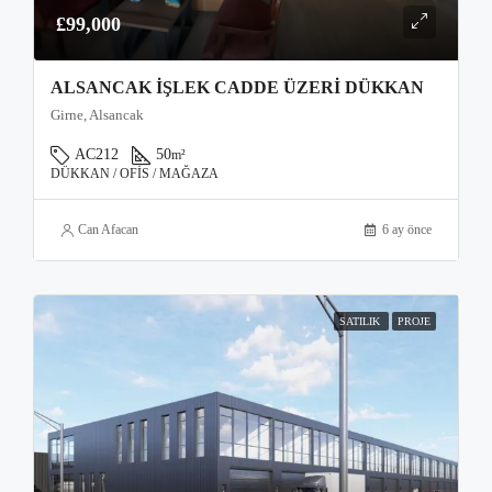
£99,000
ALSANCAK İŞLEK CADDE ÜZERI DÜKKAN
Girne, Alsancak
AC212
50
m²
DÜKKAN / OFIS / MAĞAZA
Can Afacan
6 ay önce
SATILIK
PROJE