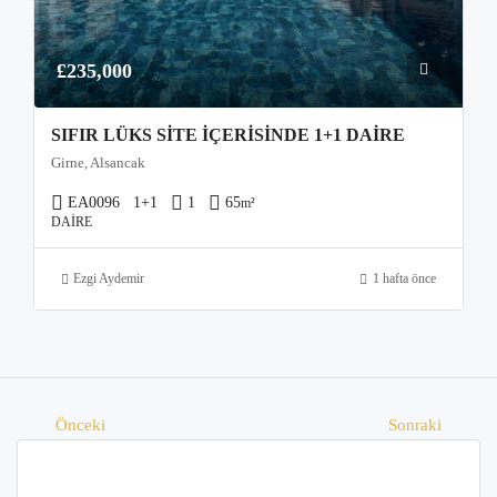
£235,000
SIFIR LÜKS SITE İÇERISINDE 1+1 DAIRE
Girne, Alsancak
EA0096
1+1
1
65
m²
DAIRE
Ezgi Aydemir
1 hafta önce
Önceki
Sonraki