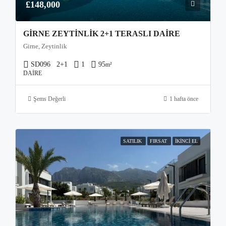
£148,000
GIRNE ZEYTINLIK 2+1 TERASLI DAIRE
Girne, Zeytinlik
SD096
2+1
1
95
m²
DAIRE
Şems Değerli
1 hafta önce
SATILIK
FIRSAT
İKINCI EL