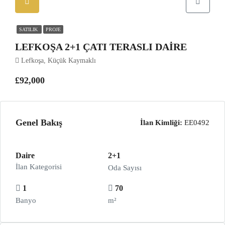
SATILIK
PROJE
LEFKOŞA 2+1 ÇATI TERASLI DAİRE
Lefkoşa, Küçük Kaymaklı
£92,000
Genel Bakış
İlan Kimliği:
EE0492
Daire
2+1
İlan Kategorisi
Oda Sayısı
1
70
Banyo
m²