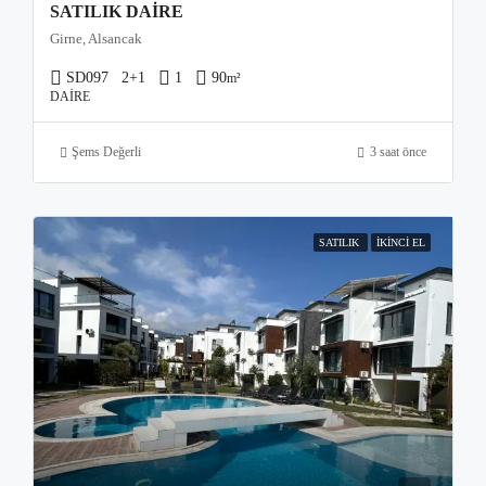
SATILIK DAIRE
Girne, Alsancak
SD097
2+1
1
90
m²
DAIRE
Şems Değerli
3 saat önce
SATILIK
İKINCI EL