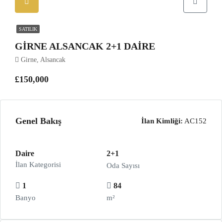
SATILIK
GİRNE ALSANCAK 2+1 DAİRE
Girne, Alsancak
£150,000
Genel Bakış
İlan Kimliği:
AC152
Daire
2+1
İlan Kategorisi
Oda Sayısı
1
84
Banyo
m²