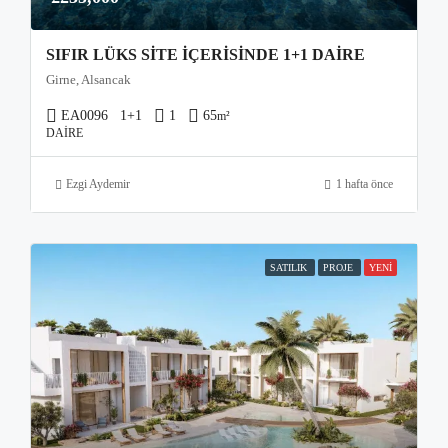
SIFIR LÜKS SITE İÇERISINDE 1+1 DAIRE
Girne, Alsancak
EA0096
1+1
1
65
m²
DAIRE
Ezgi Aydemir
1 hafta önce
SATILIK
PROJE
YENI