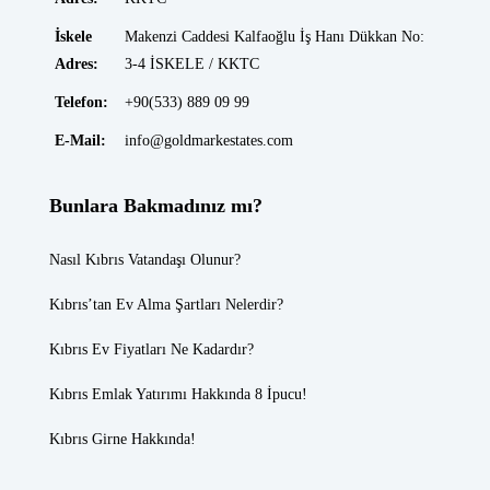
İskele
Makenzi Caddesi Kalfaoğlu İş Hanı Dükkan No:
Adres:
3-4 İSKELE / KKTC
Telefon:
+90(533) 889 09 99
E-Mail:
info@goldmarkestates.com
Bunlara Bakmadınız mı?
Nasıl Kıbrıs Vatandaşı Olunur?
Kıbrıs’tan Ev Alma Şartları Nelerdir?
Kıbrıs Ev Fiyatları
Ne Kadardır?
Kıbrıs Emlak
Yatırımı Hakkında 8 İpucu!
Kıbrıs Girne
Hakkında!