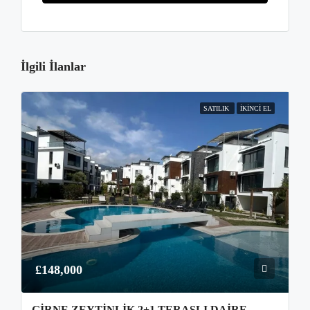
İlgili İlanlar
SATILIK
İKINCI EL
£148,000
GIRNE ZEYTINLIK 2+1 TERASLI DAIRE