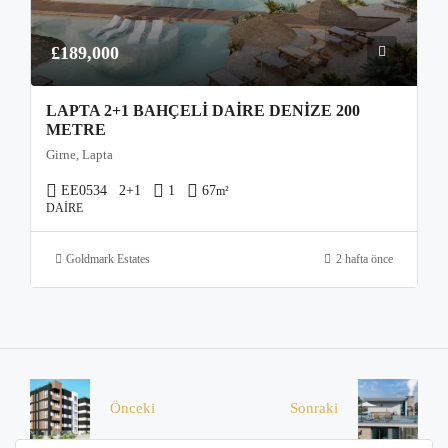
£189,000
LAPTA 2+1 BAHÇELI DAIRE DENIZE 200
METRE
Girne, Lapta
EE0534
2+1
1
67
m²
DAIRE
Goldmark Estates
2 hafta önce
Önceki
Sonraki