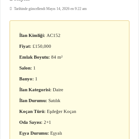
Tarihinde güncellendi Mayıs 14, 2026 en 9:22 am
İlan Kimliği:
AC152
Fiyat:
£150,000
Emlak Boyutu:
84 m²
Salon:
1
Banyo:
1
İlan Kategorisi:
Daire
İlan Durumu:
Satılık
Koçan Türü:
Eşdeğer Koçan
Oda Sayısı:
2+1
Eşya Durumu:
Eşyalı