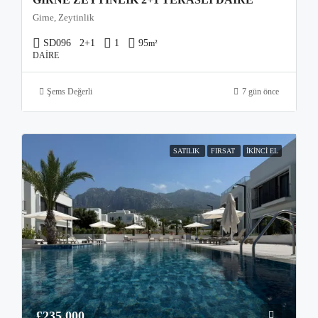
Girne, Zeytinlik
SD096
2+1
1
95
m²
DAIRE
Şems Değerli
7 gün önce
SATILIK
FIRSAT
İKINCI EL
£235,000