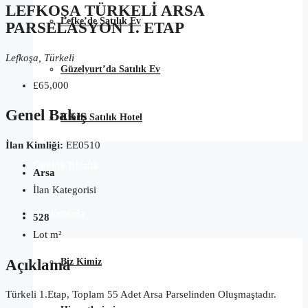
LEFKOŞA TÜRKELI ARSA
Lefke’de Satılık Ev
PARSELASYON 1. ETAP
Lefkoşa, Türkeli
Güzelyurt’da Satılık Ev
£65,000
Genel Bakış
Kıbrıs Satılık Hotel
İlan Kimliği:
EE0510
Günlük Kiralık
Arsa
İlan Kategorisi
Hakkımızda
528
Lot m²
Açıklama
Biz Kimiz
Türkeli 1.Etap, Toplam 55 Adet Arsa Parselinden Oluşmaştadır.