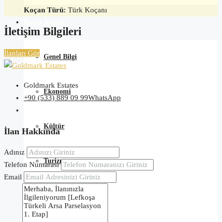
Koçan Türü:
Türk Koçanı
Kuzey Kıbrıs
İletişim Bilgileri
İlanları Gör
Genel Bilgi
Goldmark Estates
Ekonomi
+90 (533) 889 09 99
WhatsApp
Kültür
İlan Hakkında
Adınız
Turizm
Telefon Numarası
Email
Eğitim