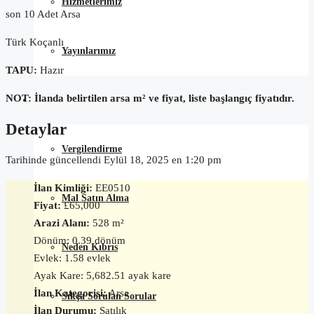
Hizmetlerimiz
son 10 Adet Arsa
Türk Koçanlı
Yayınlarımız
TAPU:
Hazır
NOT: İlanda belirtilen arsa m² ve fiyat, liste başlangıç fiyatıdır.
Satın Alma Rehberi
Detaylar
Vergilendirme
Tarihinde güncellendi Eylül 18, 2025 en 1:20 pm
İlan Kimliği:
EE0510
Mal Satın Alma
Fiyat:
£65,000
Arazi Alanı:
528 m²
Dönüm: 0.39 dönüm
Neden Kıbrıs
Evlek: 1.58 evlek
Ayak Kare: 5,682.51 ayak kare
İlan Kategorisi:
Arsa
Sıkça Sorulan Sorular
İlan Durumu:
Satılık