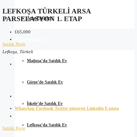
LEFKOŞA TÜRKELI ARSA
PARSELASYON 1. ETAP
Arsa Projeleri
£65,000
Kıbrıs Satılık Ev
Satılık
Proje
Lefkoşa, Türkeli
Mağusa’da Satılık Ev
Girne’de Satılık Ev
İskele’de Satılık Ev
WhatsApp
Facebook
Twitter
pinterest
Linkedin
E-posta
Lefkoşa’da Satılık Ev
Satılık
Proje