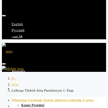
English
Русский
فارسی
Anasayfa
Ev
Arsa
Projeler
Lefkoşa Türkeli Arsa Parselasyon 1. Etap
WhatsApp
Facebook
Twitter
pinterest
Linkedin
E-posta
Konut Projeleri