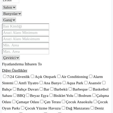
Fiyatlandırma
İtibaren
To
Diğer Özellikler
7/24 Güvenlik
Açık Otopark
Air Conditioning
Alarm
Sistemi
Amfi Tiyatro
Ana Banyo
Aqua Park
Asansör
Bahçe
Bahçe Duvarı
Bar
Barbekü
Barbeque
Basketbol
Sahası
BBQ
Beyaz Eşya
Bisiklet Yolu
Bodrum
Çalışma
Odası
Çamaşır Odası
Çatı Terası
Çocuk Anaokulu
Çocuk
Oyun Parkı
Çocuk Yüzme Havuzu
Dağ Manzarası
Deniz