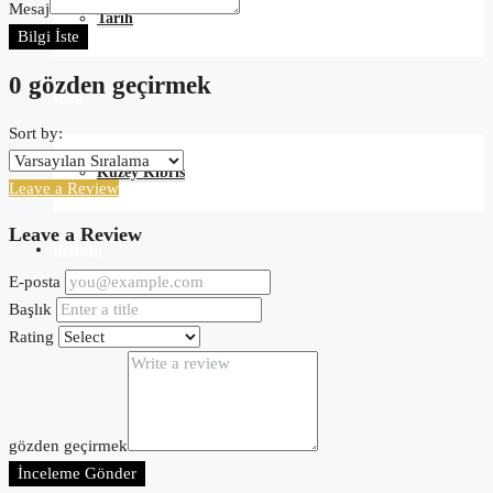
Mesaj
Tarih
Bilgi İste
0 gözden geçirmek
Blog
Sort by:
Kuzey Kıbrıs
Leave a Review
Leave a Review
İletişim
E-posta
Başlık
Rating
gözden geçirmek
İnceleme Gönder