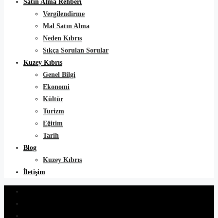
Satın Alma Rehberi
Vergilendirme
Mal Satın Alma
Neden Kıbrıs
Sıkça Sorulan Sorular
Kuzey Kıbrıs
Genel Bilgi
Ekonomi
Kültür
Turizm
Eğitim
Tarih
Blog
Kuzey Kıbrıs
İletişim