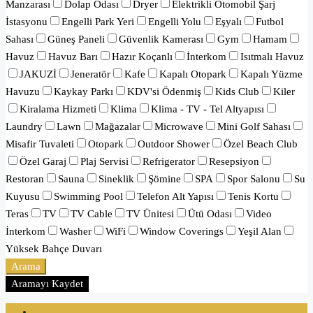
Manzarası
Dolap Odası
Dryer
Elektrikli Otomobil Şarj
İstasyonu
Engelli Park Yeri
Engelli Yolu
Eşyalı
Futbol
Sahası
Güneş Paneli
Güvenlik Kamerası
Gym
Hamam
Havuz
Havuz Barı
Hazır Koçanlı
İnterkom
Isıtmalı Havuz
JAKUZİ
Jeneratör
Kafe
Kapalı Otopark
Kapalı Yüzme
Havuzu
Kaykay Parkı
KDV'si Ödenmiş
Kids Club
Kiler
Kiralama Hizmeti
Klima
Klima - TV - Tel Altyapısı
Laundry
Lawn
Mağazalar
Microwave
Mini Golf Sahası
Misafir Tuvaleti
Otopark
Outdoor Shower
Özel Beach Club
Özel Garaj
Plaj Servisi
Refrigerator
Resepsiyon
Restoran
Sauna
Sineklik
Şömine
SPA
Spor Salonu
Su
Kuyusu
Swimming Pool
Telefon Alt Yapısı
Tenis Kortu
Teras
TV
TV Cable
TV Ünitesi
Ütü Odası
Video
İnterkom
Washer
WiFi
Window Coverings
Yeşil Alan
Yüksek Bahçe Duvarı
Arama
Aramayı Kaydet
Oturum aç