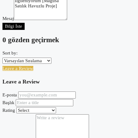
Mesaj
Bilgi İste
0 gözden geçirmek
Sort by:
Leave a Review
Leave a Review
E-posta
Başlık
Rating