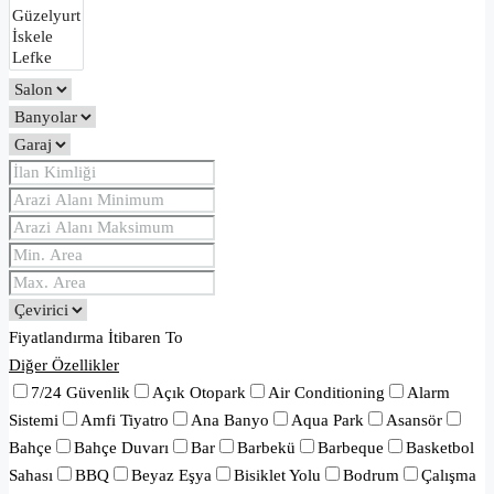
Fiyatlandırma
İtibaren
To
Diğer Özellikler
7/24 Güvenlik
Açık Otopark
Air Conditioning
Alarm
Sistemi
Amfi Tiyatro
Ana Banyo
Aqua Park
Asansör
Bahçe
Bahçe Duvarı
Bar
Barbekü
Barbeque
Basketbol
Sahası
BBQ
Beyaz Eşya
Bisiklet Yolu
Bodrum
Çalışma