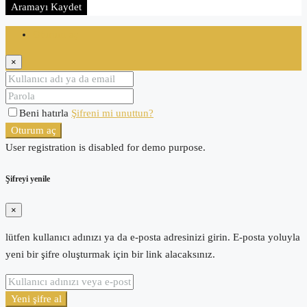
Aramayı Kaydet
Oturum aç
×
Beni hatırla
Şifreni mi unuttun?
Oturum aç
User registration is disabled for demo purpose.
Şifreyi yenile
×
lütfen kullanıcı adınızı ya da e-posta adresinizi girin. E-posta yoluyla
yeni bir şifre oluşturmak için bir link alacaksınız.
Yeni şifre al