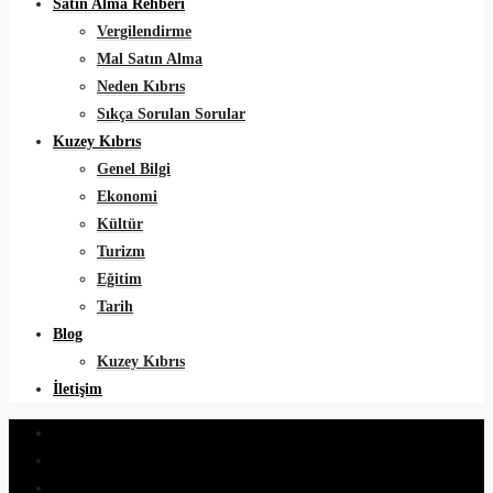
Satın Alma Rehberi
Vergilendirme
Mal Satın Alma
Neden Kıbrıs
Sıkça Sorulan Sorular
Kuzey Kıbrıs
Genel Bilgi
Ekonomi
Kültür
Turizm
Eğitim
Tarih
Blog
Kuzey Kıbrıs
İletişim