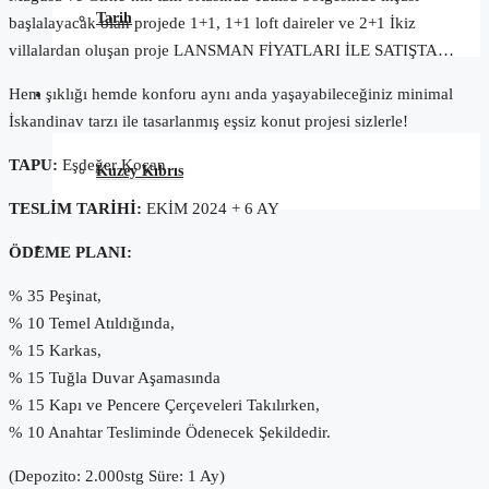
Tarih
başlalayacak olan projede 1+1, 1+1 loft daireler ve 2+1 İkiz
villalardan oluşan proje LANSMAN FİYATLARI İLE SATIŞTA…
Hem şıklığı hemde konforu aynı anda yaşayabileceğiniz minimal
Blog
İskandinav tarzı ile tasarlanmış eşsiz konut projesi sizlerle!
TAPU:
Eşdeğer Koçan
Kuzey Kıbrıs
TESLİM TARİHİ:
EKİM 2024 + 6 AY
İletişim
ÖDEME PLANI:
% 35 Peşinat,
% 10 Temel Atıldığında,
% 15 Karkas,
% 15 Tuğla Duvar Aşamasında
% 15 Kapı ve Pencere Çerçeveleri Takılırken,
% 10 Anahtar Tesliminde Ödenecek Şekildedir.
(Depozito: 2.000stg Süre: 1 Ay)