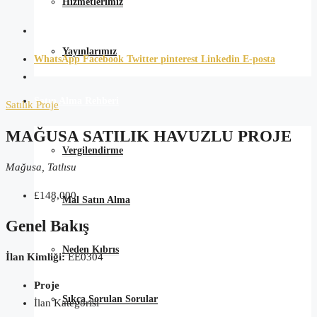
Hizmetlerimiz
Yayınlarımız
WhatsApp
Facebook
Twitter
pinterest
Linkedin
E-posta
Satın Alma Rehberi
Satılık
Proje
MAĞUSA SATILIK HAVUZLU PROJE
Vergilendirme
Mağusa, Tatlısu
£148,000
Mal Satın Alma
Genel Bakış
Neden Kıbrıs
İlan Kimliği:
EE0304
Proje
Sıkça Sorulan Sorular
İlan Kategorisi