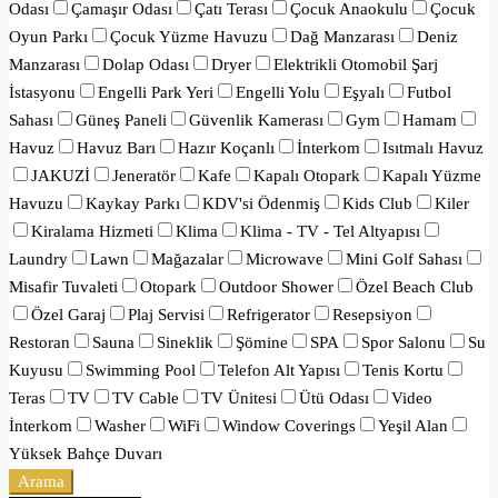
Odası
Çamaşır Odası
Çatı Terası
Çocuk Anaokulu
Çocuk
Oyun Parkı
Çocuk Yüzme Havuzu
Dağ Manzarası
Deniz
Manzarası
Dolap Odası
Dryer
Elektrikli Otomobil Şarj
İstasyonu
Engelli Park Yeri
Engelli Yolu
Eşyalı
Futbol
Sahası
Güneş Paneli
Güvenlik Kamerası
Gym
Hamam
Havuz
Havuz Barı
Hazır Koçanlı
İnterkom
Isıtmalı Havuz
JAKUZİ
Jeneratör
Kafe
Kapalı Otopark
Kapalı Yüzme
Havuzu
Kaykay Parkı
KDV'si Ödenmiş
Kids Club
Kiler
Kiralama Hizmeti
Klima
Klima - TV - Tel Altyapısı
Laundry
Lawn
Mağazalar
Microwave
Mini Golf Sahası
Misafir Tuvaleti
Otopark
Outdoor Shower
Özel Beach Club
Özel Garaj
Plaj Servisi
Refrigerator
Resepsiyon
Restoran
Sauna
Sineklik
Şömine
SPA
Spor Salonu
Su
Kuyusu
Swimming Pool
Telefon Alt Yapısı
Tenis Kortu
Teras
TV
TV Cable
TV Ünitesi
Ütü Odası
Video
İnterkom
Washer
WiFi
Window Coverings
Yeşil Alan
Yüksek Bahçe Duvarı
Arama