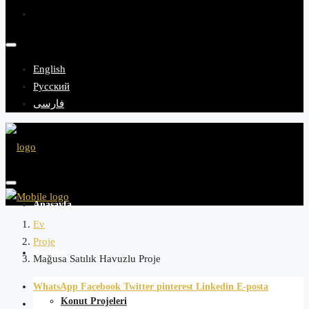
English
Русский
فارسی
Anasayfa
Ev
Proje
Projeler
Mağusa Satılık Havuzlu Proje
WhatsApp
Facebook
Twitter
pinterest
Linkedin
E-posta
Konut Projeleri