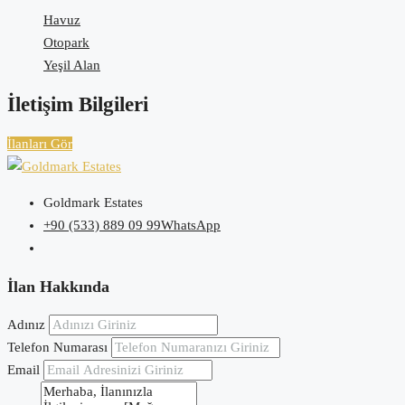
Havuz
Otopark
Yeşil Alan
İletişim Bilgileri
İlanları Gör
Goldmark Estates
+90 (533) 889 09 99
WhatsApp
İlan Hakkında
Adınız
Telefon Numarası
Email