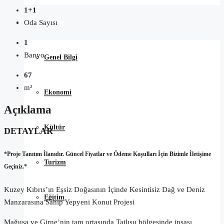
1+1
Kuzey Kıbrıs
Oda Sayısı
1
Banyo
Genel Bilgi
67
m²
Ekonomi
Açıklama
Kültür
DETAYLAR
*Proje Tanıtım İlanıdır. Güncel Fiyatlar ve Ödeme Koşulları İçin Bizimle İletişime
Turizm
Geçiniz.*
Kuzey Kıbrıs’ın Eşsiz Doğasının İçinde Kesintisiz Dağ ve Deniz
Eğitim
Manzarasına Sahip Yepyeni Konut Projesi
Mağusa ve Girne’nin tam ortasında Tatlısu bölgesinde inşası