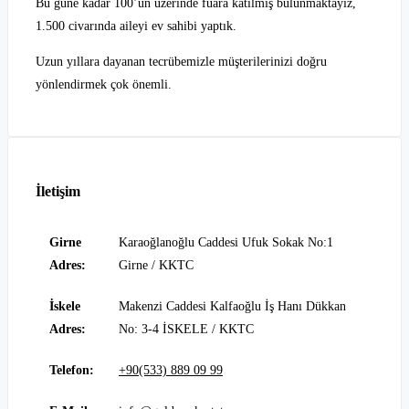
Bu güne kadar 100’ün üzerinde fuara katılmış bulunmaktayız,
1.500 civarında aileyi ev sahibi yaptık.
Uzun yıllara dayanan tecrübemizle müşterilerinizi doğru
yönlendirmek çok önemli.
İletişim
Girne
Karaoğlanoğlu Caddesi Ufuk Sokak No:1
Adres:
Girne / KKTC
İskele
Makenzi Caddesi Kalfaoğlu İş Hanı Dükkan
Adres:
No: 3-4 İSKELE / KKTC
Telefon:
+90(533) 889 09 99