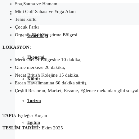
Spa,Sauna ve Hamam
Mini Golf Sahası ve Yoga Alanı
Kuzey Kıbrıs
Tenis kortu
Çocuk Parkı
Organik Bitki Yetiştirme Bölgesi
Genel Bilgi
LOKASYON:
Ekonomi
Merit Oteller Bölgesine 10 dakika,
Girne merkeze 20 dakika,
Necat British Kolejine 15 dakika,
Kültür
Ercan Havalimanına 60 dakika sürüş,
Çeşitli Restoran, Market, Eczane, Eğlence mekanları gibi sosyal
Turizm
TAPU:
Eşdeğer
Koçan
Eğitim
TESLİM TARİHİ:
Ekim 2025