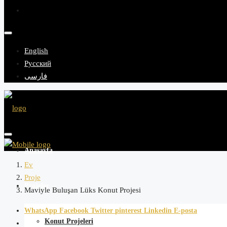
English
Русский
فارسی
Anasayfa
Ev
Proje
Projeler
Maviyle Buluşan Lüks Konut Projesi
WhatsApp
Facebook
Twitter
pinterest
Linkedin
E-posta
Konut Projeleri