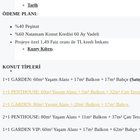
Tarih
ÖDEME PLANI:
%40 Peşinat
Blog
%60 Natamam Konut Kredisi 60 Ay Vadeli
Projeye özel 1,49 Faiz oranı ile TL kredi İmkanı
Kuzey Kıbrıs
KONUT TİPLERİ
İletişim
1+1 GARDEN:
60m² Yaşam Alanı + 17m² Balkon + 17m² Bahçe
(Sat
1+1 PENTHOUSE:
60m² Yaşam Alanı + 5m² Balkon + 32m² Çatı Tera
2+1 GARDEN:
80m² Yaşam Alanı + 20m² Balkon + 17m² Bahçe
2+1 PENTHOUSE:
80m² Yaşam Alanı + 11m² Balkon + 37m² Çatı Ter
1+1 GARDEN VIP:
60m² Yaşam Alanı + 17m² Balkon + 62m² Bahçe