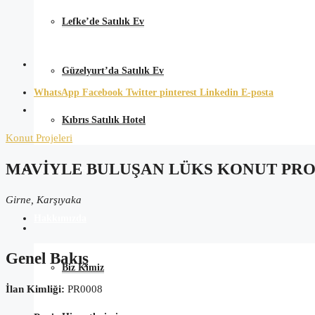
Lefke’de Satılık Ev
Güzelyurt’da Satılık Ev
WhatsApp
Facebook
Twitter
pinterest
Linkedin
E-posta
Kıbrıs Satılık Hotel
Konut Projeleri
MAVIYLE BULUŞAN LÜKS KONUT PRO
Günlük Kiralık
Girne, Karşıyaka
Hakkımızda
Genel Bakış
Biz Kimiz
İlan Kimliği:
PR0008