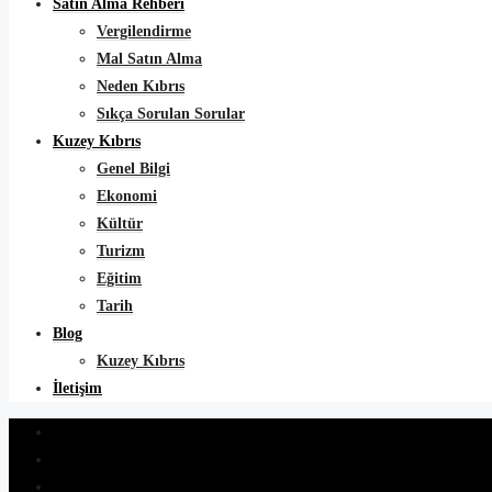
Satın Alma Rehberi
Vergilendirme
Mal Satın Alma
Neden Kıbrıs
Sıkça Sorulan Sorular
Kuzey Kıbrıs
Genel Bilgi
Ekonomi
Kültür
Turizm
Eğitim
Tarih
Blog
Kuzey Kıbrıs
İletişim