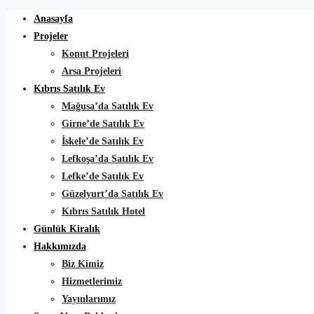
Anasayfa
Projeler
Konut Projeleri
Arsa Projeleri
Kıbrıs Satılık Ev
Mağusa’da Satılık Ev
Girne’de Satılık Ev
İskele’de Satılık Ev
Lefkoşa’da Satılık Ev
Lefke’de Satılık Ev
Güzelyurt’da Satılık Ev
Kıbrıs Satılık Hotel
Günlük Kiralık
Hakkımızda
Biz Kimiz
Hizmetlerimiz
Yayınlarımız