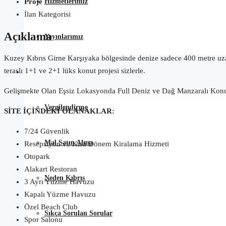
Hizmetlerimiz
Proje
İlan Kategorisi
Açıklama
Yayınlarımız
Kuzey Kıbrıs Girne Karşıyaka bölgesinde denize sadece 400 metre uzakl
teraslı 1+1 ve 2+1 lüks konut projesi sizlerle.
Satın Alma Rehberi
Gelişmekte Olan Eşsiz Lokasyonda Full Deniz ve Dağ Manzaralı Kon
Vergilendirme
SİTE İÇİNDEKİ OLANAKLAR:
7/24 Güvenlik
Mal Satın Alma
Resepsiyon ve Kısa Dönem Kiralama Hizmeti
Otopark
Alakart Restoran
Neden Kıbrıs
3 Ayrı Yüzme Havuzu
Kapalı Yüzme Havuzu
Özel Beach Club
Sıkça Sorulan Sorular
Spor Salonu