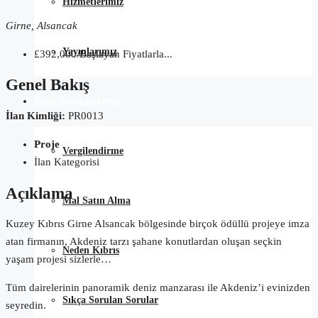
Hizmetlerimiz
Girne, Alsancak
Yayınlarımız
£392,000/Başlayan Fiyatlarla...
Genel Bakış
Satın Alma Rehberi
İlan Kimliği:
PR0013
Proje
Vergilendirme
İlan Kategorisi
Açıklama
Mal Satın Alma
Kuzey Kıbrıs Girne Alsancak bölgesinde birçok ödüllü projeye imza
atan firmanın, Akdeniz tarzı şahane konutlardan oluşan seçkin
Neden Kıbrıs
yaşam projesi sizlerle…
Tüm dairelerinin panoramik deniz manzarası ile Akdeniz’i evinizden
Sıkça Sorulan Sorular
seyredin.