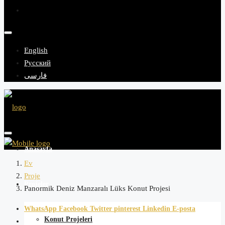
English
Русский
فارسی
Anasayfa
Ev
Proje
Projeler
Panormik Deniz Manzaralı Lüks Konut Projesi
WhatsApp
Facebook
Twitter
pinterest
Linkedin
E-posta
Konut Projeleri