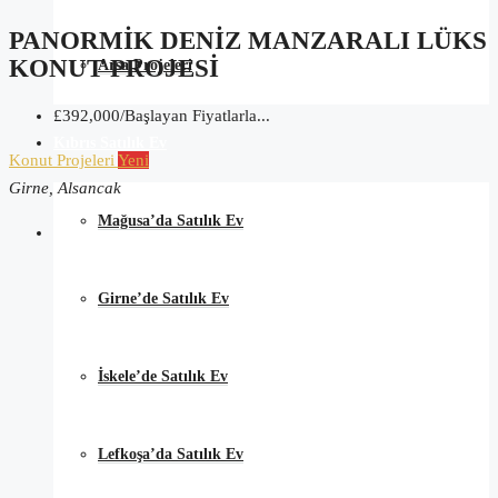
PANORMIK DENIZ MANZARALI LÜKS
KONUT PROJESI
Arsa Projeleri
£392,000/Başlayan Fiyatlarla...
Kıbrıs Satılık Ev
Konut Projeleri
Yeni
Girne, Alsancak
Mağusa’da Satılık Ev
Girne’de Satılık Ev
İskele’de Satılık Ev
Lefkoşa’da Satılık Ev