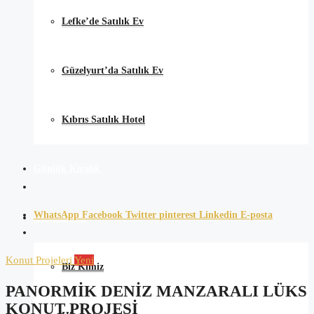
Lefke’de Satılık Ev
Güzelyurt’da Satılık Ev
Kıbrıs Satılık Hotel
Günlük Kiralık
WhatsApp
Facebook
Twitter
pinterest
Linkedin
E-posta
Hakkımızda
Konut Projeleri
Yeni
Biz Kimiz
PANORMIK DENIZ MANZARALI LÜKS
KONUT PROJESI