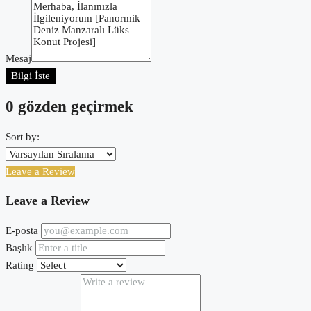
Mesaj
Bilgi İste
0 gözden geçirmek
Sort by:
Leave a Review
Leave a Review
E-posta
Başlık
Rating