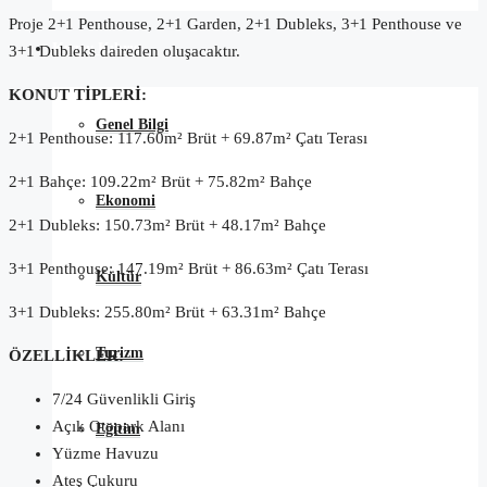
Proje 2+1 Penthouse, 2+1 Garden, 2+1 Dubleks, 3+1 Penthouse ve
Kuzey Kıbrıs
3+1 Dubleks daireden oluşacaktır.
KONUT TİPLERİ:
Genel Bilgi
2+1 Penthouse: 117.60m² Brüt + 69.87m² Çatı Terası
2+1 Bahçe: 109.22m² Brüt + 75.82m² Bahçe
Ekonomi
2+1 Dubleks: 150.73m² Brüt + 48.17m² Bahçe
3+1 Penthouse: 147.19m² Brüt + 86.63m² Çatı Terası
Kültür
3+1 Dubleks: 255.80m² Brüt + 63.31m² Bahçe
Turizm
ÖZELLİKLER:
7/24 Güvenlikli Giriş
Açık Otopark Alanı
Eğitim
Yüzme Havuzu
Ateş Çukuru