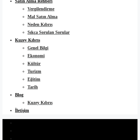
Satın Alma Rehberi
Vergilendirme
Mal Satın Alma
Neden Kıbrıs
Sıkça Sorulan Sorular
Kuzey Kıbrıs
Genel Bilgi
Ekonomi
Kültür
Turizm
Eğitim
Tarih
Blog
Kuzey Kıbrıs
İletişim