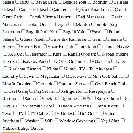
Sahası
BBQ
Beyaz Eşya
Bisiklet Yolu
Bodrum
Çalışma
Odası
Çamaşır Odası
Çatı Terası
Çocuk Anaokulu
Çocuk
Oyun Parkı
Çocuk Yüzme Havuzu
Dağ Manzarası
Deniz
Manzarası
Dolap Odası
Dryer
Elektrikli Otomobil Şarj
İstasyonu
Engelli Park Yeri
Engelli Yolu
Eşyalı
Futbol
Sahası
Güneş Paneli
Güvenlik Kamerası
Gym
Hamam
Havuz
Havuz Barı
Hazır Koçanlı
İnterkom
Isıtmalı Havuz
JAKUZİ
Jeneratör
Kafe
Kapalı Otopark
Kapalı Yüzme
Havuzu
Kaykay Parkı
KDV'si Ödenmiş
Kids Club
Kiler
Kiralama Hizmeti
Klima
Klima - TV - Tel Altyapısı
Laundry
Lawn
Mağazalar
Microwave
Mini Golf Sahası
Misafir Tuvaleti
Otopark
Outdoor Shower
Özel Beach Club
Özel Garaj
Plaj Servisi
Refrigerator
Resepsiyon
Restoran
Sauna
Sineklik
Şömine
SPA
Spor Salonu
Su
Kuyusu
Swimming Pool
Telefon Alt Yapısı
Tenis Kortu
Teras
TV
TV Cable
TV Ünitesi
Ütü Odası
Video
İnterkom
Washer
WiFi
Window Coverings
Yeşil Alan
Yüksek Bahçe Duvarı