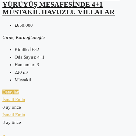
YÜRÜYÜŞ MESAFESINDE 4+1
MÜSTAKIL HAVUZLU VILLALAR
£650,000
Girne, Karaoğlanoğlu
Kimlik:
İE32
Oda Sayısı:
4+1
Hamamlar:
3
220
m²
Müstakil
Detaylar
İsmail Emin
8 ay önce
İsmail Emin
8 ay önce