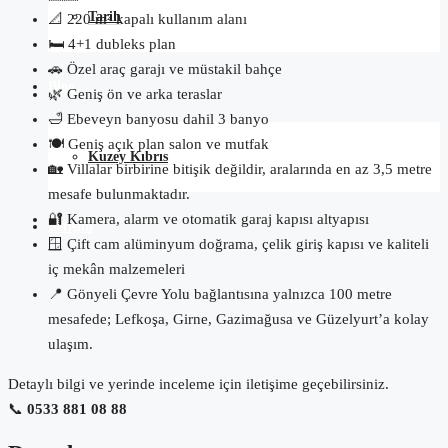
Tarih
📐 220 m² kapalı kullanım alanı
🛏️ 4+1 dubleks plan
🚗 Özel araç garajı ve müstakil bahçe
Blog
🌿 Geniş ön ve arka teraslar
🛁 Ebeveyn banyosu dahil 3 banyo
🍽️ Geniş açık plan salon ve mutfak
Kuzey Kıbrıs
🏡 Villalar birbirine bitişik değildir, aralarında en az 3,5 metre
mesafe bulunmaktadır.
🔐 Kamera, alarm ve otomatik garaj kapısı altyapısı
İletişim
🪟 Çift cam alüminyum doğrama, çelik giriş kapısı ve kaliteli
iç mekân malzemeleri
📍 Gönyeli Çevre Yolu bağlantısına yalnızca 100 metre
mesafede; Lefkoşa, Girne, Gazimağusa ve Güzelyurt’a kolay
ulaşım.
Detaylı bilgi ve yerinde inceleme için iletişime geçebilirsiniz.
📞
0533 881 08 88