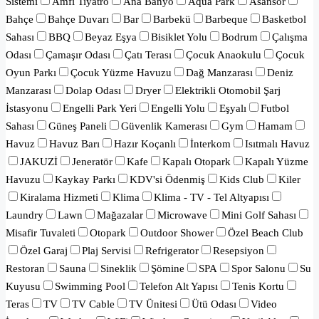
Sistemi
Amfi Tiyatro
Ana Banyo
Aqua Park
Asansör
Bahçe
Bahçe Duvarı
Bar
Barbekü
Barbeque
Basketbol
Sahası
BBQ
Beyaz Eşya
Bisiklet Yolu
Bodrum
Çalışma
Odası
Çamaşır Odası
Çatı Terası
Çocuk Anaokulu
Çocuk
Oyun Parkı
Çocuk Yüzme Havuzu
Dağ Manzarası
Deniz
Manzarası
Dolap Odası
Dryer
Elektrikli Otomobil Şarj
İstasyonu
Engelli Park Yeri
Engelli Yolu
Eşyalı
Futbol
Sahası
Güneş Paneli
Güvenlik Kamerası
Gym
Hamam
Havuz
Havuz Barı
Hazır Koçanlı
İnterkom
Isıtmalı Havuz
JAKUZİ
Jeneratör
Kafe
Kapalı Otopark
Kapalı Yüzme
Havuzu
Kaykay Parkı
KDV'si Ödenmiş
Kids Club
Kiler
Kiralama Hizmeti
Klima
Klima - TV - Tel Altyapısı
Laundry
Lawn
Mağazalar
Microwave
Mini Golf Sahası
Misafir Tuvaleti
Otopark
Outdoor Shower
Özel Beach Club
Özel Garaj
Plaj Servisi
Refrigerator
Resepsiyon
Restoran
Sauna
Sineklik
Şömine
SPA
Spor Salonu
Su
Kuyusu
Swimming Pool
Telefon Alt Yapısı
Tenis Kortu
Teras
TV
TV Cable
TV Ünitesi
Ütü Odası
Video