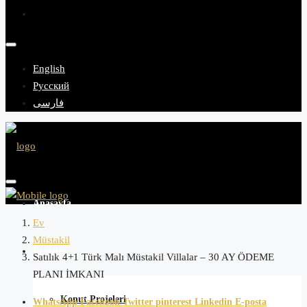
English
Русский
فارسی
Anasayfa
Ev
Müstakil
Projeler
Satılık 4+1 Türk Malı Müstakil Villalar – 30 AY ÖDEME
PLANI İMKANI
Konut Projeleri
WhatsApp
Facebook
Twitter
pinterest
Linkedin
E-posta