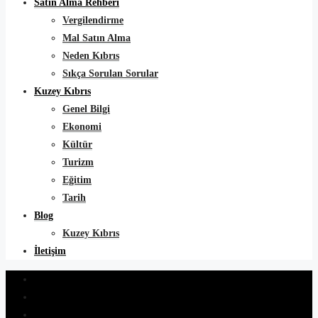
Satın Alma Rehberi
Vergilendirme
Mal Satın Alma
Neden Kıbrıs
Sıkça Sorulan Sorular
Kuzey Kıbrıs
Genel Bilgi
Ekonomi
Kültür
Turizm
Eğitim
Tarih
Blog
Kuzey Kıbrıs
İletişim