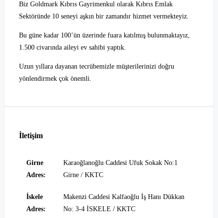
Biz Goldmark Kıbrıs Gayrimenkul olarak Kıbrıs Emlak
Sektöründe 10 seneyi aşkın bir zamandır hizmet vermekteyiz.
Bu güne kadar 100’ün üzerinde fuara katılmış bulunmaktayız,
1.500 civarında aileyi ev sahibi yaptık.
Uzun yıllara dayanan tecrübemizle müşterilerinizi doğru
yönlendirmek çok önemli.
İletişim
Girne
Karaoğlanoğlu Caddesi Ufuk Sokak No:1
Adres:
Girne / KKTC
İskele
Makenzi Caddesi Kalfaoğlu İş Hanı Dükkan
Adres:
No: 3-4 İSKELE / KKTC