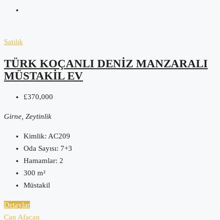
Satılık
TÜRK KOÇANLI DENİZ MANZARALI
MÜSTAKİL EV
£370,000
Girne, Zeytinlik
Kimlik:
AC209
Oda Sayısı:
7+3
Hamamlar:
2
300
m²
Müstakil
Detaylar
Can Afacan