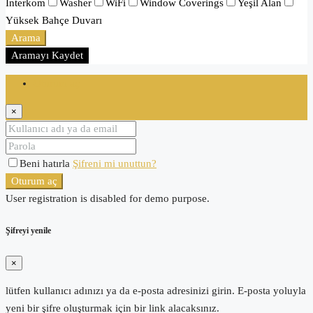
İnterkom
Washer
WiFi
Window Coverings
Yeşil Alan
Yüksek Bahçe Duvarı
Arama
Aramayı Kaydet
Oturum aç
×
Beni hatırla
Şifreni mi unuttun?
Oturum aç
User registration is disabled for demo purpose.
Şifreyi yenile
×
lütfen kullanıcı adınızı ya da e-posta adresinizi girin. E-posta yoluyla
yeni bir şifre oluşturmak için bir link alacaksınız.