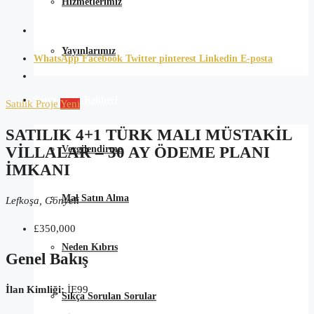
Hizmetlerimiz
Yayınlarımız
WhatsApp
Facebook
Twitter
pinterest
Linkedin
E-posta
Satın Alma Rehberi
Satılık
Proje
Yeni
SATILIK 4+1 TÜRK MALI MÜSTAKIL
Vergilendirme
VILLALAR – 30 AY ÖDEME PLANI
İMKANI
Mal Satın Alma
Lefkoşa, Gönyeli
£350,000
Neden Kıbrıs
Genel Bakış
İlan Kimliği:
İE99
Sıkça Sorulan Sorular