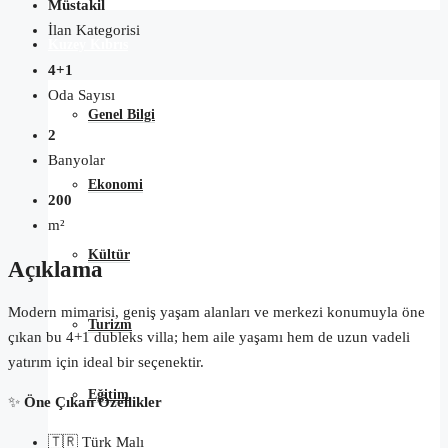
Müstakil
İlan Kategorisi
Kuzey Kıbrıs
4+1
Oda Sayısı
Genel Bilgi
2
Banyolar
Ekonomi
200
m²
Kültür
Açıklama
Modern mimarisi, geniş yaşam alanları ve merkezi konumuyla öne
Turizm
çıkan bu 4+1 dubleks villa; hem aile yaşamı hem de uzun vadeli
yatırım için ideal bir seçenektir.
Eğitim
✨
Öne Çıkan Özellikler
🇹🇷 Türk Malı