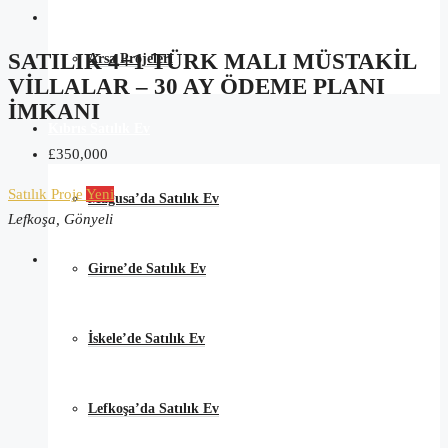
SATILIK 4+1 TÜRK MALI MÜSTAKIL
Arsa Projeleri
VILLALAR – 30 AY ÖDEME PLANI
İMKANI
Kıbrıs Satılık Ev
£350,000
Satılık
Proje
Yeni
Mağusa’da Satılık Ev
Lefkoşa, Gönyeli
Girne’de Satılık Ev
İskele’de Satılık Ev
Lefkoşa’da Satılık Ev