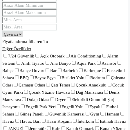
Fiyatlandırma
İtibaren
To
Diğer Özellikler
7/24 Güvenlik
Açık Otopark
Air Conditioning
Alarm
Sistemi
Amfi Tiyatro
Ana Banyo
Aqua Park
Asansör
Bahçe
Bahçe Duvarı
Bar
Barbekü
Barbeque
Basketbol
Sahası
BBQ
Beyaz Eşya
Bisiklet Yolu
Bodrum
Çalışma
Odası
Çamaşır Odası
Çatı Terası
Çocuk Anaokulu
Çocuk
Oyun Parkı
Çocuk Yüzme Havuzu
Dağ Manzarası
Deniz
Manzarası
Dolap Odası
Dryer
Elektrikli Otomobil Şarj
İstasyonu
Engelli Park Yeri
Engelli Yolu
Eşyalı
Futbol
Sahası
Güneş Paneli
Güvenlik Kamerası
Gym
Hamam
Havuz
Havuz Barı
Hazır Koçanlı
İnterkom
Isıtmalı Havuz
JAKUZİ
Jeneratör
Kafe
Kapalı Otopark
Kapalı Yüzme