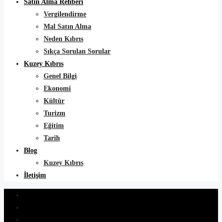
Satın Alma Rehberi
Vergilendirme
Mal Satın Alma
Neden Kıbrıs
Sıkça Sorulan Sorular
Kuzey Kıbrıs
Genel Bilgi
Ekonomi
Kültür
Turizm
Eğitim
Tarih
Blog
Kuzey Kıbrıs
İletişim