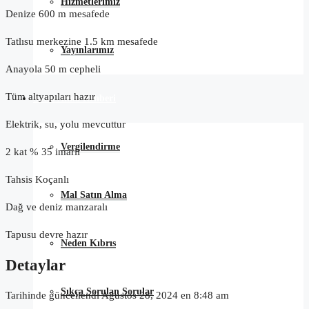
Hizmetlerimiz
Denize 600 m mesafede
Tatlısu merkezine 1.5 km mesafede
Yayınlarımız
Anayola 50 m cepheli
Tüm altyapıları hazır
Satın Alma Rehberi
Elektrik, su, yolu mevcuttur
Vergilendirme
2 kat % 35 imarlı
Tahsis Koçanlı
Mal Satın Alma
Dağ ve deniz manzaralı
Tapusu devre hazır
Neden Kıbrıs
Detaylar
Sıkça Sorulan Sorular
Tarihinde güncellendi Ağustos 28, 2024 en 8:48 am