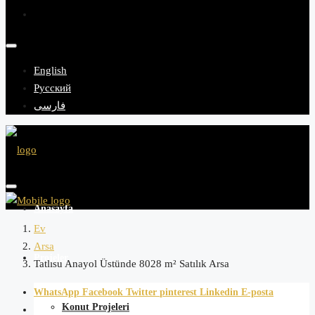
English
Русский
فارسی
Anasayfa
Ev
Arsa
Projeler
Tatlısu Anayol Üstünde 8028 m² Satılık Arsa
WhatsApp
Facebook
Twitter
pinterest
Linkedin
E-posta
Konut Projeleri