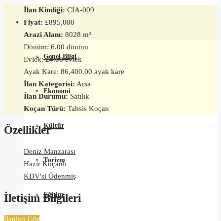
İlan Kimliği:
CIA-009
Fiyat:
£895,000
Kuzey Kıbrıs
Arazi Alanı:
8028 m²
Dönüm: 6.00 dönüm
Genel Bilgi
Evlek: 24.00 evlek
Ayak Kare: 86,400.00 ayak kare
İlan Kategorisi:
Arsa
Ekonomi
İlan Durumu:
Satılık
Koçan Türü:
Tahsis Koçan
Kültür
Özellikler
Deniz Manzarası
Turizm
Hazır Koçanlı
KDV'si Ödenmiş
Eğitim
İletişim Bilgileri
İlanları Gör