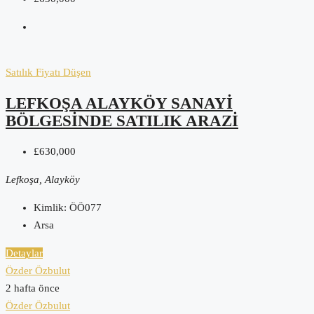
Satılık
Fiyatı Düşen
LEFKOŞA ALAYKÖY SANAYI
BÖLGESINDE SATILIK ARAZI
£630,000
Lefkoşa, Alayköy
Kimlik:
ÖÖ077
Arsa
Detaylar
Özder Özbulut
2 hafta önce
Özder Özbulut