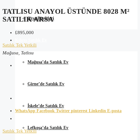
TATLISU ANAYOL ÜSTÜNDE 8028 M²
SATILIK ARSA
Arsa Projeleri
£895,000
Kıbrıs Satılık Ev
Satılık
Tek Yetkili
Mağusa, Tatlısu
Mağusa’da Satılık Ev
Girne’de Satılık Ev
İskele’de Satılık Ev
WhatsApp
Facebook
Twitter
pinterest
Linkedin
E-posta
Lefkoşa’da Satılık Ev
Satılık
Tek Yetkili