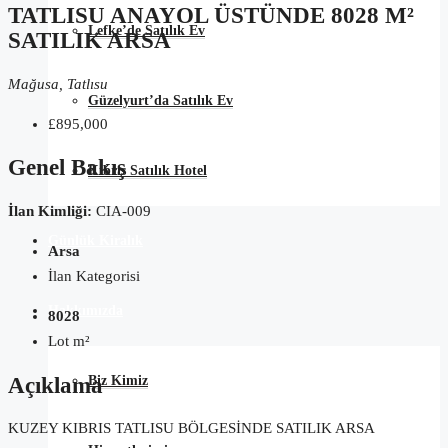
TATLISU ANAYOL ÜSTÜNDE 8028 M²
Lefke’de Satılık Ev
SATILIK ARSA
Mağusa, Tatlısu
Güzelyurt’da Satılık Ev
£895,000
Genel Bakış
Kıbrıs Satılık Hotel
İlan Kimliği:
CIA-009
Günlük Kiralık
Arsa
İlan Kategorisi
Hakkımızda
8028
Lot m²
Açıklama
Biz Kimiz
KUZEY KIBRIS TATLISU BÖLGESİNDE SATILIK ARSA