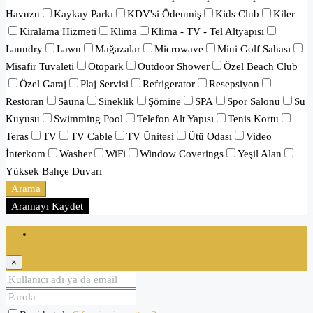
Havuzu
Kaykay Parkı
KDV'si Ödenmiş
Kids Club
Kiler
Kiralama Hizmeti
Klima
Klima - TV - Tel Altyapısı
Laundry
Lawn
Mağazalar
Microwave
Mini Golf Sahası
Misafir Tuvaleti
Otopark
Outdoor Shower
Özel Beach Club
Özel Garaj
Plaj Servisi
Refrigerator
Resepsiyon
Restoran
Sauna
Sineklik
Şömine
SPA
Spor Salonu
Su
Kuyusu
Swimming Pool
Telefon Alt Yapısı
Tenis Kortu
Teras
TV
TV Cable
TV Ünitesi
Ütü Odası
Video
İnterkom
Washer
WiFi
Window Coverings
Yeşil Alan
Yüksek Bahçe Duvarı
Arama
Aramayı Kaydet
Oturum aç
×