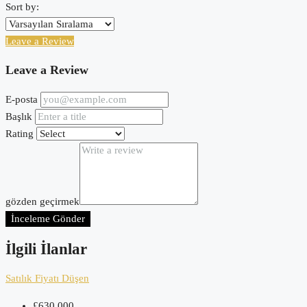
Sort by:
Leave a Review
Leave a Review
E-posta
Başlık
Rating
gözden geçirmek
İnceleme Gönder
İlgili İlanlar
Satılık
Fiyatı Düşen
£630,000