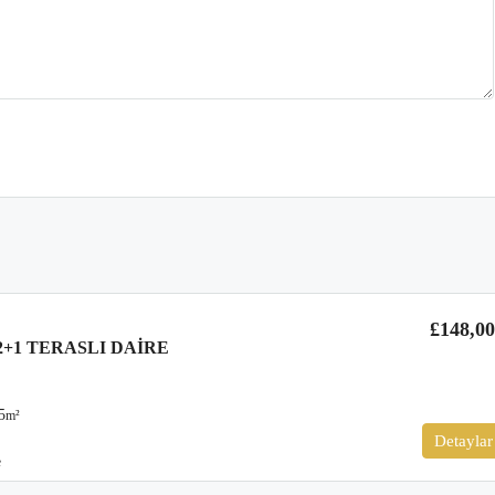
£148,0
2+1 TERASLI DAIRE
5
m²
Detaylar
e