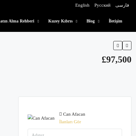
English
Русский
فارسی
atın Alma Rehberi
Kuzey Kıbrıs
Blog
İletişim
£97,500
Can Afacan
İlanları Gör