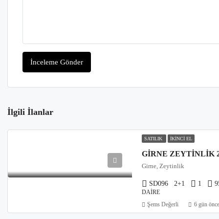
İnceleme Gönder
İlgili İlanlar
SATILIK
İKINCI EL
GIRNE ZEYTINLIK 
Girne, Zeytinlik
SD096
2+1
1
9
DAIRE
Şems Değerli
6 gün önc