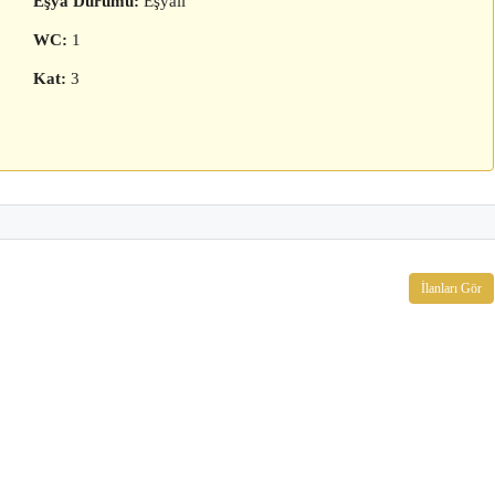
Eşya Durumu:
Eşyalı
WC:
1
Kat:
3
İlanları Gör