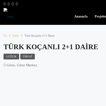
Anasayfa
Projele
Ev
Daire
Türk Koçanlı 2+1 Daire
TÜRK KOÇANLI 2+1 DAIRE
SATILIK
FIRSAT
Girne, Girne Merkez