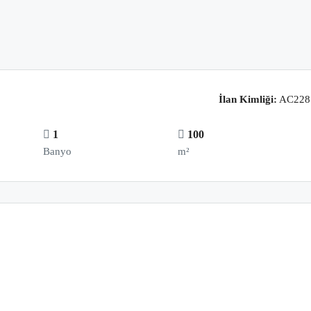
İlan Kimliği:
AC228
1
100
Banyo
m²