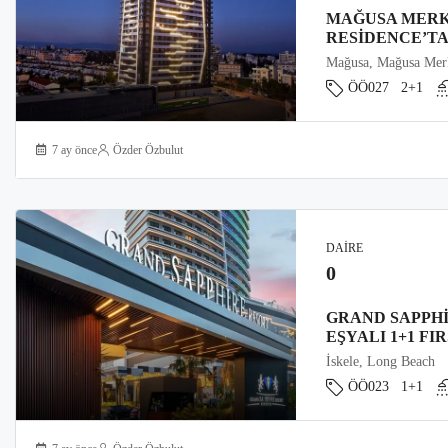
MAĞUSA MERK
RESIDENCE’TA
Mağusa, Mağusa Mer
ÖÖ027
2+1
7 ay önce
Özder Özbulut
DAIRE
0
GRAND SAPPHI
EŞYALI 1+1 FI
İskele, Long Beach
ÖÖ023
1+1