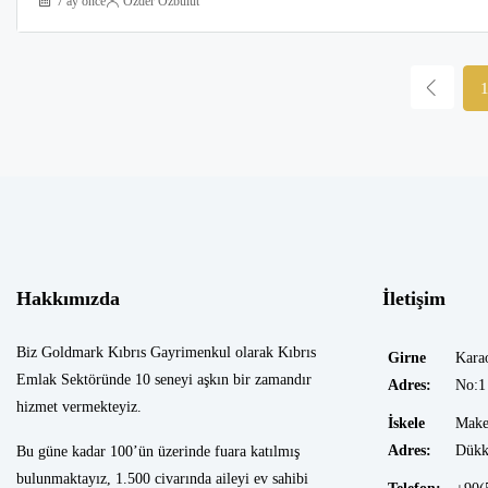
7 ay önce
Özder Özbulut
Hakkımızda
İletişim
Biz Goldmark Kıbrıs Gayrimenkul olarak Kıbrıs
Girne
Kara
Emlak Sektöründe 10 seneyi aşkın bir zamandır
Adres:
No:1
hizmet vermekteyiz.
İskele
Make
Adres:
Dükk
Bu güne kadar 100’ün üzerinde fuara katılmış
bulunmaktayız, 1.500 civarında aileyi ev sahibi