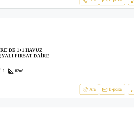
RE’DE 1+1 HAVUZ
YALI FIRSAT DAIRE.
1
62
m²
Ara
E-posta