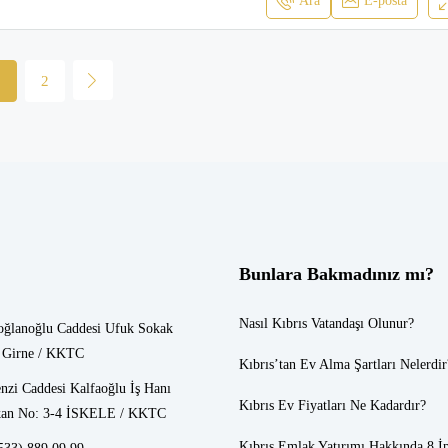
Ara
E-posta
1
2
Bunlara Bakmadınız mı?
Nasıl Kıbrıs Vatandaşı Olunur?
oğlanoğlu Caddesi Ufuk Sokak
 Girne / KKTC
Kıbrıs’tan Ev Alma Şartları Nelerdir
nzi Caddesi Kalfaoğlu İş Hanı
Kıbrıs Ev Fiyatları
Ne Kadardır?
an No: 3-4 İSKELE / KKTC
Kıbrıs Emlak
Yatırımı Hakkında 8 İ