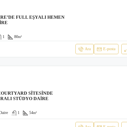
RE’DE FULL EŞYALI HEMEN
IRE
1
80
m²
Ara
E-posta
COURTYARD SITESINDE
RALI STÜDYO DAIRE
Daire
1
54
m²
Ara
E-posta