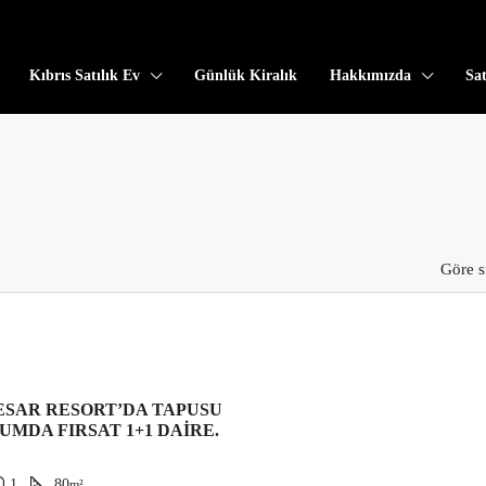
Kıbrıs Satılık Ev
Günlük Kiralık
Hakkımızda
Sa
Göre sı
ESAR RESORT’DA TAPUSU
UMDA FIRSAT 1+1 DAIRE.
1
80
m²