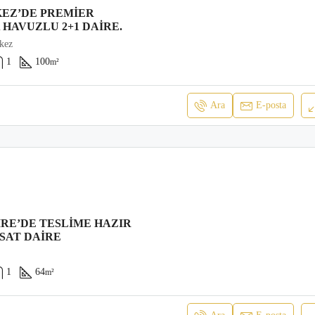
EZ’DE PREMIER
 HAVUZLU 2+1 DAIRE.
kez
1
100
m²
Ara
E-posta
RE’DE TESLIME HAZIR
RSAT DAIRE
1
64
m²