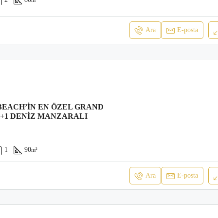
Ara
E-posta
BEACH’IN EN ÖZEL GRAND
2+1 DENIZ MANZARALI
1
90
m²
Ara
E-posta