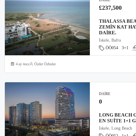
DAIRE
£237,500
THALASSA BEA
ZEMIN KAT HA
DAIRE.
İskele, Bafra
ÖÖ054
3+1
4 ay önce
Özder Özbulut
DAIRE
0
LONG BEACH G
EN SUITE 1+1 
İskele, Long Beach
ÖÖ052
1+1