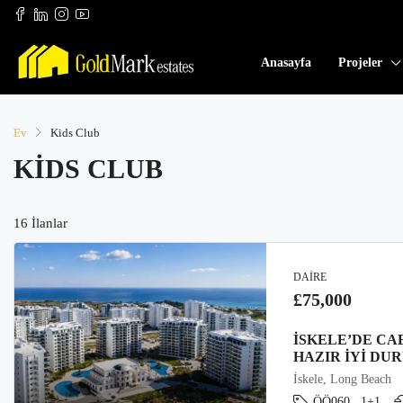
Anasayfa
Projeler
Ev
Kids Club
KIDS CLUB
16 İlanlar
DAIRE
£75,000
İSKELE’DE CA
HAZIR IYI DUR
İskele, Long Beach
ÖÖ060
1+1