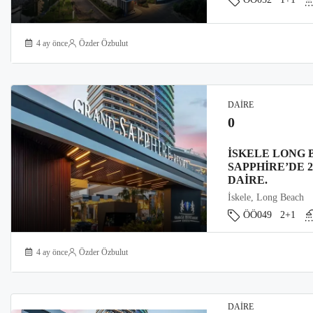
4 ay önce
Özder Özbulut
DAIRE
0
İSKELE LONG 
SAPPHIRE’DE 
DAIRE.
İskele, Long Beach
ÖÖ049
2+1
4 ay önce
Özder Özbulut
DAIRE