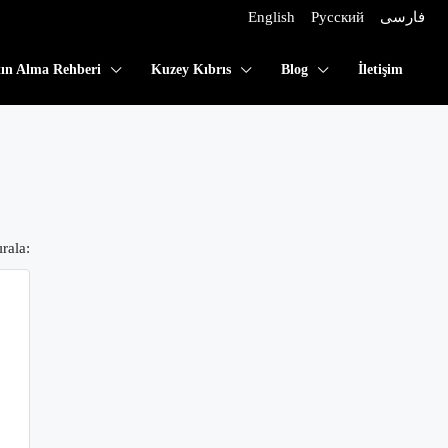
English
Русский
فارسی
tın Alma Rehberi
Kuzey Kıbrıs
Blog
İletişim
rala: