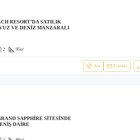
CH RESORT’DA SATILIK
VUZ VE DENIZ MANZARALI
2
95
m²
Ara
E-posta
RAND SAPPHIRE SITESINDE
GENIŞ DAIRE
2
80
m²