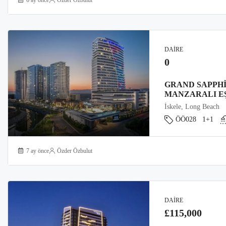
DAIRE
0
GRAND SAPPHI
MANZARALI EŞ
İskele, Long Beach
ÖÖ028
1+1
7 ay önce
Özder Özbulut
DAIRE
£115,000