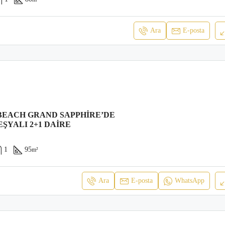
Ara
E-posta
BEACH GRAND SAPPHİRE’DE
EŞYALI 2+1 DAİRE
1
95
m²
Ara
E-posta
WhatsApp