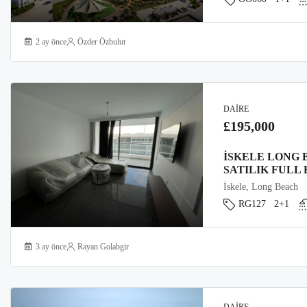
2 ay önce
Özder Özbulut
DAIRE
£195,000
İSKELE LONG 
SATILIK FULL 
İskele, Long Beach
RG127
2+1
3 ay önce
Rayan Golabgir