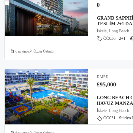
0
GRAND SAPPHI
TESLIM 2+1 DA
İskele, Long Beach
ÖÖ036
2+1
6 ay önce
Özder Özbulut
DAIRE
£95,000
LONG BEACH 
HAVUZ MANZA
İskele, Long Beach
ÖÖ031
Stüdyo 
6 ay önce
Özder Özbulut