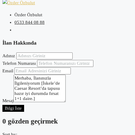
Özder Özbulut
0533 844 08 88
İlan Hakkında
Adınız
Telefon Numarası
Email
Mesaj
Bilgi İste
0 gözden geçirmek
Sort by: