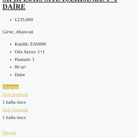
DAIRE
£235,000
Girne, Alsancak
Kimlik:
EA0096
Oda Sayısı:
1+1
Hamam:
1
80
m²
Daire
Detaylar
Ezgi Aydemir
1 hafta önce
Ezgi Aydemir
1 hafta önce
Önceki