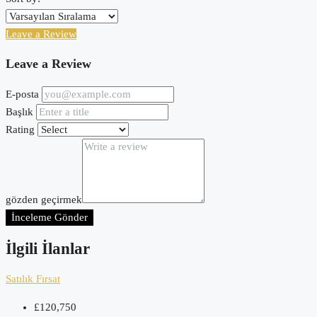
Leave a Review
Leave a Review
E-posta
Başlık
Rating
gözden geçirmek
İnceleme Gönder
İlgili İlanlar
Satılık
Fırsat
£120,750