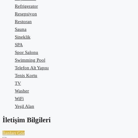
Refrigerator
Resepsiyon
Restoran
Sauna
Sineklik
SPA
Spor Salonu
Swimming Pool
Telefon Alt Yapısı
Tenis Kortu
TV
Washer
WiFi
Yeşil Alan
İletişim Bilgileri
İlanları Gör