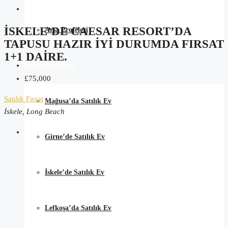
İSKELE’DE CAESAR RESORT’DA
Arsa Projeleri
TAPUSU HAZIR IYI DURUMDA FIRSAT
1+1 DAIRE.
Kıbrıs Satılık Ev
£75,000
Satılık
Fırsat
Mağusa’da Satılık Ev
İskele, Long Beach
Girne’de Satılık Ev
İskele’de Satılık Ev
Lefkoşa’da Satılık Ev