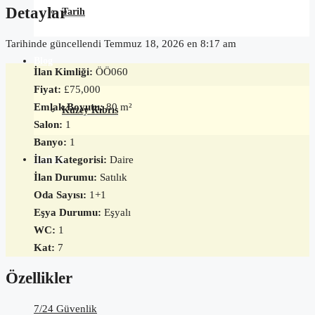
Detaylar
Tarih
Tarihinde güncellendi Temmuz 18, 2026 en 8:17 am
Blog
İlan Kimliği:
ÖÖ060
Fiyat:
£75,000
Emlak Boyutu:
80 m²
Kuzey Kıbrıs
Salon:
1
Banyo:
1
İlan Kategorisi:
Daire
İletişim
İlan Durumu:
Satılık
Oda Sayısı:
1+1
Eşya Durumu:
Eşyalı
WC:
1
Kat:
7
Özellikler
7/24 Güvenlik