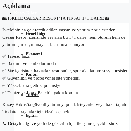
Açıklama
Kuzey Kıbrıs
🏡 İSKELE CAESAR RESORT’TA FIRSAT 1+1 DAİRE 🏡
İskele’nin en çok tercih edilen yaşam ve yatırım projelerinden
Genel Bilgi
Caesar Resort içerisinde yer alan bu 1+1 daire, hem oturum hem de
yatırım için kaçırılmayacak bir fırsat sunuyor.
Ekonomi
✅ Tapusu hazır
✅ Bakımlı ve temiz durumda
✅ Site içerisinde havuzlar, restoranlar, spor alanları ve sosyal tesisler
Kültür
✅ Güvenlikli ve profesyonel site yönetimi
✅ Yüksek kira getirisi potansiyeli
✅ Denize ve Long Beach’e yakın konum
Turizm
Kuzey Kıbrıs’ta güvenli yatırım yapmak isteyenler veya hazır tapulu
bir daire arayanlar için ideal seçenek.
Eğitim
📞 Detaylı bilgi ve yerinde gösterim için iletişime geçebilirsiniz.