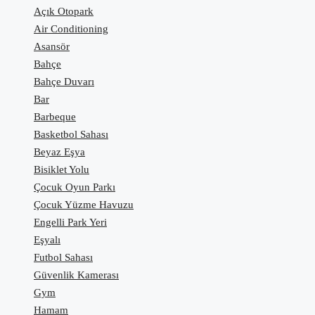
Açık Otopark
Air Conditioning
Asansör
Bahçe
Bahçe Duvarı
Bar
Barbeque
Basketbol Sahası
Beyaz Eşya
Bisiklet Yolu
Çocuk Oyun Parkı
Çocuk Yüzme Havuzu
Engelli Park Yeri
Eşyalı
Futbol Sahası
Güvenlik Kamerası
Gym
Hamam