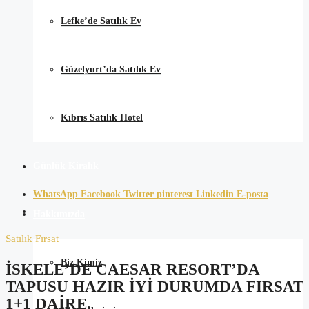
Lefke’de Satılık Ev
Güzelyurt’da Satılık Ev
Kıbrıs Satılık Hotel
Günlük Kiralık
WhatsApp
Facebook
Twitter
pinterest
Linkedin
E-posta
Hakkımızda
Satılık
Fırsat
Biz Kimiz
İSKELE’DE CAESAR RESORT’DA
TAPUSU HAZIR IYI DURUMDA FIRSAT
1+1 DAIRE.