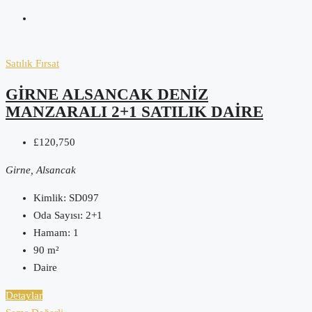
Satılık
Fırsat
GIRNE ALSANCAK DENIZ
MANZARALI 2+1 SATILIK DAIRE
£120,750
Girne, Alsancak
Kimlik:
SD097
Oda Sayısı:
2+1
Hamam:
1
90
m²
Daire
Detaylar