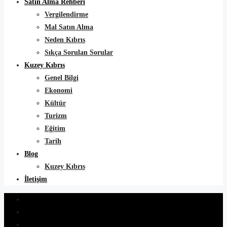
Satın Alma Rehberi
Vergilendirme
Mal Satın Alma
Neden Kıbrıs
Sıkça Sorulan Sorular
Kuzey Kıbrıs
Genel Bilgi
Ekonomi
Kültür
Turizm
Eğitim
Tarih
Blog
Kuzey Kıbrıs
İletişim