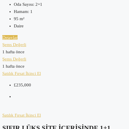
Oda Sayısı:
2+1
Hamam:
1
95
m²
Daire
Detaylar
Şems Değerli
1 hafta önce
Şems Değerli
1 hafta önce
Satılık
Fırsat
İkinci El
£235,000
Satılık
Fırsat
İkinci El
SIFIR LÜKS SITE İÇERISINDE 1+1