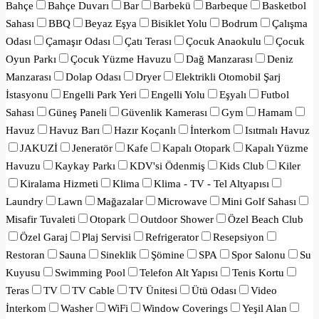
Bahçe
Bahçe Duvarı
Bar
Barbekü
Barbeque
Basketbol
Sahası
BBQ
Beyaz Eşya
Bisiklet Yolu
Bodrum
Çalışma
Odası
Çamaşır Odası
Çatı Terası
Çocuk Anaokulu
Çocuk
Oyun Parkı
Çocuk Yüzme Havuzu
Dağ Manzarası
Deniz
Manzarası
Dolap Odası
Dryer
Elektrikli Otomobil Şarj
İstasyonu
Engelli Park Yeri
Engelli Yolu
Eşyalı
Futbol
Sahası
Güneş Paneli
Güvenlik Kamerası
Gym
Hamam
Havuz
Havuz Barı
Hazır Koçanlı
İnterkom
Isıtmalı Havuz
JAKUZİ
Jeneratör
Kafe
Kapalı Otopark
Kapalı Yüzme
Havuzu
Kaykay Parkı
KDV'si Ödenmiş
Kids Club
Kiler
Kiralama Hizmeti
Klima
Klima - TV - Tel Altyapısı
Laundry
Lawn
Mağazalar
Microwave
Mini Golf Sahası
Misafir Tuvaleti
Otopark
Outdoor Shower
Özel Beach Club
Özel Garaj
Plaj Servisi
Refrigerator
Resepsiyon
Restoran
Sauna
Sineklik
Şömine
SPA
Spor Salonu
Su
Kuyusu
Swimming Pool
Telefon Alt Yapısı
Tenis Kortu
Teras
TV
TV Cable
TV Ünitesi
Ütü Odası
Video
İnterkom
Washer
WiFi
Window Coverings
Yeşil Alan