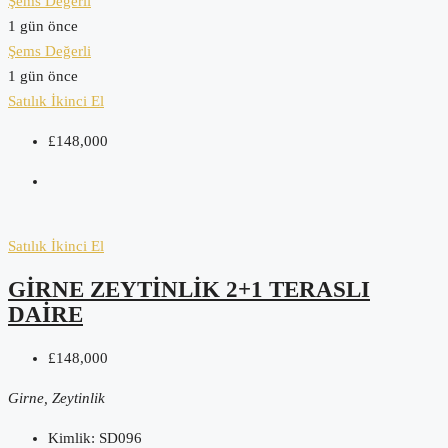
Şems Değerli
1 gün önce
Şems Değerli
1 gün önce
Satılık
İkinci El
£148,000
Satılık
İkinci El
GIRNE ZEYTINLIK 2+1 TERASLI
DAIRE
£148,000
Girne, Zeytinlik
Kimlik:
SD096