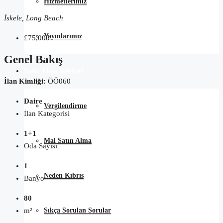
Hizmetlerimiz
İskele, Long Beach
Yayınlarımız
£75,000
Genel Bakış
Satın Alma Rehberi
İlan Kimliği:
ÖÖ060
Daire
Vergilendirme
İlan Kategorisi
1+1
Mal Satın Alma
Oda Sayısı
1
Neden Kıbrıs
Banyo
80
Sıkça Sorulan Sorular
m²