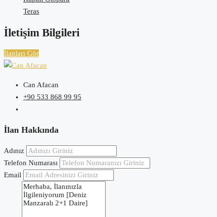
Teras
İletişim Bilgileri
İlanları Gör
Can Afacan
+90 533 868 99 95
İlan Hakkında
Adınız
Telefon Numarası
Email