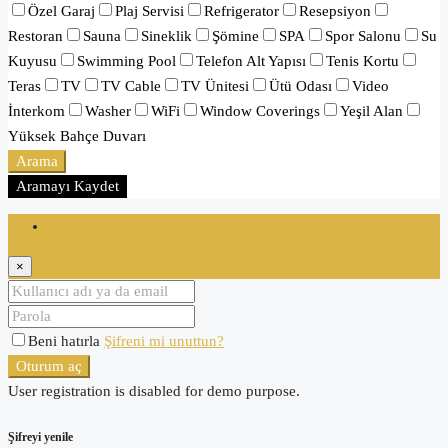
Özel Garaj
Plaj Servisi
Refrigerator
Resepsiyon
Restoran
Sauna
Sineklik
Şömine
SPA
Spor Salonu
Su
Kuyusu
Swimming Pool
Telefon Alt Yapısı
Tenis Kortu
Teras
TV
TV Cable
TV Ünitesi
Ütü Odası
Video
İnterkom
Washer
WiFi
Window Coverings
Yeşil Alan
Yüksek Bahçe Duvarı
Arama
Aramayı Kaydet
Oturum aç
×
Beni hatırla
Şifreni mi unuttun?
Oturum aç
User registration is disabled for demo purpose.
Şifreyi yenile