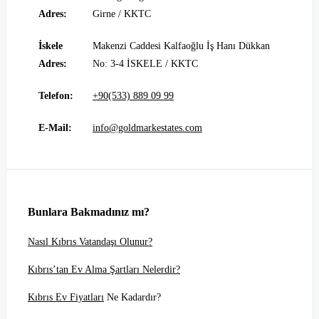
Adres:
Girne / KKTC
İskele
Makenzi Caddesi Kalfaoğlu İş Hanı Dükkan
Adres:
No: 3-4 İSKELE / KKTC
Telefon:
+90(533) 889 09 99
E-Mail:
info@goldmarkestates.com
Bunlara Bakmadınız mı?
Nasıl Kıbrıs Vatandaşı Olunur?
Kıbrıs’tan Ev Alma Şartları Nelerdir?
Kıbrıs Ev Fiyatları
Ne Kadardır?