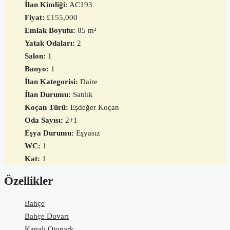
İlan Kimliği:
AC193
Fiyat:
£155,000
Emlak Boyutu:
85 m²
Yatak Odaları:
2
Salon:
1
Banyo:
1
İlan Kategorisi:
Daire
İlan Durumu:
Satılık
Koçan Türü:
Eşdeğer Koçan
Oda Sayısı:
2+1
Eşya Durumu:
Eşyasız
WC:
1
Kat:
1
Özellikler
Bahçe
Bahçe Duvarı
Kapalı Otopark