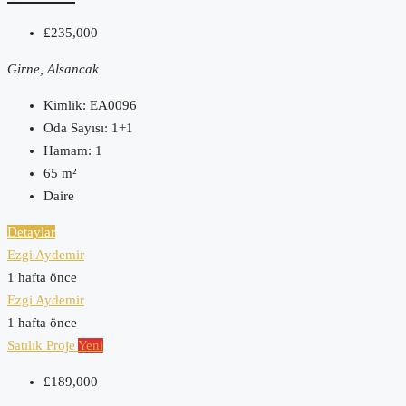
£235,000
Girne, Alsancak
Kimlik:
EA0096
Oda Sayısı:
1+1
Hamam:
1
65
m²
Daire
Detaylar
Ezgi Aydemir
1 hafta önce
Ezgi Aydemir
1 hafta önce
Satılık
Proje
Yeni
£189,000