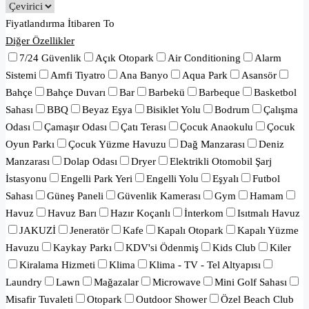
Fiyatlandırma
İtibaren
To
Diğer Özellikler
7/24 Güvenlik
Açık Otopark
Air Conditioning
Alarm
Sistemi
Amfi Tiyatro
Ana Banyo
Aqua Park
Asansör
Bahçe
Bahçe Duvarı
Bar
Barbekü
Barbeque
Basketbol
Sahası
BBQ
Beyaz Eşya
Bisiklet Yolu
Bodrum
Çalışma
Odası
Çamaşır Odası
Çatı Terası
Çocuk Anaokulu
Çocuk
Oyun Parkı
Çocuk Yüzme Havuzu
Dağ Manzarası
Deniz
Manzarası
Dolap Odası
Dryer
Elektrikli Otomobil Şarj
İstasyonu
Engelli Park Yeri
Engelli Yolu
Eşyalı
Futbol
Sahası
Güneş Paneli
Güvenlik Kamerası
Gym
Hamam
Havuz
Havuz Barı
Hazır Koçanlı
İnterkom
Isıtmalı Havuz
JAKUZİ
Jeneratör
Kafe
Kapalı Otopark
Kapalı Yüzme
Havuzu
Kaykay Parkı
KDV'si Ödenmiş
Kids Club
Kiler
Kiralama Hizmeti
Klima
Klima - TV - Tel Altyapısı
Laundry
Lawn
Mağazalar
Microwave
Mini Golf Sahası
Misafir Tuvaleti
Otopark
Outdoor Shower
Özel Beach Club