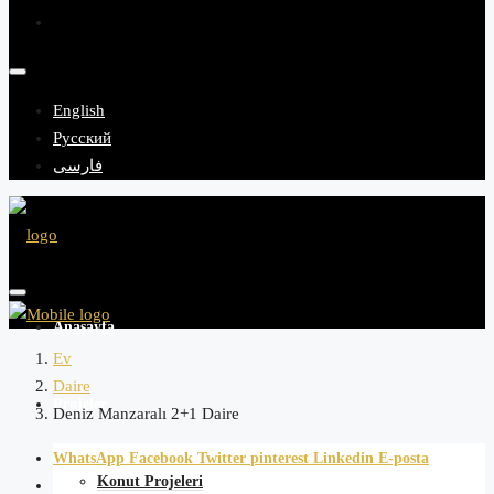
English
Русский
فارسی
Anasayfa
Ev
Daire
Projeler
Deniz Manzaralı 2+1 Daire
WhatsApp
Facebook
Twitter
pinterest
Linkedin
E-posta
Konut Projeleri