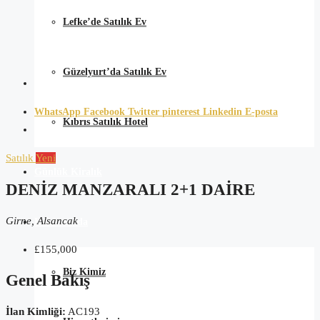
Lefke’de Satılık Ev
Güzelyurt’da Satılık Ev
WhatsApp
Facebook
Twitter
pinterest
Linkedin
E-posta
Kıbrıs Satılık Hotel
Satılık
Yeni
Günlük Kiralık
DENIZ MANZARALI 2+1 DAIRE
Girne, Alsancak
Hakkımızda
£155,000
Biz Kimiz
Genel Bakış
İlan Kimliği:
AC193