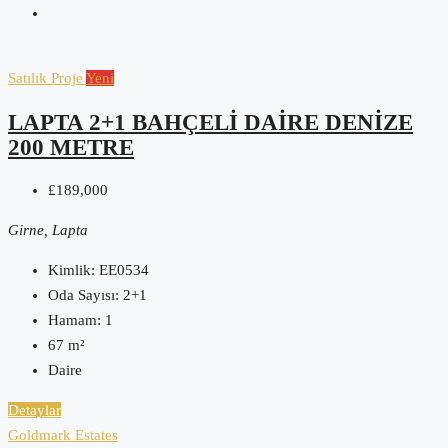
Satılık
Proje
Yeni
LAPTA 2+1 BAHÇELI DAIRE DENIZE
200 METRE
£189,000
Girne, Lapta
Kimlik:
EE0534
Oda Sayısı:
2+1
Hamam:
1
67
m²
Daire
Detaylar
Goldmark Estates