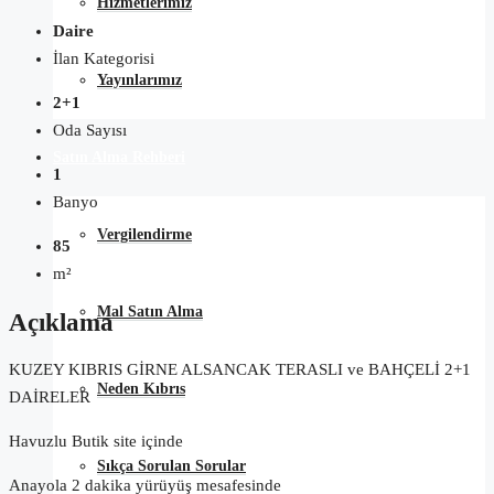
Hizmetlerimiz
Daire
İlan Kategorisi
Yayınlarımız
2+1
Oda Sayısı
Satın Alma Rehberi
1
Banyo
Vergilendirme
85
m²
Mal Satın Alma
Açıklama
KUZEY KIBRIS GİRNE ALSANCAK TERASLI ve BAHÇELİ 2+1
Neden Kıbrıs
DAİRELER
Havuzlu Butik site içinde
Sıkça Sorulan Sorular
Anayola 2 dakika yürüyüş mesafesinde