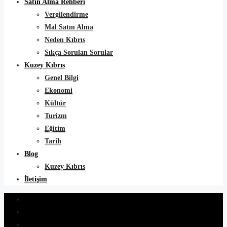
Satın Alma Rehberi
Vergilendirme
Mal Satın Alma
Neden Kıbrıs
Sıkça Sorulan Sorular
Kuzey Kıbrıs
Genel Bilgi
Ekonomi
Kültür
Turizm
Eğitim
Tarih
Blog
Kuzey Kıbrıs
İletişim