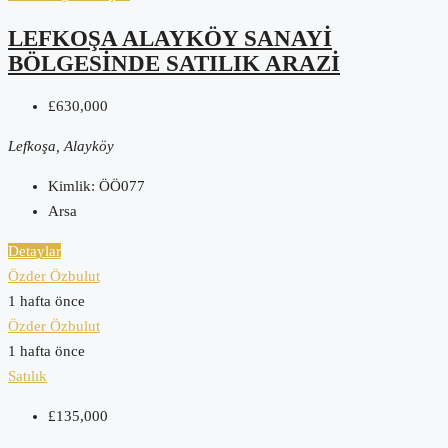
LEFKOŞA ALAYKÖY SANAYI
BÖLGESINDE SATILIK ARAZI
£630,000
Lefkoşa, Alayköy
Kimlik:
ÖÖ077
Arsa
Detaylar
Özder Özbulut
1 hafta önce
Özder Özbulut
1 hafta önce
Satılık
£135,000