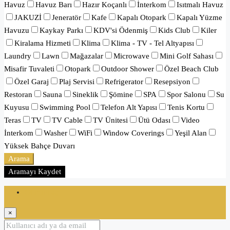
Havuz
Havuz Barı
Hazır Koçanlı
İnterkom
Isıtmalı Havuz
JAKUZİ
Jeneratör
Kafe
Kapalı Otopark
Kapalı Yüzme
Havuzu
Kaykay Parkı
KDV'si Ödenmiş
Kids Club
Kiler
Kiralama Hizmeti
Klima
Klima - TV - Tel Altyapısı
Laundry
Lawn
Mağazalar
Microwave
Mini Golf Sahası
Misafir Tuvaleti
Otopark
Outdoor Shower
Özel Beach Club
Özel Garaj
Plaj Servisi
Refrigerator
Resepsiyon
Restoran
Sauna
Sineklik
Şömine
SPA
Spor Salonu
Su
Kuyusu
Swimming Pool
Telefon Alt Yapısı
Tenis Kortu
Teras
TV
TV Cable
TV Ünitesi
Ütü Odası
Video
İnterkom
Washer
WiFi
Window Coverings
Yeşil Alan
Yüksek Bahçe Duvarı
Arama
Aramayı Kaydet
Oturum aç
×