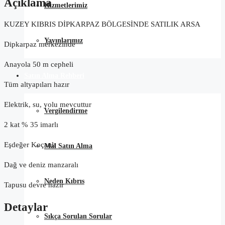
Açıklama
Hizmetlerimiz
KUZEY KIBRIS DİPKARPAZ BÖLGESİNDE SATILIK ARSA
Yayınlarımız
Dipkarpaz merkezinde
Anayola 50 m cepheli
Satın Alma Rehberi
Tüm altyapıları hazır
Elektrik, su, yolu mevcuttur
Vergilendirme
2 kat % 35 imarlı
Eşdeğer Koçanlı
Mal Satın Alma
Dağ ve deniz manzaralı
Neden Kıbrıs
Tapusu devre hazır
Detaylar
Sıkça Sorulan Sorular