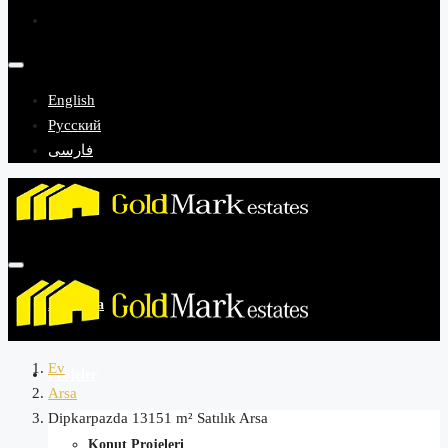
English
Русский
فارسی
Anasayfa
Ev
Projeler
Arsa
Dipkarpazda 13151 m² Satılık Arsa
Konut Projeleri