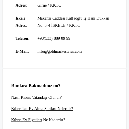
Adres:
Girne / KKTC
İskele
Makenzi Caddesi Kalfaoğlu İş Hanı Dükkan
Adres:
No: 3-4 İSKELE / KKTC
Telefon:
+90(533) 889 09 99
E-Mail:
info@goldmarkestates.com
Bunlara Bakmadınız mı?
Nasıl Kıbrıs Vatandaşı Olunur?
Kıbrıs’tan Ev Alma Şartları Nelerdir?
Kıbrıs Ev Fiyatları
Ne Kadardır?