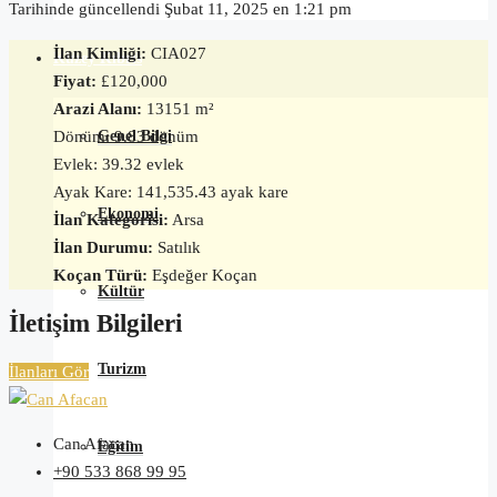
Tarihinde güncellendi Şubat 11, 2025 en 1:21 pm
İlan Kimliği:
CIA027
Kuzey Kıbrıs
Fiyat:
£120,000
Arazi Alanı:
13151 m²
Dönüm: 9.83 dönüm
Genel Bilgi
Evlek: 39.32 evlek
Ayak Kare: 141,535.43 ayak kare
Ekonomi
İlan Kategorisi:
Arsa
İlan Durumu:
Satılık
Koçan Türü:
Eşdeğer Koçan
Kültür
İletişim Bilgileri
Turizm
İlanları Gör
Can Afacan
Eğitim
+90 533 868 99 95