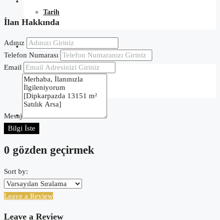
Tarih
İlan Hakkında
Adınız
Blog
Telefon Numarası
Email
Kuzey Kıbrıs
İletişim
Mesaj
Bilgi İste
0 gözden geçirmek
Sort by:
Leave a Review
Leave a Review