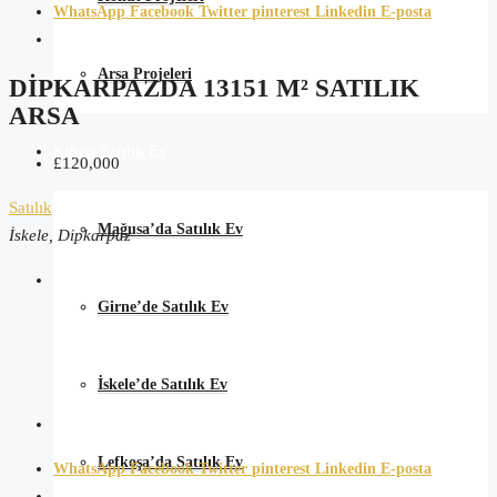
WhatsApp
Facebook
Twitter
pinterest
Linkedin
E-posta
Arsa Projeleri
DIPKARPAZDA 13151 M² SATILIK
ARSA
Kıbrıs Satılık Ev
£120,000
Satılık
Mağusa’da Satılık Ev
İskele, Dipkarpaz
Girne’de Satılık Ev
İskele’de Satılık Ev
Lefkoşa’da Satılık Ev
WhatsApp
Facebook
Twitter
pinterest
Linkedin
E-posta