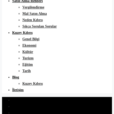
Satın Alma Rehberi
Vergilendirme
Mal Satın Alma
Neden Kıbrıs
Sıkça Sorulan Sorular
Kuzey Kıbrıs
Genel Bilgi
Ekonomi
Kültür
Turizm
Eğitim
Tarih
Blog
Kuzey Kıbrıs
İletişim