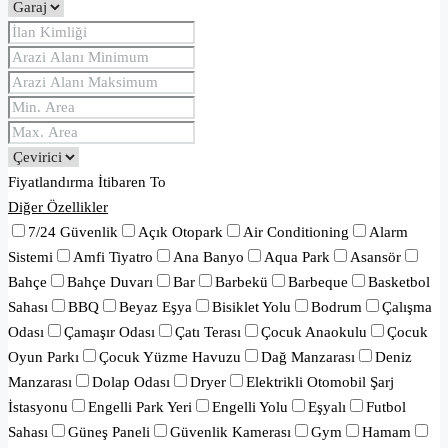
Fiyatlandırma
İtibaren
To
Diğer Özellikler
7/24 Güvenlik
Açık Otopark
Air Conditioning
Alarm
Sistemi
Amfi Tiyatro
Ana Banyo
Aqua Park
Asansör
Bahçe
Bahçe Duvarı
Bar
Barbekü
Barbeque
Basketbol
Sahası
BBQ
Beyaz Eşya
Bisiklet Yolu
Bodrum
Çalışma
Odası
Çamaşır Odası
Çatı Terası
Çocuk Anaokulu
Çocuk
Oyun Parkı
Çocuk Yüzme Havuzu
Dağ Manzarası
Deniz
Manzarası
Dolap Odası
Dryer
Elektrikli Otomobil Şarj
İstasyonu
Engelli Park Yeri
Engelli Yolu
Eşyalı
Futbol
Sahası
Güneş Paneli
Güvenlik Kamerası
Gym
Hamam