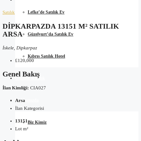
Lefke’de Satılık Ev
Satılık
DIPKARPAZDA 13151 M² SATILIK
ARSA
Güzelyurt’da Satılık Ev
İskele, Dipkarpaz
Kıbrıs Satılık Hotel
£120,000
Genel Bakış
Günlük Kiralık
İlan Kimliği:
CIA027
Hakkımızda
Arsa
İlan Kategorisi
13151
Biz Kimiz
Lot m²