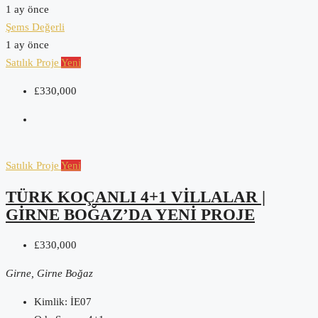
1 ay önce
Şems Değerli
1 ay önce
Satılık
Proje
Yeni
£330,000
Satılık
Proje
Yeni
TÜRK KOÇANLI 4+1 VILLALAR |
GIRNE BOĞAZ’DA YENI PROJE
£330,000
Girne, Girne Boğaz
Kimlik:
İE07