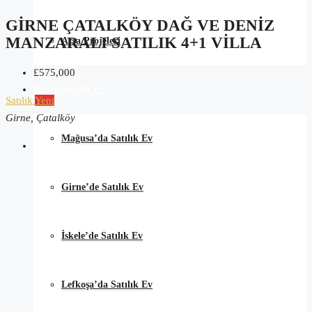
GIRNE ÇATALKÖY DAĞ VE DENIZ
MANZARALI SATILIK 4+1 VILLA
Arsa Projeleri
£575,000
Kıbrıs Satılık Ev
Satılık
Yeni
Girne, Çatalköy
Mağusa’da Satılık Ev
Girne’de Satılık Ev
İskele’de Satılık Ev
Lefkoşa’da Satılık Ev