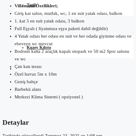
Tarih
Villamızın Özellikleri;
Giriş kat salon, mutfak, wc, 1 en suit yatak odası, balkon
1. kat 3 en suit yatak odası, 3 balkon
Blog
Full Eşyalı ( fiyatımıza eşya paketi dahil değildir)
4 Yatak odası her odası en suit ve her odada giyinme odası ve
ebeveyn wc mevcut
Kuzey Kıbrıs
Bodrum katta 2 araçlık kapalı otopark ve 50 m2 Spor salonu
ve wc
Çatı katı terası
İletişim
Özel havuz 5m x 10m
Geniş bahçe
Barbekü alanı
Merkezi Klima Sistemi ( opsiyonel )
Detaylar
Tarihinde güncellendi Temmuz 23, 2025 en 1:08 pm