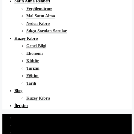
Satın Alma Rehberi
Vergilendirme
Mal Satın Alma
Neden Kıbrıs
Sıkça Sorulan Sorular
Kuzey Kıbrıs
Genel Bilgi
Ekonomi
Kültür
Turizm
Eğitim
Tarih
Blog
Kuzey Kıbrıs
İletişim