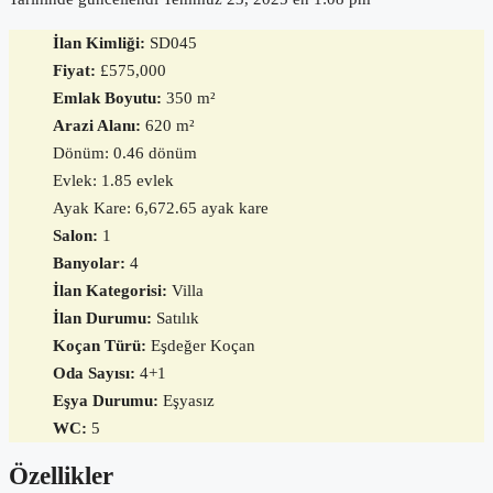
İlan Kimliği:
SD045
Fiyat:
£575,000
Emlak Boyutu:
350 m²
Arazi Alanı:
620 m²
Dönüm: 0.46 dönüm
Evlek: 1.85 evlek
Ayak Kare: 6,672.65 ayak kare
Salon:
1
Banyolar:
4
İlan Kategorisi:
Villa
İlan Durumu:
Satılık
Koçan Türü:
Eşdeğer Koçan
Oda Sayısı:
4+1
Eşya Durumu:
Eşyasız
WC:
5
Özellikler