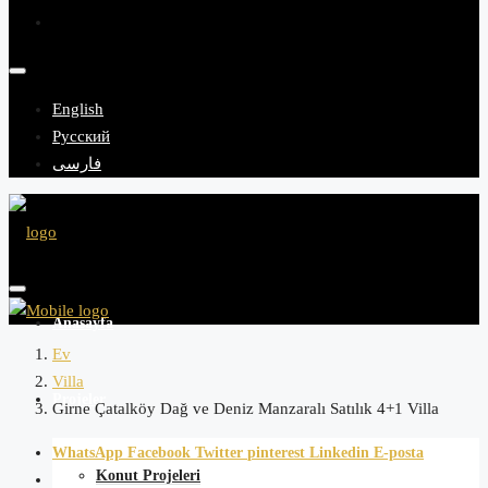
English
Русский
فارسی
Anasayfa
Ev
Villa
Projeler
Girne Çatalköy Dağ ve Deniz Manzaralı Satılık 4+1 Villa
WhatsApp
Facebook
Twitter
pinterest
Linkedin
E-posta
Konut Projeleri