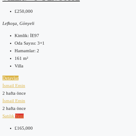
£250,000
Lefkoşa, Gönyeli
Kimlik:
İE97
Oda Sayısı:
3+1
Hamamlar:
2
161
m²
Villa
Detaylar
İsmail Emin
2 hafta önce
İsmail Emin
2 hafta önce
Satılık
Yeni
£165,000