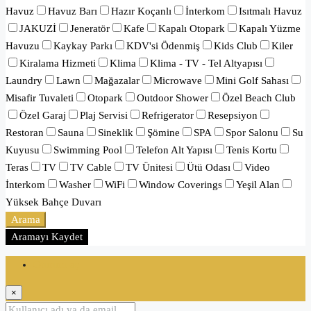
Havuz
Havuz Barı
Hazır Koçanlı
İnterkom
Isıtmalı Havuz
JAKUZİ
Jeneratör
Kafe
Kapalı Otopark
Kapalı Yüzme
Havuzu
Kaykay Parkı
KDV'si Ödenmiş
Kids Club
Kiler
Kiralama Hizmeti
Klima
Klima - TV - Tel Altyapısı
Laundry
Lawn
Mağazalar
Microwave
Mini Golf Sahası
Misafir Tuvaleti
Otopark
Outdoor Shower
Özel Beach Club
Özel Garaj
Plaj Servisi
Refrigerator
Resepsiyon
Restoran
Sauna
Sineklik
Şömine
SPA
Spor Salonu
Su
Kuyusu
Swimming Pool
Telefon Alt Yapısı
Tenis Kortu
Teras
TV
TV Cable
TV Ünitesi
Ütü Odası
Video
İnterkom
Washer
WiFi
Window Coverings
Yeşil Alan
Yüksek Bahçe Duvarı
Arama
Aramayı Kaydet
Oturum aç
×