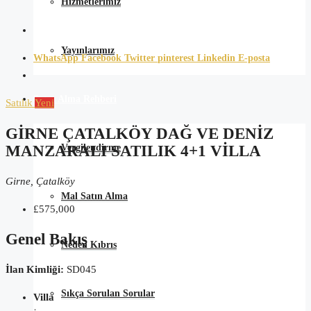
Hizmetlerimiz
Yayınlarımız
WhatsApp
Facebook
Twitter
pinterest
Linkedin
E-posta
Satın Alma Rehberi
Satılık
Yeni
GIRNE ÇATALKÖY DAĞ VE DENIZ
Vergilendirme
MANZARALI SATILIK 4+1 VILLA
Girne, Çatalköy
Mal Satın Alma
£575,000
Genel Bakış
Neden Kıbrıs
İlan Kimliği:
SD045
Sıkça Sorulan Sorular
Villa