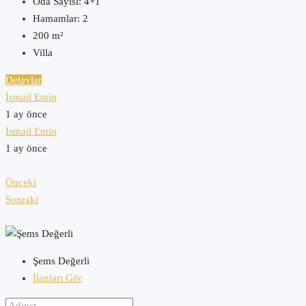
Oda Sayısı:
4+1
Hamamlar:
2
200
m²
Villa
Detaylar
İsmail Emin
1 ay önce
İsmail Emin
1 ay önce
Önceki
Sonraki
Şems Değerli
İlanları Gör