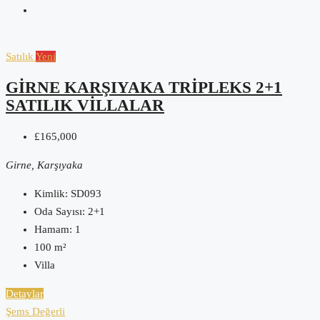
Satılık
Yeni
GIRNE KARŞIYAKA TRIPLEKS 2+1
SATILIK VILLALAR
£165,000
Girne, Karşıyaka
Kimlik:
SD093
Oda Sayısı:
2+1
Hamam:
1
100
m²
Villa
Detaylar
Şems Değerli