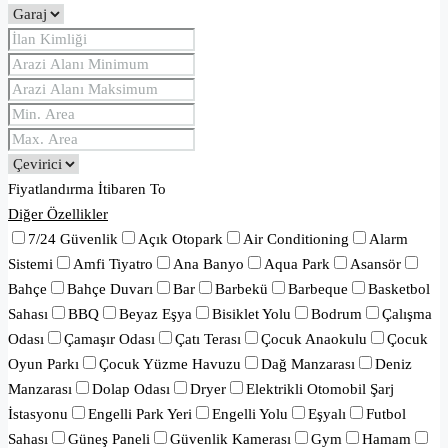
Fiyatlandırma
İtibaren
To
Diğer Özellikler
7/24 Güvenlik
Açık Otopark
Air Conditioning
Alarm
Sistemi
Amfi Tiyatro
Ana Banyo
Aqua Park
Asansör
Bahçe
Bahçe Duvarı
Bar
Barbekü
Barbeque
Basketbol
Sahası
BBQ
Beyaz Eşya
Bisiklet Yolu
Bodrum
Çalışma
Odası
Çamaşır Odası
Çatı Terası
Çocuk Anaokulu
Çocuk
Oyun Parkı
Çocuk Yüzme Havuzu
Dağ Manzarası
Deniz
Manzarası
Dolap Odası
Dryer
Elektrikli Otomobil Şarj
İstasyonu
Engelli Park Yeri
Engelli Yolu
Eşyalı
Futbol
Sahası
Güneş Paneli
Güvenlik Kamerası
Gym
Hamam