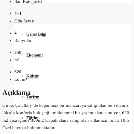
İlan Kategorisi
Kuzey Kıbrıs
4+1
Oda Sayısı
4
Genel Bilgi
Banyolar
350
Ekonomi
m²
620
Kültür
Lot m²
Açıklama
Turizm
Girne, Çatalköy’de kapanmaz bir manzaraya sahip olan bu villamız
lüksün konforla buluştuğu mükemmel bir yaşam alanı sunuyor, 620
Eğitim
m2 arsa içinde 350m2 Kapalı alana sahip olan villamızın 5m x 10m
Özel havuzu bulunmaktadır.