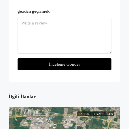
gözden geçirmek
İnceleme Gönder
İlgili İlanlar
SATILIK
FIYATI DÜŞEN