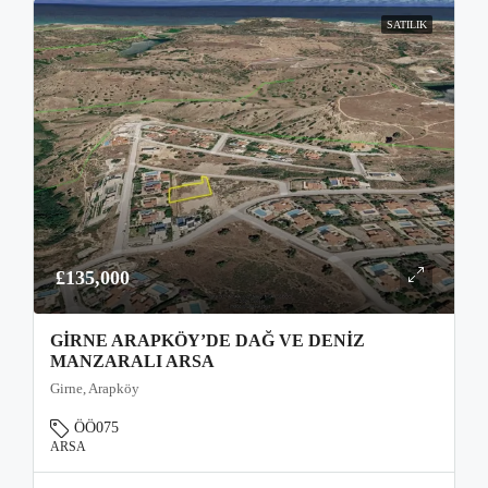
SATILIK
£135,000
GIRNE ARAPKÖY’DE DAĞ VE DENIZ
MANZARALI ARSA
Girne, Arapköy
ÖÖ075
ARSA