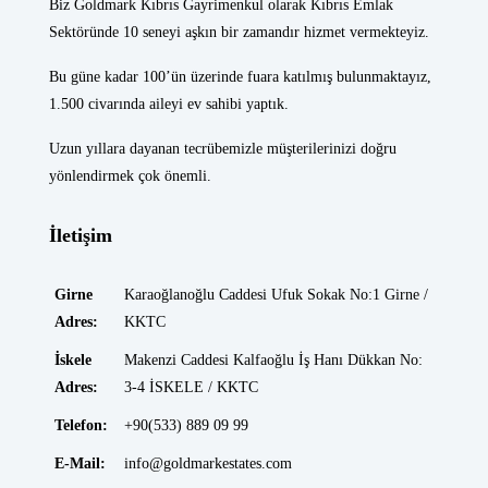
Biz Goldmark Kıbrıs Gayrimenkul olarak Kıbrıs Emlak
Sektöründe 10 seneyi aşkın bir zamandır hizmet vermekteyiz.
Bu güne kadar 100’ün üzerinde fuara katılmış bulunmaktayız,
1.500 civarında aileyi ev sahibi yaptık.
Uzun yıllara dayanan tecrübemizle müşterilerinizi doğru
yönlendirmek çok önemli.
İletişim
Girne
Karaoğlanoğlu Caddesi Ufuk Sokak No:1 Girne /
Adres:
KKTC
İskele
Makenzi Caddesi Kalfaoğlu İş Hanı Dükkan No:
Adres:
3-4 İSKELE / KKTC
Telefon:
+90(533) 889 09 99
E-Mail:
info@goldmarkestates.com