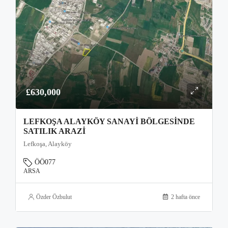
£630,000
LEFKOŞA ALAYKÖY SANAYI BÖLGESINDE
SATILIK ARAZI
Lefkoşa, Alayköy
ÖÖ077
ARSA
Özder Özbulut
2 hafta önce