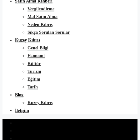
Satın Alma Rehberi
Vergilendirme
Mal Satın Alma
Neden Kıbrıs
Sıkça Sorulan Sorular
Kuzey Kıbrıs
Genel Bilgi
Ekonomi
Kültür
Turizm
Eğitim
Tarih
Blog
Kuzey Kıbrıs
İletişim