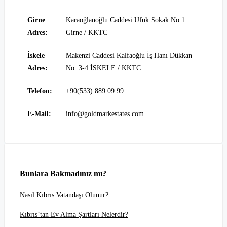
Girne
Karaoğlanoğlu Caddesi Ufuk Sokak No:1
Adres:
Girne / KKTC
İskele
Makenzi Caddesi Kalfaoğlu İş Hanı Dükkan
Adres:
No: 3-4 İSKELE / KKTC
Telefon:
+90(533) 889 09 99
E-Mail:
info@goldmarkestates.com
Bunlara Bakmadınız mı?
Nasıl Kıbrıs Vatandaşı Olunur?
Kıbrıs’tan Ev Alma Şartları Nelerdir?