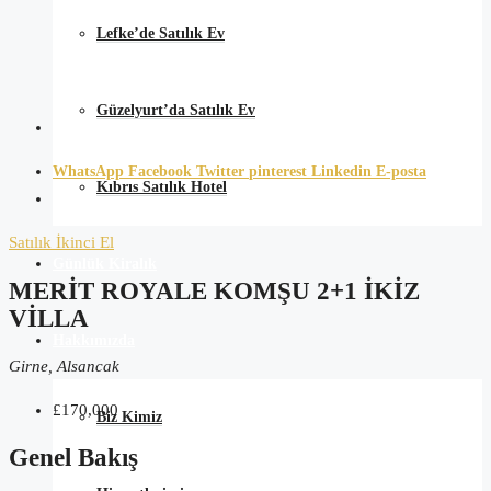
Lefke’de Satılık Ev
Güzelyurt’da Satılık Ev
WhatsApp
Facebook
Twitter
pinterest
Linkedin
E-posta
Kıbrıs Satılık Hotel
Satılık
İkinci El
Günlük Kiralık
MERIT ROYALE KOMŞU 2+1 İKIZ
VILLA
Hakkımızda
Girne, Alsancak
£170,000
Biz Kimiz
Genel Bakış