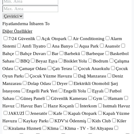
Fiyatlandırma
İtibaren
To
Diğer Özellikler
7/24 Güvenlik
Açık Otopark
Air Conditioning
Alarm
Sistemi
Amfi Tiyatro
Ana Banyo
Aqua Park
Asansör
Bahçe
Bahçe Duvarı
Bar
Barbekü
Barbeque
Basketbol
Sahası
BBQ
Beyaz Eşya
Bisiklet Yolu
Bodrum
Çalışma
Odası
Çamaşır Odası
Çatı Terası
Çocuk Anaokulu
Çocuk
Oyun Parkı
Çocuk Yüzme Havuzu
Dağ Manzarası
Deniz
Manzarası
Dolap Odası
Dryer
Elektrikli Otomobil Şarj
İstasyonu
Engelli Park Yeri
Engelli Yolu
Eşyalı
Futbol
Sahası
Güneş Paneli
Güvenlik Kamerası
Gym
Hamam
Havuz
Havuz Barı
Hazır Koçanlı
İnterkom
Isıtmalı Havuz
JAKUZİ
Jeneratör
Kafe
Kapalı Otopark
Kapalı Yüzme
Havuzu
Kaykay Parkı
KDV'si Ödenmiş
Kids Club
Kiler
Kiralama Hizmeti
Klima
Klima - TV - Tel Altyapısı