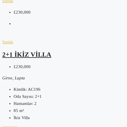
Satılık
£230,000
Satılık
2+1 İKIZ VILLA
£230,000
Girne, Lapta
Kimlik:
AC196
Oda Sayısı:
2+1
Hamamlar:
2
85
m²
İkiz Villa