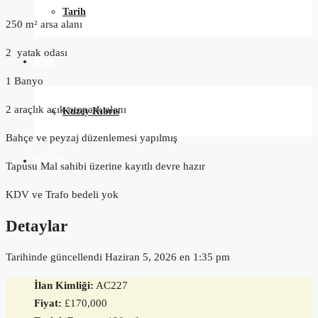
Tarih
250 m² arsa alanı
2 yatak odası
Blog
1 Banyo
2 araçlık açık otopark alanı
Kuzey Kıbrıs
Bahçe ve peyzaj düzenlemesi yapılmış
İletişim
Tapusu Mal sahibi üzerine kayıtlı devre hazır
KDV ve Trafo bedeli yok
Detaylar
Tarihinde güncellendi Haziran 5, 2026 en 1:35 pm
İlan Kimliği:
AC227
Fiyat:
£170,000