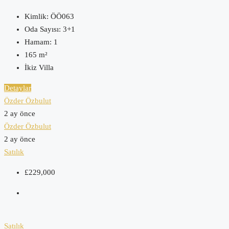
Kimlik:
ÖÖ063
Oda Sayısı:
3+1
Hamam:
1
165
m²
İkiz Villa
Detaylar
Özder Özbulut
2 ay önce
Özder Özbulut
2 ay önce
Satılık
£229,000
Satılık