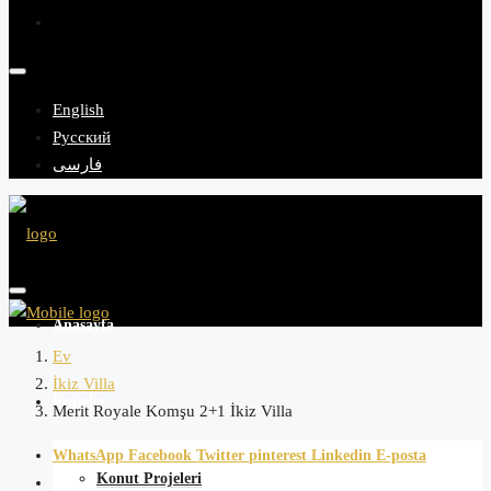
English
Русский
فارسی
Anasayfa
Ev
İkiz Villa
Projeler
Merit Royale Komşu 2+1 İkiz Villa
WhatsApp
Facebook
Twitter
pinterest
Linkedin
E-posta
Konut Projeleri