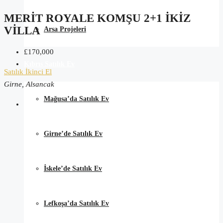
MERIT ROYALE KOMŞU 2+1 İKIZ
VILLA
Arsa Projeleri
£170,000
Kıbrıs Satılık Ev
Satılık
İkinci El
Girne, Alsancak
Mağusa’da Satılık Ev
Girne’de Satılık Ev
İskele’de Satılık Ev
Lefkoşa’da Satılık Ev