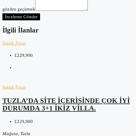
gözden geçirmek
İnceleme Gönder
İlgili İlanlar
Satılık
Fırsat
£229,900
Satılık
Fırsat
TUZLA’DA SITE IÇERISINDE ÇOK IYI
DURUMDA 3+1 IKIZ VILLA.
£229,900
Mağusa, Tuzla