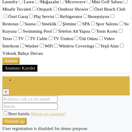
Laundry
Lawn
Mağazalar
Microwave
Mini Golf Sahası
Misafir Tuvaleti
Otopark
Outdoor Shower
Özel Beach Club
Özel Garaj
Plaj Servisi
Refrigerator
Resepsiyon
Restoran
Sauna
Sineklik
Şömine
SPA
Spor Salonu
Su
Kuyusu
Swimming Pool
Telefon Alt Yapısı
Tenis Kortu
Teras
TV
TV Cable
TV Ünitesi
Ütü Odası
Video
İnterkom
Washer
WiFi
Window Coverings
Yeşil Alan
Yüksek Bahçe Duvarı
Arama
Aramayı Kaydet
Oturum aç
×
Beni hatırla
Şifreni mi unuttun?
Oturum aç
User registration is disabled for demo purpose.