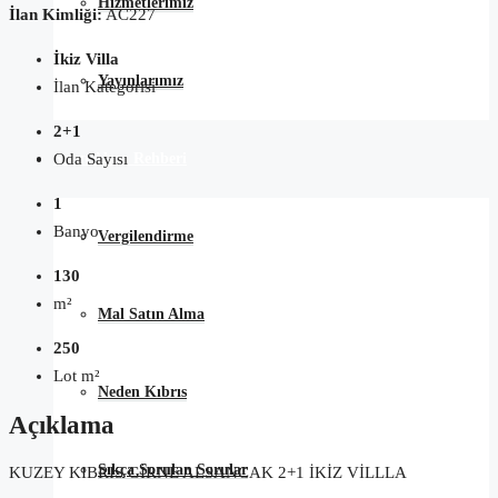
Hizmetlerimiz
İlan Kimliği:
AC227
İkiz Villa
Yayınlarımız
İlan Kategorisi
2+1
Satın Alma Rehberi
Oda Sayısı
1
Banyo
Vergilendirme
130
m²
Mal Satın Alma
250
Lot m²
Neden Kıbrıs
Açıklama
Sıkça Sorulan Sorular
KUZEY KIBRIS GİRNE ALSANCAK 2+1 İKİZ VİLLLA