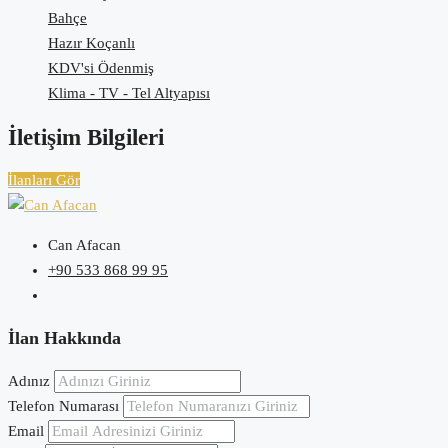
Bahçe
Hazır Koçanlı
KDV'si Ödenmiş
Klima - TV - Tel Altyapısı
İletişim Bilgileri
İlanları Gör
Can Afacan
+90 533 868 99 95
İlan Hakkında
Adınız
Telefon Numarası
Email