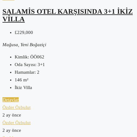
SALAMIS OTEL KARŞISINDA 3+1 IKIZ
VILLA
£229,000
Mağusa, Yeni Boğaziçi
Kimlik:
ÖÖ062
Oda Sayısı:
3+1
Hamamlar:
2
146
m²
İkiz Villa
Detaylar
Özder Özbulut
2 ay önce
Özder Özbulut
2 ay önce