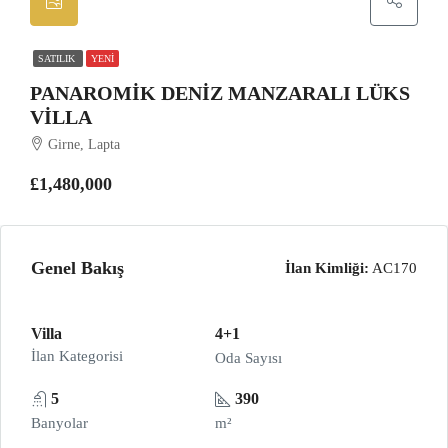
SATILIK
YENI
PANAROMIK DENIZ MANZARALI LÜKS
VILLA
Girne, Lapta
£1,480,000
Genel Bakış
İlan Kimliği:
AC170
Villa
4+1
İlan Kategorisi
Oda Sayısı
5
390
Banyolar
m²