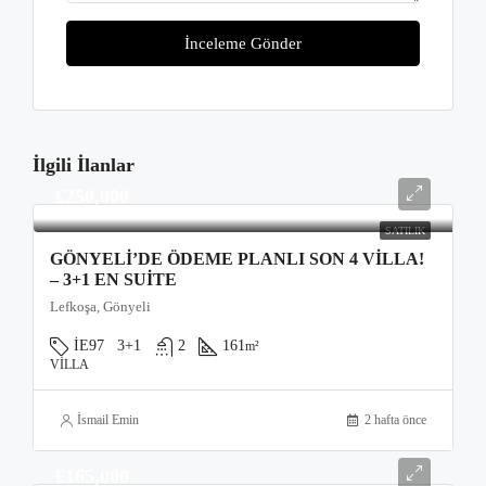
İnceleme Gönder
İlgili İlanlar
£250,000
SATILIK
GÖNYELI’DE ÖDEME PLANLI SON 4 VILLA!
– 3+1 EN SUITE
Lefkoşa, Gönyeli
İE97
3+1
2
161
m²
VILLA
İsmail Emin
2 hafta önce
£165,000