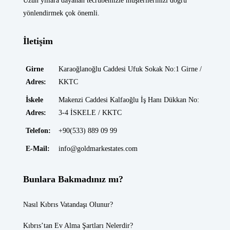
Uzun yıllara dayanan tecrübemizle müşterilerinizi doğru
yönlendirmek çok önemli.
İletişim
Girne
Karaoğlanoğlu Caddesi Ufuk Sokak No:1 Girne /
Adres:
KKTC
İskele
Makenzi Caddesi Kalfaoğlu İş Hanı Dükkan No:
Adres:
3-4 İSKELE / KKTC
Telefon:
+90(533) 889 09 99
E-Mail:
info@goldmarkestates.com
Bunlara Bakmadınız mı?
Nasıl Kıbrıs Vatandaşı Olunur?
Kıbrıs’tan Ev Alma Şartları Nelerdir?