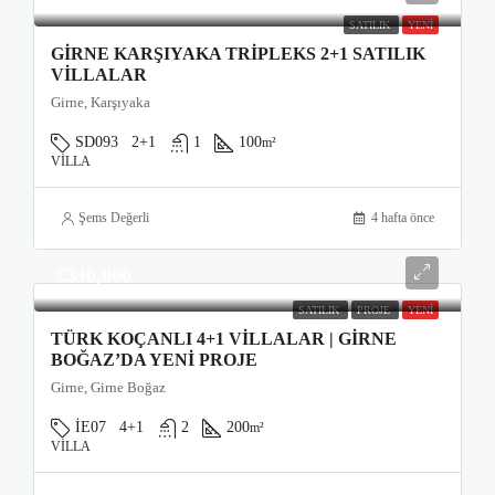
SATILIK
YENI
GIRNE KARŞIYAKA TRIPLEKS 2+1 SATILIK
VILLALAR
Girne, Karşıyaka
SD093
2+1
1
100
m²
VILLA
Şems Değerli
4 hafta önce
£330,000
SATILIK
PROJE
YENI
TÜRK KOÇANLI 4+1 VILLALAR | GIRNE
BOĞAZ’DA YENI PROJE
Girne, Girne Boğaz
İE07
4+1
2
200
m²
VILLA