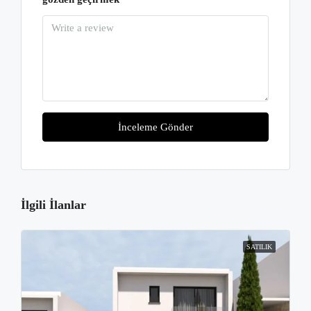
İnceleme Gönder
İlgili İlanlar
SATILIK