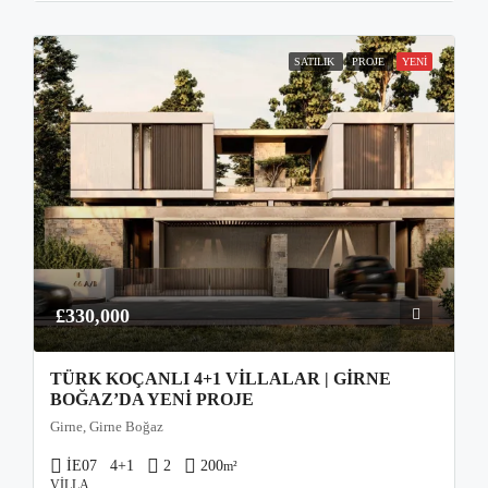
SATILIK
PROJE
YENI
£330,000
TÜRK KOÇANLI 4+1 VILLALAR | GIRNE
BOĞAZ’DA YENI PROJE
Girne, Girne Boğaz
İE07
4+1
2
200
m²
VILLA