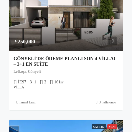
£250,000
GÖNYELI’DE ÖDEME PLANLI SON 4 VILLA!
– 3+1 EN SUITE
Lefkoşa, Gönyeli
İE97
3+1
2
161
m²
VILLA
İsmail Emin
3 hafta önce
SATILIK
YENI