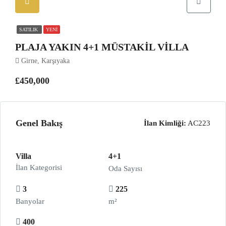
SATILIK
YENI
PLAJA YAKIN 4+1 MÜSTAKIL VILLA
Girne, Karşıyaka
£450,000
Genel Bakış
İlan Kimliği:
AC223
Villa
4+1
İlan Kategorisi
Oda Sayısı
3
225
Banyolar
m²
400