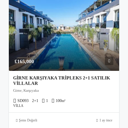
£165,000
GIRNE KARŞIYAKA TRIPLEKS 2+1 SATILIK
VILLALAR
Girne, Karşıyaka
SD093
2+1
1
100
m²
VILLA
Şems Değerli
1 ay önce