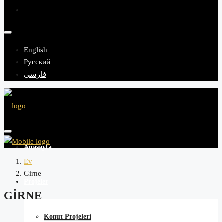
English
Русский
فارسی
Anasayfa
Ev
Girne
Projeler
GIRNE
Konut Projeleri