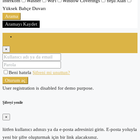
İnterkom
Washer
WiFi
Window Coverings
Yeşil Alan
Yüksek Bahçe Duvarı
Arama
Aramayı Kaydet
Oturum aç
×
Beni hatırla
Şifreni mi unuttun?
Oturum aç
User registration is disabled for demo purpose.
Şifreyi yenile
×
lütfen kullanıcı adınızı ya da e-posta adresinizi girin. E-posta yoluyla
yeni bir şifre oluşturmak için bir link alacaksınız.