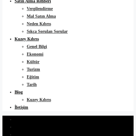
Satın Alma Rehberi
Vergilendirme
Mal Satın Alma
Neden Kıbrıs
Sıkça Sorulan Sorular
Kuzey Kıbrıs
Genel Bilgi
Ekonomi
Kültür
Turizm
Eğitim
Tarih
Blog
Kuzey Kıbrıs
İletişim