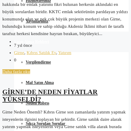
Hizmetlerimiz
hakkında bir emlak yatırımı fikri bulunan herkesin aklındaki en
büyük sorulardan biridir. KKTC emlak sektörünün parıldayan yıldızı
konumunda olan ve pek çok büyük projenin merkezi olan Girne,
Yayınlarımız
bulunduğu konum ve sahip olduğu Akdeniz İklimi itibari ile taraflı
tarafsız herkesi kendisine hayran bırakan, büyüleyici...
Satın Alma Rehberi
7 yıl önce
Girne
,
Kıbrıs Satılık Ev
,
Yatırım
0
Vergilendirme
Daha fazla oku
Mal Satın Alma
GİRNE’DE NEDEN FİYATLAR
YÜKSELDİ?
Neden Kıbrıs
Girne Neden Önemli? Kıbrıs Girne son zamanlarda yatırım yapmak
isteyenlerin ilgisini toplayan bir şehirdir. Girne satılık daire alarak
Sıkça Sorulan Sorular
yatırım yapmak isteyenlerin veya Girne satılık villa alarak burada