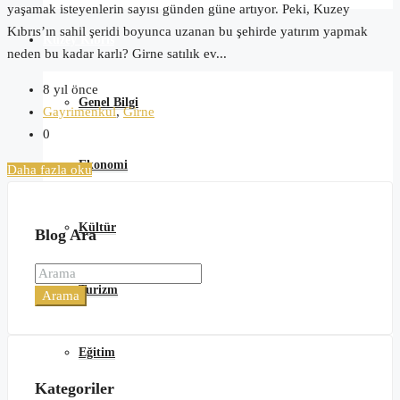
yaşamak isteyenlerin sayısı günden güne artıyor. Peki, Kuzey
Kıbrıs’ın sahil şeridi boyunca uzanan bu şehirde yatırım yapmak
Kuzey Kıbrıs
neden bu kadar karlı? Girne satılık ev...
8 yıl önce
Genel Bilgi
Gayrimenkul
,
Girne
0
Ekonomi
Daha fazla oku
Kültür
Blog Ara
Turizm
Arama
Eğitim
Kategoriler