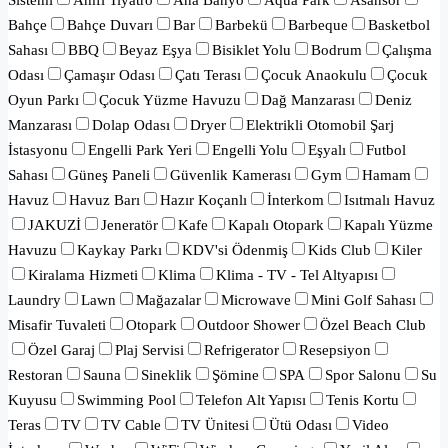
Sistemi
Amfi Tiyatro
Ana Banyo
Aqua Park
Asansör
Bahçe
Bahçe Duvarı
Bar
Barbekü
Barbeque
Basketbol
Sahası
BBQ
Beyaz Eşya
Bisiklet Yolu
Bodrum
Çalışma
Odası
Çamaşır Odası
Çatı Terası
Çocuk Anaokulu
Çocuk
Oyun Parkı
Çocuk Yüzme Havuzu
Dağ Manzarası
Deniz
Manzarası
Dolap Odası
Dryer
Elektrikli Otomobil Şarj
İstasyonu
Engelli Park Yeri
Engelli Yolu
Eşyalı
Futbol
Sahası
Güneş Paneli
Güvenlik Kamerası
Gym
Hamam
Havuz
Havuz Barı
Hazır Koçanlı
İnterkom
Isıtmalı Havuz
JAKUZİ
Jeneratör
Kafe
Kapalı Otopark
Kapalı Yüzme
Havuzu
Kaykay Parkı
KDV'si Ödenmiş
Kids Club
Kiler
Kiralama Hizmeti
Klima
Klima - TV - Tel Altyapısı
Laundry
Lawn
Mağazalar
Microwave
Mini Golf Sahası
Misafir Tuvaleti
Otopark
Outdoor Shower
Özel Beach Club
Özel Garaj
Plaj Servisi
Refrigerator
Resepsiyon
Restoran
Sauna
Sineklik
Şömine
SPA
Spor Salonu
Su
Kuyusu
Swimming Pool
Telefon Alt Yapısı
Tenis Kortu
Teras
TV
TV Cable
TV Ünitesi
Ütü Odası
Video