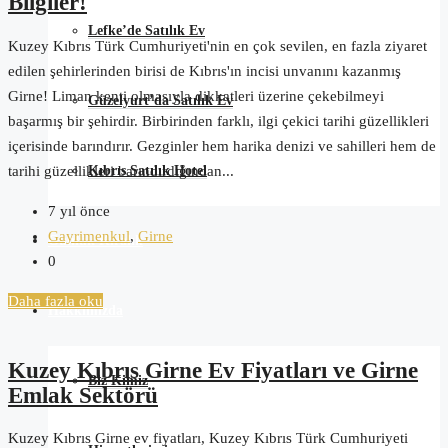
Bilgiler!
Lefke’de Satılık Ev
Kuzey Kıbrıs Türk Cumhuriyeti'nin en çok sevilen, en fazla ziyaret
edilen şehirlerinden birisi de Kıbrıs'ın incisi unvanını kazanmış
Girne! Liman kenti olmasıyla dikkatleri üzerine çekebilmeyi
Güzelyurt’da Satılık Ev
başarmış bir şehirdir. Birbirinden farklı, ilgi çekici tarihi güzellikleri
içerisinde barındırır. Gezginler hem harika denizi ve sahilleri hem de
Kıbrıs Satılık Hotel
tarihi güzellikleri barındırdığından...
7 yıl önce
Gayrimenkul
,
Girne
Günlük Kiralık
0
Daha fazla oku
Hakkımızda
Kuzey Kıbrıs Girne Ev Fiyatları ve Girne
Biz Kimiz
Emlak Sektörü
Kuzey Kıbrıs Girne ev fiyatları, Kuzey Kıbrıs Türk Cumhuriyeti