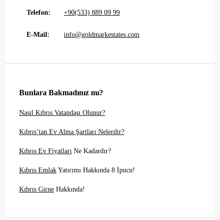
Telefon:
+90(533) 889 09 99
E-Mail:
info@goldmarkestates.com
Bunlara Bakmadınız mı?
Nasıl Kıbrıs Vatandaşı Olunur?
Kıbrıs’tan Ev Alma Şartları Nelerdir?
Kıbrıs Ev Fiyatları
Ne Kadardır?
Kıbrıs Emlak
Yatırımı Hakkında 8 İpucu!
Kıbrıs Girne
Hakkında!