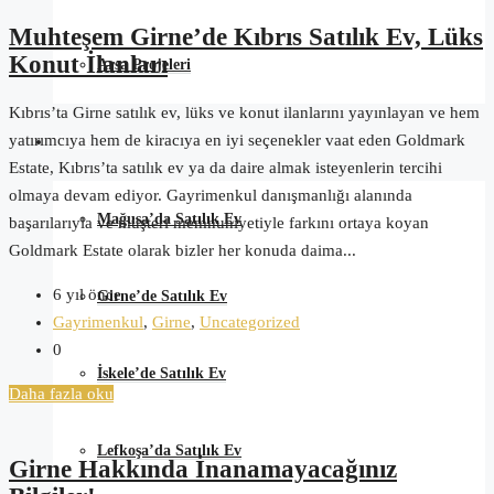
Muhteşem Girne’de Kıbrıs Satılık Ev, Lüks
Konut İlanları
Arsa Projeleri
Kıbrıs’ta Girne satılık ev, lüks ve konut ilanlarını yayınlayan ve hem
yatırımcıya hem de kiracıya en iyi seçenekler vaat eden Goldmark
Kıbrıs Satılık Ev
Estate, Kıbrıs’ta satılık ev ya da daire almak isteyenlerin tercihi
olmaya devam ediyor. Gayrimenkul danışmanlığı alanında
Mağusa’da Satılık Ev
başarılarıyla ve müşteri memnuniyetiyle farkını ortaya koyan
Goldmark Estate olarak bizler her konuda daima...
6 yıl önce
Girne’de Satılık Ev
Gayrimenkul
,
Girne
,
Uncategorized
0
İskele’de Satılık Ev
Daha fazla oku
Lefkoşa’da Satılık Ev
Girne Hakkında İnanamayacağınız