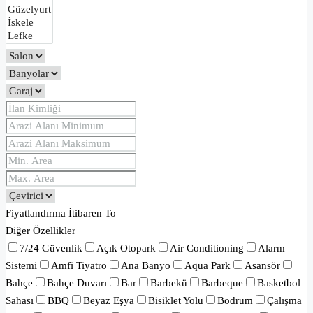
Fiyatlandırma
İtibaren
To
Diğer Özellikler
7/24 Güvenlik
Açık Otopark
Air Conditioning
Alarm
Sistemi
Amfi Tiyatro
Ana Banyo
Aqua Park
Asansör
Bahçe
Bahçe Duvarı
Bar
Barbekü
Barbeque
Basketbol
Sahası
BBQ
Beyaz Eşya
Bisiklet Yolu
Bodrum
Çalışma