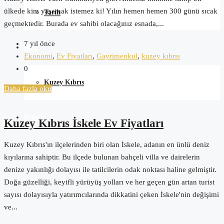
ülkede kim yaşamak istemez ki! Yılın hemen hemen 300 günü sıcak
Tarih
geçmektedir. Burada ev sahibi olacağınız esnada,...
7 yıl önce
Blog
Ekonomi
,
Ev Fiyatları
,
Gayrimenkul
,
kuzey kıbrıs
0
Kuzey Kıbrıs
Daha fazla oku
İletişim
Kuzey Kıbrıs İskele Ev Fiyatları
Kuzey Kıbrıs'ın ilçelerinden biri olan İskele, adanın en ünlü deniz
kıyılarına sahiptir. Bu ilçede bulunan bahçeli villa ve dairelerin
denize yakınlığı dolayısı ile tatilcilerin odak noktası haline gelmiştir.
Doğa güzelliği, keyifli yürüyüş yolları ve her geçen gün artan turist
sayısı dolayısıyla yatırımcılarında dikkatini çeken İskele'nin değişimi
ve...