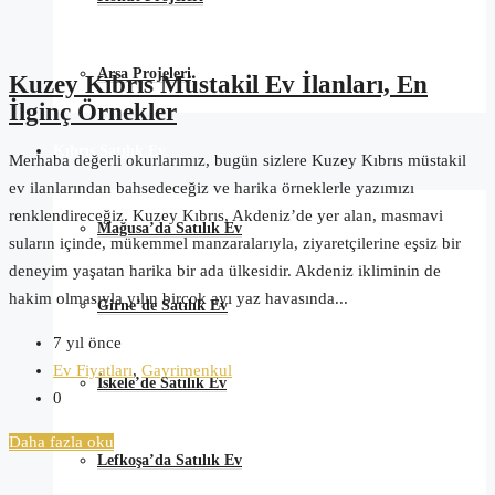
Arsa Projeleri
Kuzey Kıbrıs Müstakil Ev İlanları, En
İlginç Örnekler
Kıbrıs Satılık Ev
Merhaba değerli okurlarımız, bugün sizlere Kuzey Kıbrıs müstakil
ev ilanlarından bahsedeceğiz ve harika örneklerle yazımızı
renklendireceğiz. Kuzey Kıbrıs, Akdeniz’de yer alan, masmavi
Mağusa’da Satılık Ev
suların içinde, mükemmel manzaralarıyla, ziyaretçilerine eşsiz bir
deneyim yaşatan harika bir ada ülkesidir. Akdeniz ikliminin de
hakim olmasıyla yılın birçok ayı yaz havasında...
Girne’de Satılık Ev
7 yıl önce
Ev Fiyatları
,
Gayrimenkul
İskele’de Satılık Ev
0
Daha fazla oku
Lefkoşa’da Satılık Ev