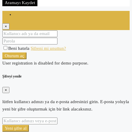
Aramayı Kaydet
Oturum aç
×
Beni hatırla
Şifreni mi unuttun?
Oturum aç
User registration is disabled for demo purpose.
Şifreyi yenile
×
lütfen kullanıcı adınızı ya da e-posta adresinizi girin. E-posta yoluyla
yeni bir şifre oluşturmak için bir link alacaksınız.
Yeni şifre al