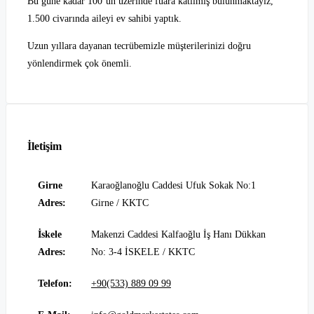
Bu güne kadar 100’ün üzerinde fuara katılmış bulunmaktayız,
1.500 civarında aileyi ev sahibi yaptık.
Uzun yıllara dayanan tecrübemizle müşterilerinizi doğru
yönlendirmek çok önemli.
İletişim
Girne
Karaoğlanoğlu Caddesi Ufuk Sokak No:1
Adres:
Girne / KKTC
İskele
Makenzi Caddesi Kalfaoğlu İş Hanı Dükkan
Adres:
No: 3-4 İSKELE / KKTC
Telefon:
+90(533) 889 09 99