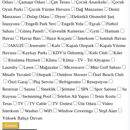
Odası
Çamaşır Odası
Çatı Terası
Çocuk Anaokulu
Çocuk
Oyun Parkı
Çocuk Yüzme Havuzu
Dağ Manzarası
Deniz
Manzarası
Dolap Odası
Dryer
Elektrikli Otomobil Şarj
İstasyonu
Engelli Park Yeri
Engelli Yolu
Eşyalı
Futbol
Sahası
Güneş Paneli
Güvenlik Kamerası
Gym
Hamam
Havuz
Havuz Barı
Hazır Koçanlı
İnterkom
Isıtmalı Havuz
JAKUZİ
Jeneratör
Kafe
Kapalı Otopark
Kapalı Yüzme
Havuzu
Kaykay Parkı
KDV'si Ödenmiş
Kids Club
Kiler
Kiralama Hizmeti
Klima
Klima - TV - Tel Altyapısı
Laundry
Lawn
Mağazalar
Microwave
Mini Golf Sahası
Misafir Tuvaleti
Otopark
Outdoor Shower
Özel Beach Club
Özel Garaj
Plaj Servisi
Refrigerator
Resepsiyon
Restoran
Sauna
Sineklik
Şömine
SPA
Spor Salonu
Su
Kuyusu
Swimming Pool
Telefon Alt Yapısı
Tenis Kortu
Teras
TV
TV Cable
TV Ünitesi
Ütü Odası
Video
İnterkom
Washer
WiFi
Window Coverings
Yeşil Alan
Yüksek Bahçe Duvarı
Arama