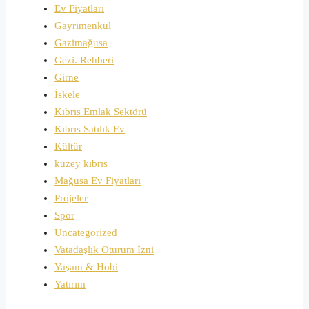
Ev Fiyatları
Gayrimenkul
Gazimağusa
Gezi. Rehberi
Girne
İskele
Kıbrıs Emlak Sektörü
Kıbrıs Satılık Ev
Kültür
kuzey kıbrıs
Mağusa Ev Fiyatları
Projeler
Spor
Uncategorized
Vatadaşlık Oturum İzni
Yaşam & Hobi
Yatırım