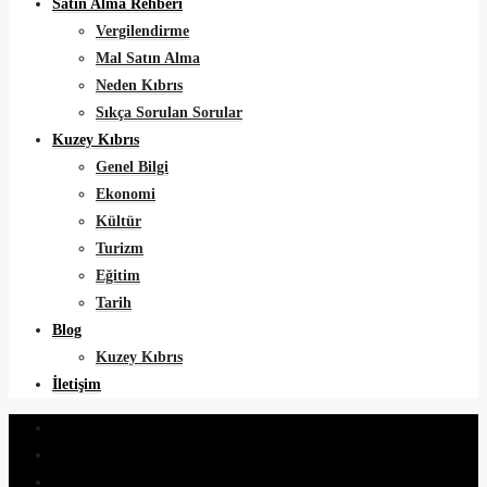
Satın Alma Rehberi
Vergilendirme
Mal Satın Alma
Neden Kıbrıs
Sıkça Sorulan Sorular
Kuzey Kıbrıs
Genel Bilgi
Ekonomi
Kültür
Turizm
Eğitim
Tarih
Blog
Kuzey Kıbrıs
İletişim