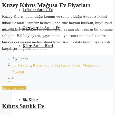
Kuzey Kıbrıs Mağusa Ev Fiyatları
Lefke’de Satılık Ev
Kuzey Kıbrıs, bulunduğu konum ve sahip olduğu Akdeniz İklimi
itibari ile taraflı tarafsız herkesi kendisine hayran bırakan, büyüleyici
Güzelyurt’da Satılık Ev
güzellikleriyle herkese mükemmel bir yaşam alanı sunan bir konuma
sahiptir. Hal böyleyken, gayrimenkul yatırımcısının da dikkatlerini
buraya çekmesine neden olmaktadır. Avrupa'daki konut fiyatları ile
Kıbrıs Satılık Hotel
karşılaştırıldığında tam bir...
7 yıl önce
Günlük Kiralık
Ev Fiyatları
,
Kıbrıs Satılık Ev
,
kuzey kıbrıs
,
Mağusa Ev
Fiyatları
0
Hakkımızda
Daha fazla oku
Biz Kimiz
Kıbrıs Satılık Ev