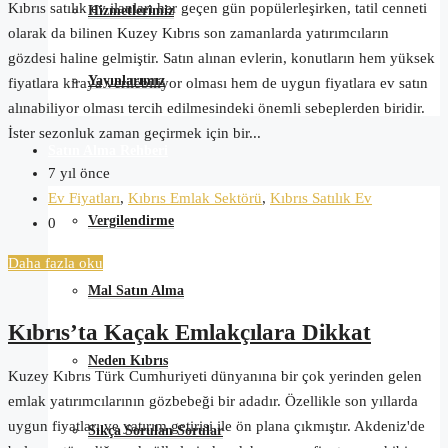
Kıbrıs satılık ev ilanları her geçen gün popülerleşirken, tatil cenneti
Hizmetlerimiz
olarak da bilinen Kuzey Kıbrıs son zamanlarda yatırımcıların
gözdesi haline gelmiştir. Satın alınan evlerin, konutların hem yüksek
Yayınlarımız
fiyatlara kiraya verilebiliyor olması hem de uygun fiyatlara ev satın
alınabiliyor olması tercih edilmesindeki önemli sebeplerden biridir.
İster sezonluk zaman geçirmek için bir...
Satın Alma Rehberi
7 yıl önce
Ev Fiyatları
,
Kıbrıs Emlak Sektörü
,
Kıbrıs Satılık Ev
Vergilendirme
0
Daha fazla oku
Mal Satın Alma
Kıbrıs’ta Kaçak Emlakçılara Dikkat
Neden Kıbrıs
Kuzey Kıbrıs Türk Cumhuriyeti dünyanına bir çok yerinden gelen
emlak yatırımcılarının gözbebeği bir adadır. Özellikle son yıllarda
uygun fiyatları ve yatırım getirisi ile ön plana çıkmıştır. Akdeniz'de
Sıkça Sorulan Sorular