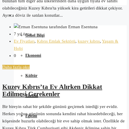
bulunan tüm diğer ada ülkelerinden daha uygun fiyata ev sahibi
olabileceğiniz Kuzey Kıbrıs'ta yüksek kira getirileri dikkat çekiyor.
Ayrıca döviz ile satılan konutlar...
Kuzey Kıbrıs
tarafından Erman Esentuna
7 yıl önce
Genel Bilgi
Ev Fiyatları
,
Kıbrıs Emlak Sektörü
,
kuzey kıbrıs
,
Yaşam &
Hobi
0
Ekonomi
Daha fazla oku
Kültür
Kuzey Kıbrıs’ta Ev Alırken Dikkat
Edilmesi Gerekenler
Turizm
Bir bireyin rahat bir şekilde gününü geçirmek istediği yer evidir.
Herkes yoğun gününün sonunda kendini rahat hissedebileceği, her
Eğitim
köşesinde huzurlu olabileceği bir eve sahip olmak ister. Özellikle de
Kuzey Kıbrıs Türk Cumhuriyeti gibi Akdeniz iklimine sahip bir