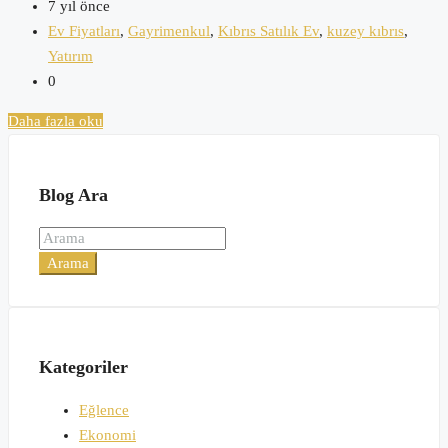
7 yıl önce
Ev Fiyatları
,
Gayrimenkul
,
Kıbrıs Satılık Ev
,
kuzey kıbrıs
,
Yatırım
0
Daha fazla oku
Blog Ara
Arama
Kategoriler
Eğlence
Ekonomi