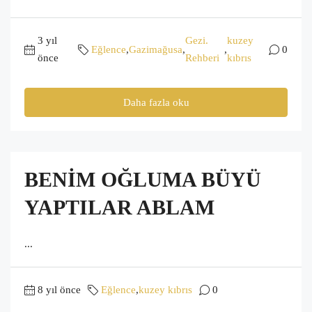
3 yıl
Gezi.
kuzey
Eğlence
,
Gazimağusa
,
,
0
önce
Rehberi
kıbrıs
Daha fazla oku
BENİM OĞLUMA BÜYÜ
YAPTILAR ABLAM
...
8 yıl önce
Eğlence
,
kuzey kıbrıs
0