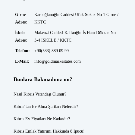
Girne
Karaoğlanoğlu Caddesi Ufuk Sokak No:1 Girne /
Adres:
KKTC
İskele
Makenzi Caddesi Kalfaoğlu İş Hanı Dükkan No:
Adres:
3-4 İSKELE / KKTC
Telefon:
+90(533) 889 09 99
E-Mail:
info@goldmarkestates.com
Bunlara Bakmadınız mı?
Nasıl Kıbrıs Vatandaşı Olunur?
Kıbrıs’tan Ev Alma Şartları Nelerdir?
Kıbrıs Ev Fiyatları
Ne Kadardır?
Kıbrıs Emlak
Yatırımı Hakkında 8 İpucu!