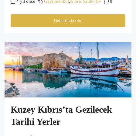
4 yıl önce
Gayrimenkul
,
Kıbrıs Satılık Ev
0
Daha fazla oku
Kuzey Kıbrıs’ta Gezilecek
Tarihi Yerler