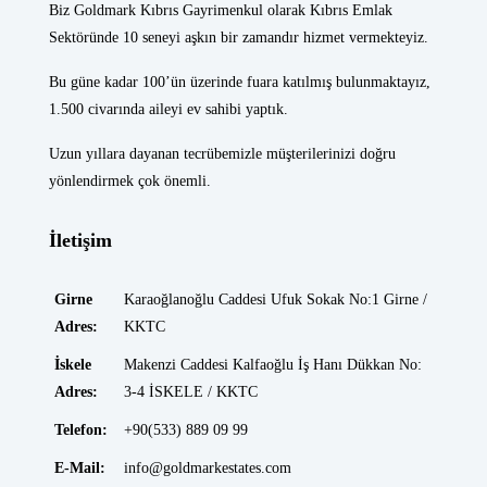
Biz Goldmark Kıbrıs Gayrimenkul olarak Kıbrıs Emlak
Sektöründe 10 seneyi aşkın bir zamandır hizmet vermekteyiz.
Bu güne kadar 100’ün üzerinde fuara katılmış bulunmaktayız,
1.500 civarında aileyi ev sahibi yaptık.
Uzun yıllara dayanan tecrübemizle müşterilerinizi doğru
yönlendirmek çok önemli.
İletişim
Girne
Karaoğlanoğlu Caddesi Ufuk Sokak No:1 Girne /
Adres:
KKTC
İskele
Makenzi Caddesi Kalfaoğlu İş Hanı Dükkan No:
Adres:
3-4 İSKELE / KKTC
Telefon:
+90(533) 889 09 99
E-Mail:
info@goldmarkestates.com