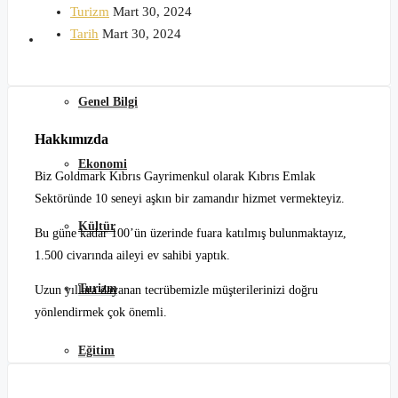
Turizm
Mart 30, 2024
Tarih
Mart 30, 2024
Kuzey Kıbrıs
Genel Bilgi
Hakkımızda
Ekonomi
Biz Goldmark Kıbrıs Gayrimenkul olarak Kıbrıs Emlak
Sektöründe 10 seneyi aşkın bir zamandır hizmet vermekteyiz.
Kültür
Bu güne kadar 100’ün üzerinde fuara katılmış bulunmaktayız,
1.500 civarında aileyi ev sahibi yaptık.
Turizm
Uzun yıllara dayanan tecrübemizle müşterilerinizi doğru
yönlendirmek çok önemli.
Eğitim