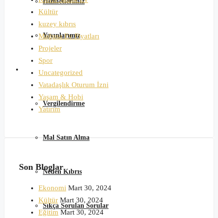
Hizmetlerimiz
Kültür
kuzey kıbrıs
Yayınlarımız
Mağusa Ev Fiyatları
Projeler
Spor
Satın Alma Rehberi
Uncategorized
Vatadaşlık Oturum İzni
Yaşam & Hobi
Vergilendirme
Yatırım
Mal Satın Alma
Son Bloglar
Neden Kıbrıs
Ekonomi
Mart 30, 2024
Kültür
Mart 30, 2024
Sıkça Sorulan Sorular
Eğitim
Mart 30, 2024