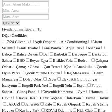
Fiyatlandırma
İtibaren
To
Diğer Özellikler
7/24 Güvenlik
Açık Otopark
Air Conditioning
Alarm
Sistemi
Amfi Tiyatro
Ana Banyo
Aqua Park
Asansör
Bahçe
Bahçe Duvarı
Bar
Barbekü
Barbeque
Basketbol
Sahası
BBQ
Beyaz Eşya
Bisiklet Yolu
Bodrum
Çalışma
Odası
Çamaşır Odası
Çatı Terası
Çocuk Anaokulu
Çocuk
Oyun Parkı
Çocuk Yüzme Havuzu
Dağ Manzarası
Deniz
Manzarası
Dolap Odası
Dryer
Elektrikli Otomobil Şarj
İstasyonu
Engelli Park Yeri
Engelli Yolu
Eşyalı
Futbol
Sahası
Güneş Paneli
Güvenlik Kamerası
Gym
Hamam
Havuz
Havuz Barı
Hazır Koçanlı
İnterkom
Isıtmalı Havuz
JAKUZİ
Jeneratör
Kafe
Kapalı Otopark
Kapalı Yüzme
Havuzu
Kaykay Parkı
KDV'si Ödenmiş
Kids Club
Kiler