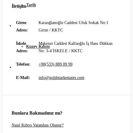
Tarih
İletişim
Girne
Karaoğlanoğlu Caddesi Ufuk Sokak No:1
Blog
Adres:
Girne / KKTC
İskele
Makenzi Caddesi Kalfaoğlu İş Hanı Dükkan
Kuzey Kıbrıs
Adres:
No: 3-4 İSKELE / KKTC
Telefon:
+90(533) 889 09 99
İletişim
E-Mail:
info@goldmarkestates.com
Bunlara Bakmadınız mı?
Nasıl Kıbrıs Vatandaşı Olunur?