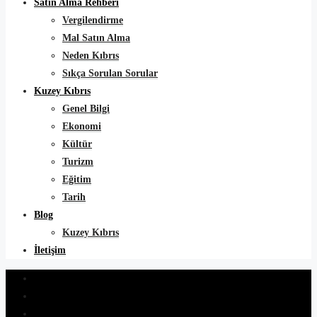
Satın Alma Rehberi
Vergilendirme
Mal Satın Alma
Neden Kıbrıs
Sıkça Sorulan Sorular
Kuzey Kıbrıs
Genel Bilgi
Ekonomi
Kültür
Turizm
Eğitim
Tarih
Blog
Kuzey Kıbrıs
İletişim