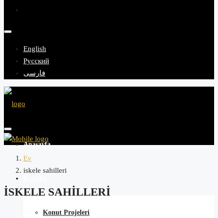
English
Русский
فارسی
Anasayfa
Ev
iskele sahilleri
Projeler
ISKELE SAHILLERI
Konut Projeleri