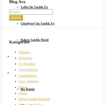
Blog Ara
Lefke’de Satılık Ev
Arama
Güzelyurt’da Satılık Ev
Kıbrıs Satılık Hotel
Kategoriler
Eğlence
Günlük Kiralık
Ekonomi
Ev Fiyatları
Gayrimenkul
Hakkımızda
Gazimağusa
Gezi. Rehberi
Girne
Biz Kimiz
İskele
Kıbrıs Emlak Sektörü
Kıbrıs Satılık Ev