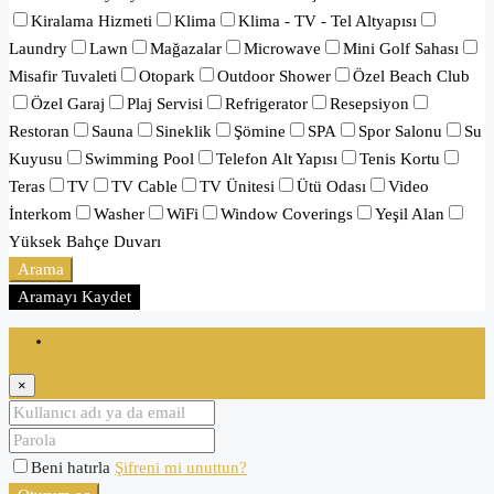
Kiralama Hizmeti
Klima
Klima - TV - Tel Altyapısı
Laundry
Lawn
Mağazalar
Microwave
Mini Golf Sahası
Misafir Tuvaleti
Otopark
Outdoor Shower
Özel Beach Club
Özel Garaj
Plaj Servisi
Refrigerator
Resepsiyon
Restoran
Sauna
Sineklik
Şömine
SPA
Spor Salonu
Su
Kuyusu
Swimming Pool
Telefon Alt Yapısı
Tenis Kortu
Teras
TV
TV Cable
TV Ünitesi
Ütü Odası
Video
İnterkom
Washer
WiFi
Window Coverings
Yeşil Alan
Yüksek Bahçe Duvarı
Arama
Aramayı Kaydet
Oturum aç
×
Beni hatırla
Şifreni mi unuttun?