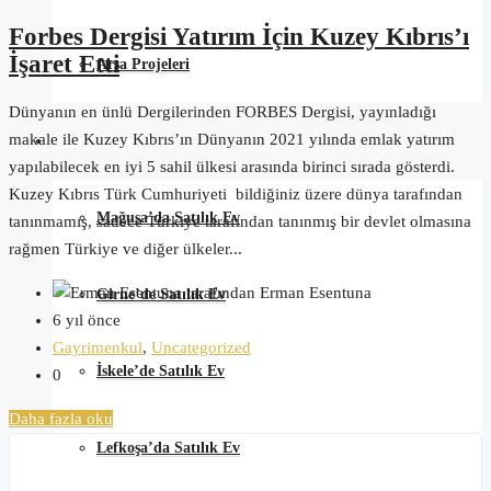
Forbes Dergisi Yatırım İçin Kuzey Kıbrıs’ı
İşaret Etti
Arsa Projeleri
Dünyanın en ünlü Dergilerinden FORBES Dergisi, yayınladığı
makale ile Kuzey Kıbrıs’ın Dünyanın 2021 yılında emlak yatırım
Kıbrıs Satılık Ev
yapılabilecek en iyi 5 sahil ülkesi arasında birinci sırada gösterdi.
Kuzey Kıbrıs Türk Cumhuriyeti bildiğiniz üzere dünya tarafından
Mağusa’da Satılık Ev
tanınmamış, sadece Türkiye tarafından tanınmış bir devlet olmasına
rağmen Türkiye ve diğer ülkeler...
tarafından Erman Esentuna
Girne’de Satılık Ev
6 yıl önce
Gayrimenkul
,
Uncategorized
İskele’de Satılık Ev
0
Daha fazla oku
Lefkoşa’da Satılık Ev